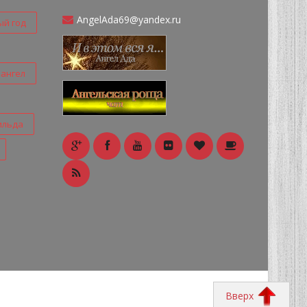
AngelAda69@yandex.ru
ый год
ангел
ильда
Вверх