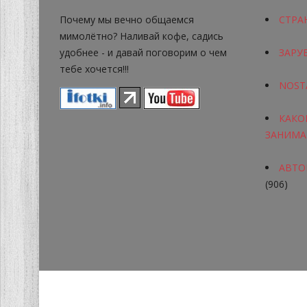
Почему мы вечно общаемся
СТРА
мимолётно? Наливай кофе, садись
удобнее - и давай поговорим о чем
ЗАРУ
тебе хочется!!!
NOST
КАКО
ЗАНИМА
АВТОР
(906)