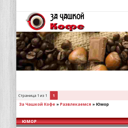
Страница
1
из
1
1
За Чашкой Кофе
»
Развлекаемся
»
Юмор
ЮМОР