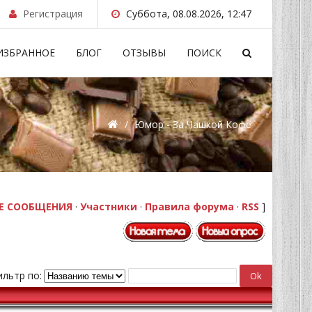
Регистрация
Суббота, 08.08.2026, 12:47
ИЗБРАННОЕ
БЛОГ
ОТЗЫВЫ
ПОИСК
/
Юмор - За Чашкой Кофе
Е СООБЩЕНИЯ
·
Участники
·
Правила форума
·
RSS
]
льтр по: