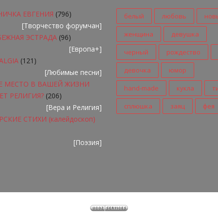
НИЧКА ЕВГЕНИЯ
(796)
белый
любовь
нов
[
Творчество форумчан
]
женщина
девушка
БЕЖНАЯ ЭСТРАДА
(96)
[
Европа+
]
черный
рождество
ALGIA
(121)
девочка
юмор
[
Любимые песни
]
Е МЕСТО В ВАШЕЙ ЖИЗНИ
hand-made
кукла
т
ЕТ РЕЛИГИЯ?
(206)
сплюшка
заяц
фея
[
Вера и Религия
]
СКИЕ СТИХИ (калейдоскоп)
[
Поэзия
]