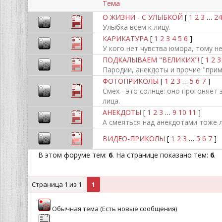
Тема
О ЖИЗНИ - С УЛЫБКОЙ
[
1
2
3
…
24
Улыбка всем к лицу.
КАРИКАТУРА
[
1
2
3
4
5
6
]
У кого нет чувства юмора, тому н
ПОДКАЛЫВАЕМ "ВЕЛИКИХ"!
[
1
2
3
Пародии, анекдоты и прочие "примо
ФОТОПРИКОЛЫ
[
1
2
3
…
5
6
7
]
Смех - это солнце: оно прогоняет 
лица.
АНЕКДОТЫ
[
1
2
3
…
9
10
11
]
А смеяться над анекдотами тоже 
ВИДЕО-ПРИКОЛЫ
[
1
2
3
…
5
6
7
]
В этом форуме тем:
6
. На странице показано тем:
6
.
Страница
1
из
1
1
Обычная тема (Есть новые сообщения)