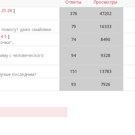
Ответы
Просмотры
25
26
]
376
47202
79
16333
е помогут даже смайлики.
4
5
]
74
8490
чки"...
зиму с человеческого
94
9328
151
13783
лучше последним?
93
7926