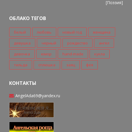
[
Поэзия
]
ОБЛАКО ТЕГОВ
белый
любовь
новый год
женщина
девушка
черный
рождество
ангел
девочка
юмор
hand-made
кукла
тильда
сплюшка
заяц
фея
КОНТАКТЫ
AngelAda69@yandex.ru