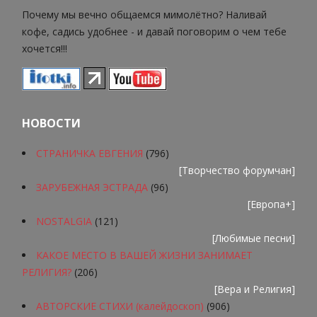
Почему мы вечно общаемся мимолётно? Наливай
кофе, садись удобнее - и давай поговорим о чем тебе
хочется!!!
НОВОСТИ
СТРАНИЧКА ЕВГЕНИЯ
(796)
[
Творчество форумчан
]
ЗАРУБЕЖНАЯ ЭСТРАДА
(96)
[
Европа+
]
NOSTALGIA
(121)
[
Любимые песни
]
КАКОЕ МЕСТО В ВАШЕЙ ЖИЗНИ ЗАНИМАЕТ
РЕЛИГИЯ?
(206)
[
Вера и Религия
]
АВТОРСКИЕ СТИХИ (калейдоскоп)
(906)