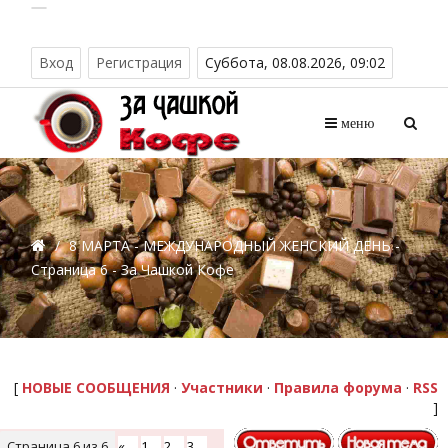
Вход
Регистрация
Суббота, 08.08.2026, 09:02
меню
/
8 МАРТА - МЕЖДУНАРОДНЫЙ ЖЕНСКИЙ ДЕНЬ -
Страница 6 - За Чашкой Кофе
[
НОВЫЕ СООБЩЕНИЯ
·
Участники
·
Правила форума
·
RSS
]
Страница
6
из
6
«
1
2
3