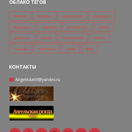
ОБЛАКО ТЕГОВ
белый
любовь
новый год
женщина
девушка
черный
рождество
ангел
девочка
юмор
hand-made
кукла
тильда
сплюшка
заяц
фея
КОНТАКТЫ
AngelAda69@yandex.ru