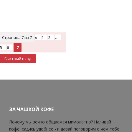
Страница
7
из
7
«
1
2
…
5
6
7
ЗА ЧАШКОЙ КОФЕ
Почему мы вечно общаемся мимолётно? Наливай
кофе, садись удобнее - и давай поговорим о чем тебе