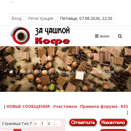
Вход
Регистрация
Пятница, 07.08.2026, 22:20
меню
/
МОЙ ТЕЛЕФОН - Страница 7 - За Чашкой Кофе
[
НОВЫЕ СООБЩЕНИЯ
·
Участники
·
Правила форума
·
RSS
]
Страница
7
из
7
«
1
2
…