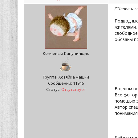
("Пепел и с
Подводные
жителями. 
свободное 
обязаны п
Конченый Капучинщик
Группа: Хозяйка Чашки
Сообщений:
11946
В целом вс
Статус:
Отсутствует
Все фотора
помощью э
Автор спе
понимания
Работы под