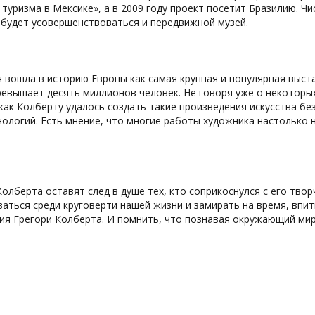
 туризма в Мексике», а в 2009 году проект посетит Бразилию. Ч
 будет усовершенствоваться и передвижной музей.
 вошла в историю Европы как самая крупная и популярная выст
евышает десять миллионов человек. Не говоря уже о некоторых
 как Колберту удалось создать такие произведения искусства 
нологий. Есть мнение, что многие работы художника настолько
олберта оставят след в душе тех, кто соприкоснулся с его тво
аться среди круговерти нашей жизни и замирать на время, впи
ия Грегори Колберта. И помнить, что познавая окружающий мир