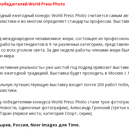
победителей World Press Photo
дный ежегодный конкурс World Press Photo считается самым ав
листики и во многом определяет стандарты профессии. Выста
д международное независимое жюри, состоящее из профессио
работы претендентов в 9-ти различных категориях, представле
со всех уголков света. За две недели работы членами жюри бы
ан мира.
ктивная реальность» уже шестой год подряд привозит выставку
е ежегодной традицией. Выставка будет проходить в Москве с 1
кальную путешествующую выставку входит почти 200 работ побе
листики.
у победителями конкурса World Press Photo стали трое фотогра
Новости, одиночные фотографии), Александр Гронский (третье м
Таран (первое место, категория Спорт, серии).
рев, Россия, Noor Images для Time.