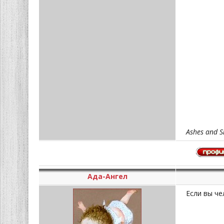
Ashes and S
Ада-Ангел
Если вы че