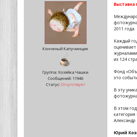
Выставка 
Междунаро
фотожурна
2011 года.
Каждый го
оценивает 
Конченый Капучинщик
журналами 
из 124 стр
Фонд «Объе
Группа: Хозяйка Чашки
это событи
Сообщений:
11946
Статус:
Отсутствует
В эту уни
фотожурна
В этом год
категория 
Александр 
Юрий Козы