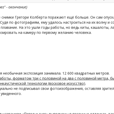
нег" - окончание)
 снимки Грегори Колберта поражают ещё больше. Он сам опуска
Судя по фотографиям, ему удалось настроиться на их волну и 
плавание. На это ушли годы работы, но ведь киты, кашалоты, 
озировать на камеру по первому желанию человека.
я необычная экспозиция занимала. 12 600 квадратных метров.
боты, форматом три с половиной на два с половиной метра, бы
нкаустической технологии (восковое искусство)
.
циально не подписывал свои фотоизображения, оставляя зрител
 увиденного.
 названием «Пепел и снег» выполнены в песочных оттенках, та