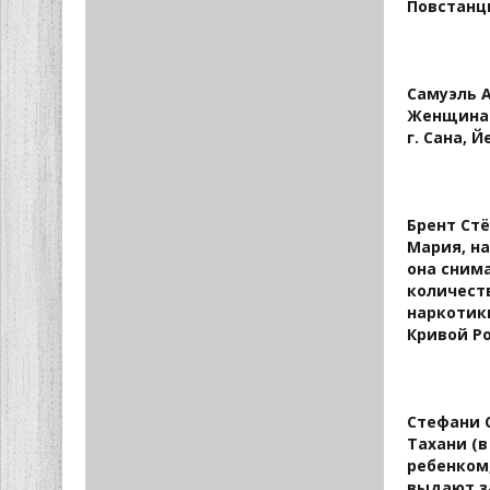
Повстанцы
Самуэль А
Женщина 
г. Сана, Й
Брент Стё
Мария, н
она сним
количест
наркотик
Кривой Ро
Стефани С
Тахани (в
ребенком
выдают з