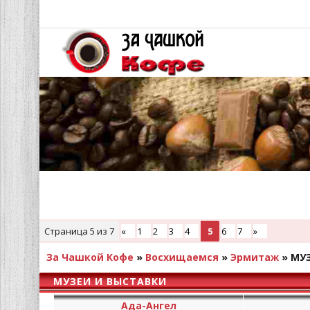
Страница
5
из
7
«
1
2
3
4
5
6
7
»
За Чашкой Кофе
»
Восхищаемся
»
Эрмитаж
»
МУЗ
МУЗЕИ И ВЫСТАВКИ
Ада-Ангел