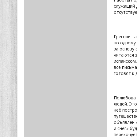
служащий 
отсутствуе
Грегори т
по одному 
за основу 
читаются 
испанском,
все письм
готовят к 
Полюбоват
людей. Это
неё постр
путешество
объявлен «
и снег» бу
перекочует