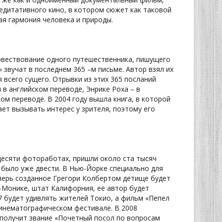
едитативного кино, в котором сюжет как таковой
ая гармония человека и природы.
овествование одного путешественника, пишущего
» звучат в последнем 365 –м письме. Автор взял их
 всего сущего. Отрывки из этих 365 посланий
в английском переводе, Энрике Роха – в
м переводе. В 2004 году вышла книга, в которой
т вызывать интерес у зрителя, поэтому его
десяти фотоработах, пришли около ста тысяч
т было уже двести. В Нью-Йорке специально для
еперь созданное Грегори Колбертом детище будет
-Монике, штат Калифорния, её автор будет
7 будет удивлять жителей Токио, а фильм «Пепел
кинематографическом фестивале. В 2008
 получит звание «Почетный посол по вопросам