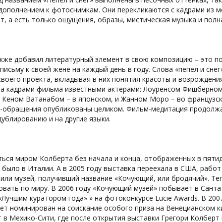
дополнением к фотоснимкам. Они перекликаются с кадрами из м
т, а есть только ощущения, образы, мистическая музыка и полн
акже добавил литературный элемент в свою композицию – это п
письму к своей жене на каждый день в году. Слова «пепел и снег
своего проекта, вкладывая в них понятия красоты и возрождения
за кадрами фильма известными актерами: Лоуренсом Фишберном 
 Кеном Ватанабом – в японском, и Жанном Моро – во французско
а-обращения опубликованы целиком. Фильм-медитация продолжае
дублированию и на другие языки.
ься миром Колберта без начала и конца, отображенных в пяти
 было в Италии. А в 2005 году выставка переехала в США, рабо
оили музей, получивший название «Кочующий, или бродячий». Т
вать по миру. В 2006 году «Кочующий музей» побывает в Санта
Лучшим куратором года» » на фотоконкурсе Lucie Awards. В 200
дет номинирован на соискание особого приза на Венецианском 
 в Мехико-Сити, где после открытия выставки Грегори Колберт