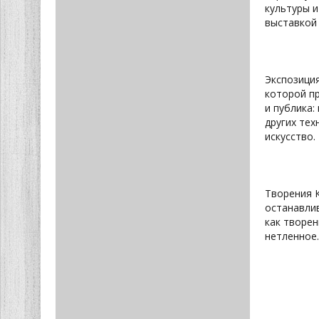
культуры и
выставкой
Экспозиция
которой пр
и публика:
других тех
искусство.
Творения К
останавлив
как творен
нетленное.