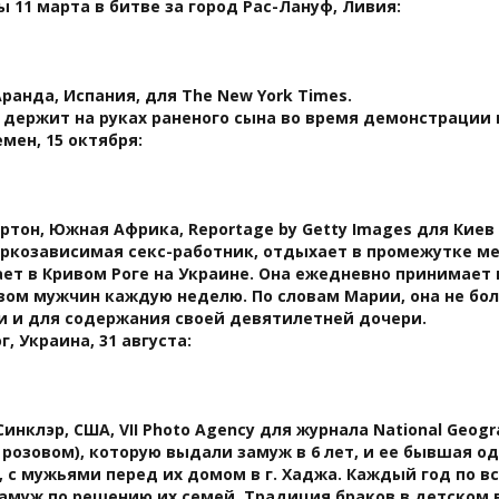
 11 марта в битве за город Рас-Лануф, Ливия:
ранда, Испания, для The New York Times.
держит на руках раненого сына во время демонстрации 
емен, 15 октября:
ртон, Южная Африка, Reportage by Getty Images для Киев 
аркозависимая секс-работник, отдыхает в промежутке м
ает в Кривом Роге на Украине. Она ежедневно принимает
вом мужчин каждую неделю. По словам Марии, она не бол
и и для содержания своей девятилетней дочери.
г, Украина, 31 августа:
инклэр, США, VII Photo Agency для журнала National Geogr
 розовом), которую выдали замуж в 6 лет, и ее бывшая 
, с мужьями перед их домом в г. Хаджа. Каждый год по 
амуж по решению их семей. Традиция браков в детском 