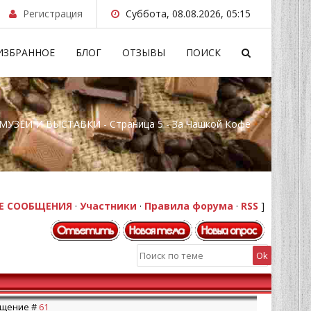
Регистрация
Суббота, 08.08.2026, 05:15
ИЗБРАННОЕ
БЛОГ
ОТЗЫВЫ
ПОИСК
МУЗЕИ И ВЫСТАВКИ - Страница 5 - За Чашкой Кофе
Е СООБЩЕНИЯ
·
Участники
·
Правила форума
·
RSS
]
общение #
61