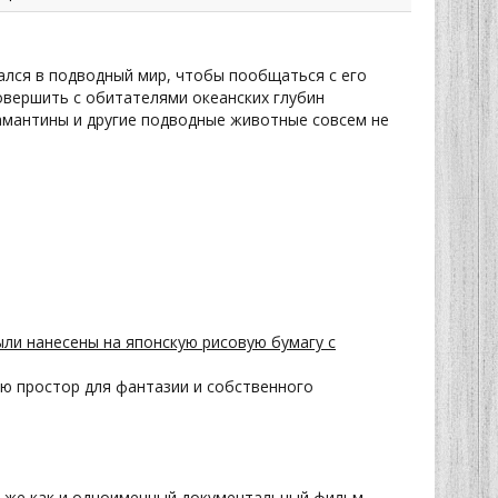
лся в подводный мир, чтобы пообщаться с его
совершить с обитателями океанских глубин
ламантины и другие подводные животные совсем не
ли нанесены на японскую рисовую бумагу с
ю простор для фантазии и собственного
к же как и одноименный документальный фильм,