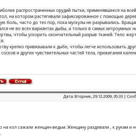
аиболее распространенных орудий пытки, применявшееся на все
тол, на котором растягивали зафиксированное с помощью дерев
ю боль, часто до тех пор, пока мускулы не разрывались. Вращ
лся не во всех вариантах дыбы, а только в самых хитроумных 
ртвы, чтобы ускорить окончательный разрыв тканей. Тело жерт
я.
тву крепко привязывали к дыбе, чтобы легче использовать друг
сосков и других чувствительных частей тела, прижигания кален
Дата: Вторник, 29.12.2009, 05:33 | С
 на кол сажали женщин-ведьм. Женщину раздевали , к рукам и но
.