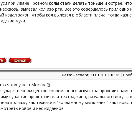
уси при Иване Грозном колы стали делать тоньше и острее, чт
насквозь, вылезал кол изо рта. Все это совершалось прилюдно н
й издал закон, чтобы кол вылезал в области плеча, тогда казн
адские муки.
Дата: Четверг, 21.01.2010, 18:36 | С
что я живу не в Москве(((
Государственном центре современного искусства проходит зам
имут участие представители театра, кино, визуального искусств
щена коллажу как технике и "коллажному мышлению" как свойст
мотреть новое и неожиданное!