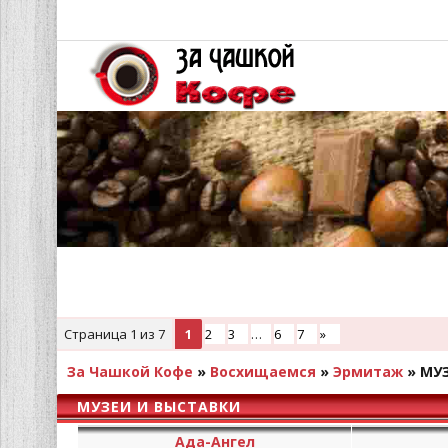
Страница
1
из
7
1
2
3
…
6
7
»
За Чашкой Кофе
»
Восхищаемся
»
Эрмитаж
»
МУЗ
МУЗЕИ И ВЫСТАВКИ
Ада-Ангел