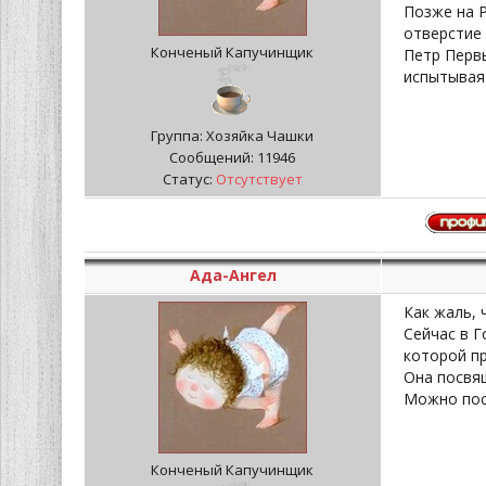
Позже на Р
отверстие 
Конченый Капучинщик
Петр Первы
испытывая 
Группа: Хозяйка Чашки
Сообщений:
11946
Статус:
Отсутствует
Ада-Ангел
Как жаль, 
Сейчас в 
которой пр
Она посвя
Можно пос
Конченый Капучинщик