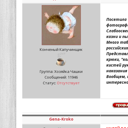
Посетила 
фотографи
Слабоосве
казни и п
Много таб
российских
Конченый Капучинщик
Представл
крюки, "к
кистей ру
наказания
Группа: Хозяйка Чашки
Вообщем, 
Сообщений:
11946
интересно
Статус:
Отсутствует
Gena-Kroko