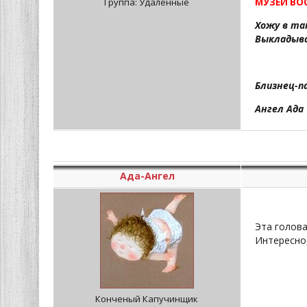
Группа: Удаленные
МУЗЕЙ ВО
Хожу в та
Выкладыва
Близнец-п
Ангел Ада
Ада-Ангел
Эта голова
Интересно,
Конченый Капучинщик