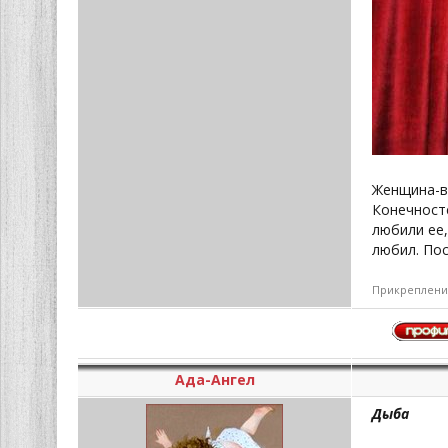
Женщина-в
Конечносте
любили ее,
любил. Пос
Прикреплени
Ада-Ангел
Дыба