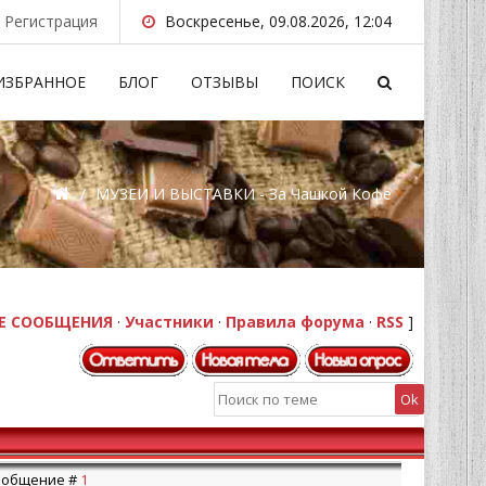
Регистрация
Воскресенье, 09.08.2026, 12:04
ИЗБРАННОЕ
БЛОГ
ОТЗЫВЫ
ПОИСК
/
МУЗЕИ И ВЫСТАВКИ - За Чашкой Кофе
Е СООБЩЕНИЯ
·
Участники
·
Правила форума
·
RSS
]
 Сообщение #
1