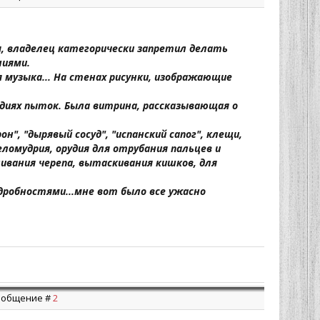
я, владелец категорически запретил делать
ниями.
 музыка... На стенах рисунки, изображающие
удиях пыток. Была витрина, рассказывающая о
", "дырявый сосуд", "испанский сапог", клещи,
еломудрия, орудия для отрубания пальцев и
ливания черепа, вытаскивания кишков, для
дробностями...мне вот было все ужасно
 Сообщение #
2