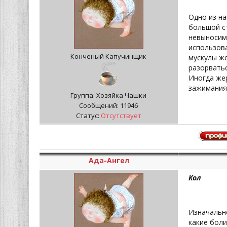
Одно из н
большой с
невыносиму
использова
Конченый Капучинщик
мускулы же
разорватьс
Иногда жер
зажимания 
Группа: Хозяйка Чашки
Сообщений:
11946
Статус:
Отсутствует
Ада-Ангел
Кол
Изначально
какие боли