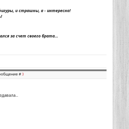
игуры, и страшны, а - интересно!
!
лся за счет своего брата...
 Сообщение #
3
давала...