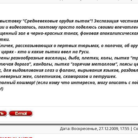
выставку "Средневековые орудия пыток"! Экспозиция частна
и и видеозапись, поэтому просто поделюсь своими впечатле
щенный зал в черно-красных тонах, фоновая апокалипсическая
ытки.
личек, рассказывающих о пертвых тюрьмах, о палачах, об ор
 царях - кто и какие пытки ввел на Руси.
ены разнообразные виселицы, дыба, плетки, колы, пытка "трон
олючая дорога", кандалы, пытка "горячим металлом", поясы ц
к, для выдавливания глаз и фаланг, вырывания языков, раздав
 неверных жен, сплетников, скоморохов и петрушек.
полный кошмар! (если кому что интересно, могу описать с по
!)
Дата: Воскресенье, 27.12.2009, 17:55 |