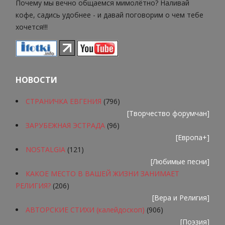
Почему мы вечно общаемся мимолётно? Наливай
кофе, садись удобнее - и давай поговорим о чем тебе
хочется!!!
НОВОСТИ
СТРАНИЧКА ЕВГЕНИЯ
(796)
[
Творчество форумчан
]
ЗАРУБЕЖНАЯ ЭСТРАДА
(96)
[
Европа+
]
NOSTALGIA
(121)
[
Любимые песни
]
КАКОЕ МЕСТО В ВАШЕЙ ЖИЗНИ ЗАНИМАЕТ
РЕЛИГИЯ?
(206)
[
Вера и Религия
]
АВТОРСКИЕ СТИХИ (калейдоскоп)
(906)
[
Поэзия
]