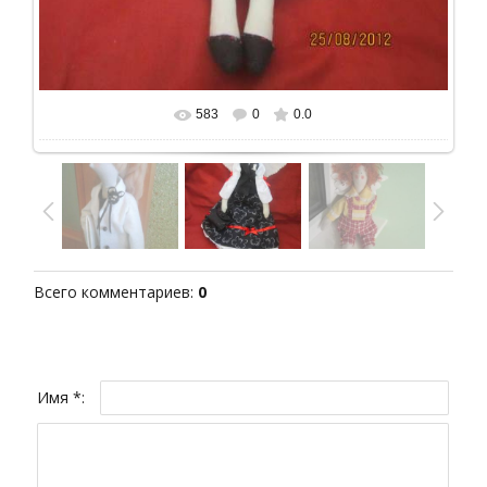
583
0
0.0
В реальном размере
720x960
/ 103.4Kb
Всего комментариев
:
0
Имя *: