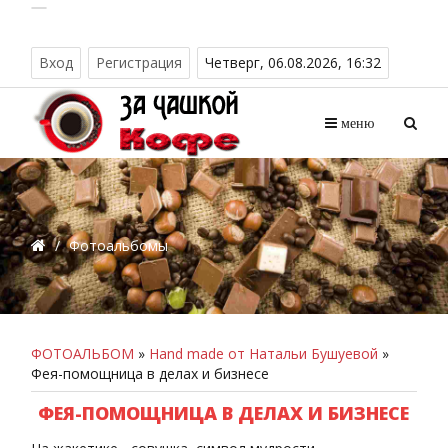
Вход
Регистрация
Четверг, 06.08.2026, 16:32
меню
/
Фотоальбомы
ФОТОАЛЬБОМ
»
Hand made от Натальи Бушуевой
»
Фея-помощница в делах и бизнесе
ФЕЯ-ПОМОЩНИЦА В ДЕЛАХ И БИЗНЕСЕ