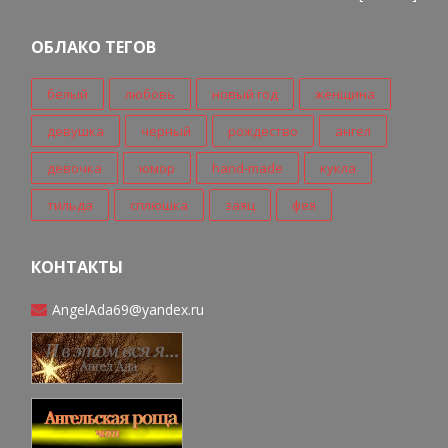
ОБЛАКО ТЕГОВ
белый
любовь
новый год
женщина
девушка
черный
рождество
ангел
девочка
юмор
hand-made
кукла
тильда
сплюшка
заяц
фея
КОНТАКТЫ
AngelAda69@yandex.ru