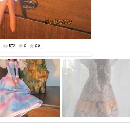
572
0
0.0
еальном размере
720x960
/ 145.5Kb