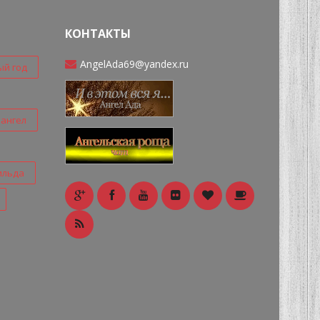
КОНТАКТЫ
AngelAda69@yandex.ru
ый год
ангел
ильда