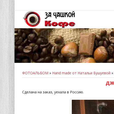
ФОТОАЛЬБОМ
»
Hand made от Натальи Бушуевой
»
ДЖ
Сделана на заказ, уехала в Россию.