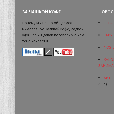
ЗА ЧАШКОЙ КОФЕ
НОВОС
Почему мы вечно общаемся
СТРА
мимолётно? Наливай кофе, садись
удобнее - и давай поговорим о чем
ЗАРУ
тебе хочется!!!
NOST
КАКО
ЗАНИМА
АВТОР
(906)