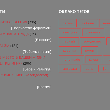
ТИ
ОБЛАКО ТЕГОВ
НИЧКА ЕВГЕНИЯ
(796)
белый
любовь
нов
[
Творчество форумчан
]
женщина
девушка
БЕЖНАЯ ЭСТРАДА
(96)
[
Европа+
]
черный
рождество
ALGIA
(121)
девочка
юмор
[
Любимые песни
]
Е МЕСТО В ВАШЕЙ ЖИЗНИ
hand-made
кукла
т
ЕТ РЕЛИГИЯ?
(206)
сплюшка
заяц
фея
[
Вера и Религия
]
СКИЕ СТИХИ (калейдоскоп)
[
Поэзия
]