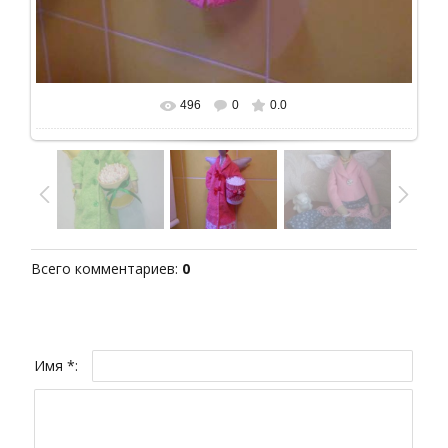
496
0
0.0
В реальном размере
720x960
/ 185.0Kb
Всего комментариев
:
0
Имя *: