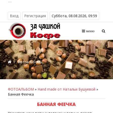
Вход
Регистрация
Суббота, 08.08.2026, 09:59
меню
/
Фотоальбомы
ФОТОАЛЬБОМ
»
Hand made от Натальи Бушуевой
»
Банная Феечка
БАННАЯ ФЕЕЧКА