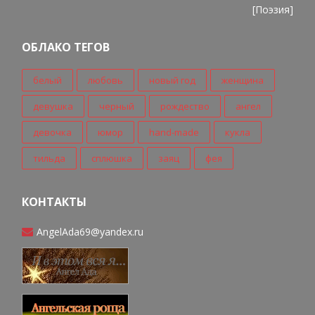
[
Поэзия
]
ОБЛАКО ТЕГОВ
белый
любовь
новый год
женщина
девушка
черный
рождество
ангел
девочка
юмор
hand-made
кукла
тильда
сплюшка
заяц
фея
КОНТАКТЫ
AngelAda69@yandex.ru