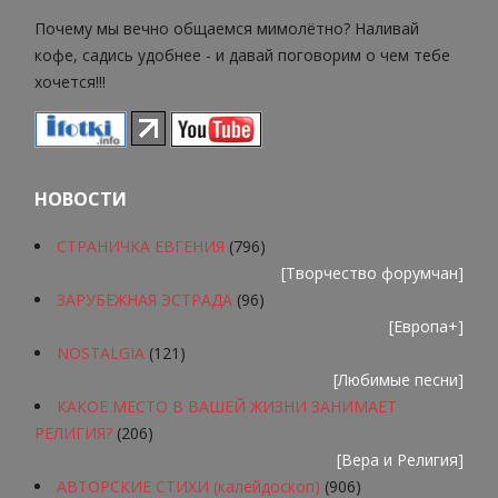
Почему мы вечно общаемся мимолётно? Наливай
кофе, садись удобнее - и давай поговорим о чем тебе
хочется!!!
НОВОСТИ
СТРАНИЧКА ЕВГЕНИЯ
(796)
[
Творчество форумчан
]
ЗАРУБЕЖНАЯ ЭСТРАДА
(96)
[
Европа+
]
NOSTALGIA
(121)
[
Любимые песни
]
КАКОЕ МЕСТО В ВАШЕЙ ЖИЗНИ ЗАНИМАЕТ
РЕЛИГИЯ?
(206)
[
Вера и Религия
]
АВТОРСКИЕ СТИХИ (калейдоскоп)
(906)