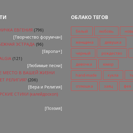
ТИ
ОБЛАКО ТЕГОВ
НИЧКА ЕВГЕНИЯ
(796)
белый
любовь
нов
[
Творчество форумчан
]
женщина
девушка
БЕЖНАЯ ЭСТРАДА
(96)
[
Европа+
]
черный
рождество
ALGIA
(121)
девочка
юмор
[
Любимые песни
]
Е МЕСТО В ВАШЕЙ ЖИЗНИ
hand-made
кукла
т
ЕТ РЕЛИГИЯ?
(206)
сплюшка
заяц
фея
[
Вера и Религия
]
СКИЕ СТИХИ (калейдоскоп)
[
Поэзия
]