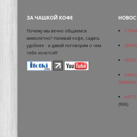
ЗА ЧАШКОЙ КОФЕ
НОВОС
Почему мы вечно общаемся
СТРА
мимолётно? Наливай кофе, садись
удобнее - и давай поговорим о чем
ЗАРУ
тебе хочется!!!
NOST
КАКО
ЗАНИМА
АВТОР
(906)