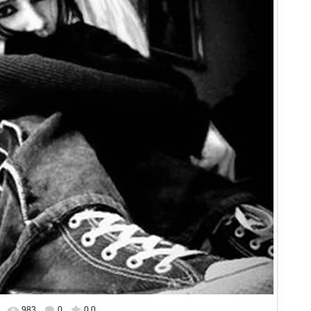
983
0
0.0