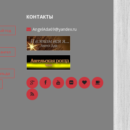
КОНТАКТЫ
AngelAda69@yandex.ru
ый год
ангел
ильда