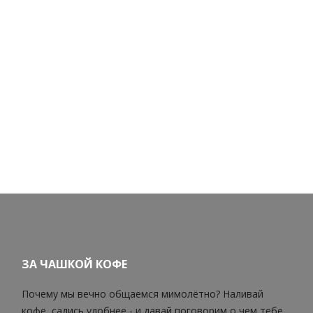
ЗА ЧАШКОЙ КОФЕ
Почему мы вечно общаемся мимолётно? Наливай
кофе, садись удобнее - и давай поговорим о чем тебе