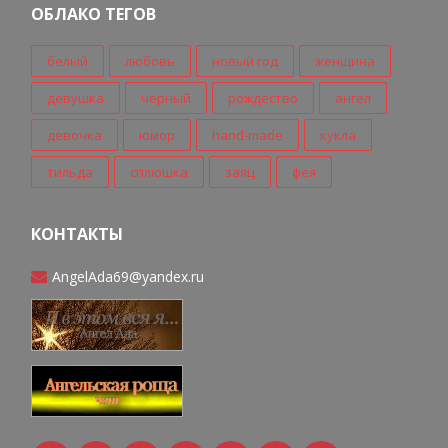
ОБЛАКО ТЕГОВ
белый
любовь
новый год
женщина
девушка
черный
рождество
ангел
девочка
юмор
hand-made
кукла
тильда
сплюшка
заяц
фея
КОНТАКТЫ
AngelAda69@yandex.ru