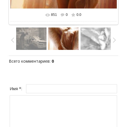
851
0
0.0
В реальном размере
598x800
/ 249.9Kb
Всего комментариев
:
0
Имя *: