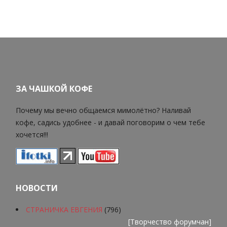
ЗА ЧАШКОЙ КОФЕ
Почему мы вечно общаемся мимолётно? Наливай
кофе, садись удобнее - и давай поговорим о чем тебе
хочется!!!
НОВОСТИ
СТРАНИЧКА ЕВГЕНИЯ
(796)
[
Творчество форумчан
]