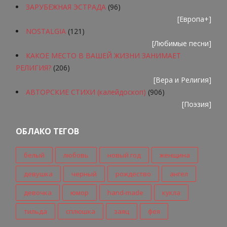
ЗАРУБЕЖНАЯ ЭСТРАДА
(96)
[
Европа+
]
NOSTALGIA
(121)
[
Любимые песни
]
КАКОЕ МЕСТО В ВАШЕЙ ЖИЗНИ ЗАНИМАЕТ
РЕЛИГИЯ?
(206)
[
Вера и Религия
]
АВТОРСКИЕ СТИХИ (калейдоскоп)
(906)
[
Поэзия
]
ОБЛАКО ТЕГОВ
белый
любовь
новый год
женщина
девушка
черный
рождество
ангел
девочка
юмор
hand-made
кукла
тильда
сплюшка
заяц
фея