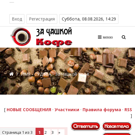
Вход
Регистрация
Суббота, 08.08.2026, 14:29
меню
/
ИМЯ - СУДЬБА - За Чашкой Кофе
[
НОВЫЕ СООБЩЕНИЯ
·
Участники
·
Правила форума
·
RSS
]
Страница
1
из
3
1
2
3
»