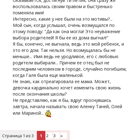
Оказывается, достигнув 18-летия, она сразу же
воспользовалась своим правом и быстренько
поменяла имя!
Интересно, какие у нее были на это мотивы?...
Мой сын, когда услышал, очень возмущался по
этому поводу: "Да как она могла! Это неуважение
выбора родителей! Я бы ее из дома выгнал!"
Я бы, конечно, не выгнала, ведь это мой ребенок, и
это его дом. Так нельзя. Но возмущалась бы не
меньше... Имя ведь не уродливое, его с любовью
родители выбирали... Причем ее отец был не
последним человеком в городе, случайно погибшем,
когда Галя была еще маленькой.
Не знаю, как отреагировала ее мама. Может,
девочка кардинально хочет изменить свою жизнь
после окончания школы?
Не представляю, как я бы, вдруг проснувшись
завтра, начала называть свою Аленку Таней, Олей
или Мариной...
Страница
1
из
3
1
2
3
»