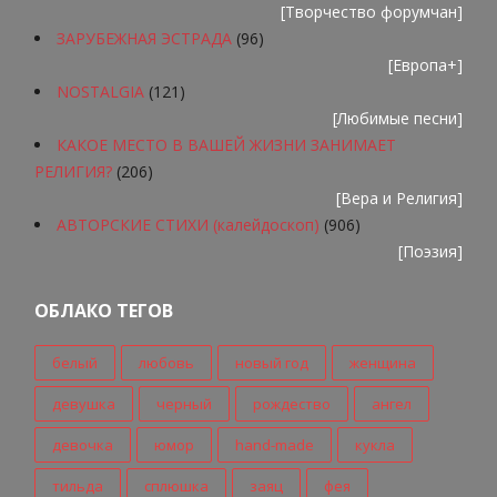
[
Творчество форумчан
]
ЗАРУБЕЖНАЯ ЭСТРАДА
(96)
[
Европа+
]
NOSTALGIA
(121)
[
Любимые песни
]
КАКОЕ МЕСТО В ВАШЕЙ ЖИЗНИ ЗАНИМАЕТ
РЕЛИГИЯ?
(206)
[
Вера и Религия
]
АВТОРСКИЕ СТИХИ (калейдоскоп)
(906)
[
Поэзия
]
ОБЛАКО ТЕГОВ
белый
любовь
новый год
женщина
девушка
черный
рождество
ангел
девочка
юмор
hand-made
кукла
тильда
сплюшка
заяц
фея