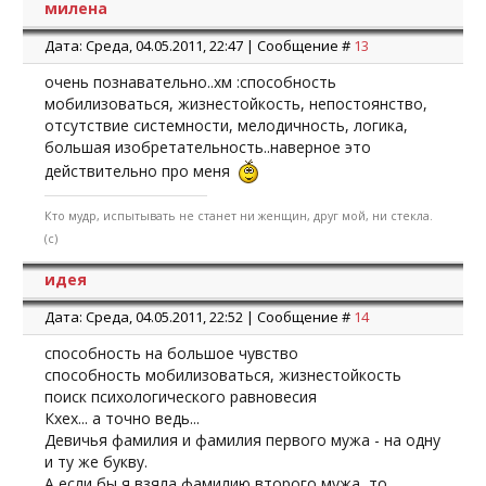
милена
Дата: Среда, 04.05.2011, 22:47 | Сообщение #
13
очень познавательно..хм :способность
мобилизоваться, жизнестойкость, непостоянство,
отсутствие системности, мелодичность, логика,
большая изобретательность..наверное это
действительно про меня
Кто мудр, испытывать не станет ни женщин, друг мой, ни стекла.
(с)
идея
Дата: Среда, 04.05.2011, 22:52 | Сообщение #
14
способность на большое чувство
способность мобилизоваться, жизнестойкость
поиск психологического равновесия
Кхех... а точно ведь...
Девичья фамилия и фамилия первого мужа - на одну
и ту же букву.
А если бы я взяла фамилию второго мужа, то