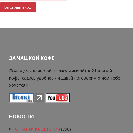
ЗА ЧАШКОЙ КОФЕ
Почему мы вечно общаемся мимолётно? Наливай
кофе, садись удобнее - и давай поговорим о чем тебе
хочется!!!
НОВОСТИ
СТРАНИЧКА ЕВГЕНИЯ
(796)