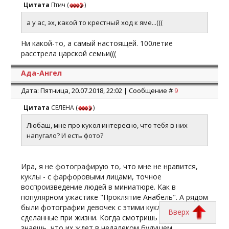
Цитата
Птич
(
)
а у ас, эх, какой то крестный ход к яме...(((
Ни какой-то, а самый настоящей. 100летие
расстрела царской семьи(((
Ада-Ангел
Дата: Пятница, 20.07.2018, 22:02 | Сообщение #
9
Цитата
СЕЛЕНА
(
)
Любаш, мне про кукол интересно, что тебя в них
напугало? И есть фото?
Ира, я не фотографирую то, что мне не нравится,
куклы - с фарфоровыми лицами, точное
воспроизведение людей в миниатюре. Как в
популярном ужастике "Проклятие Анабель". А рядом
были фотографии девочек с этими куклами,
Вверх
сделанные при жизни. Когда смотришь на фото и
знаешь, что их ждет в недалеком будущем,