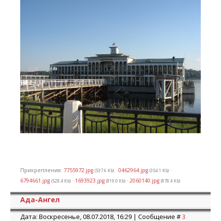
Прикрепления:
7755972.jpg
·
0462964.jpg
·
(537.6 Kb)
(354.1 Kb)
6794661.jpg
·
1693923.jpg
·
2060140.jpg
(528.4 Kb)
(819.0 Kb)
(878.4 Kb)
Ада-Ангел
Дата: Воскресенье, 08.07.2018, 16:29 | Сообщение #
3