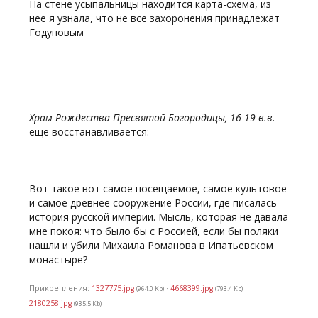
На стене усыпальницы находится карта-схема, из
нее я узнала, что не все захоронения принадлежат
Годуновым
Храм Рождества Пресвятой Богородицы, 16-19 в.в.
еще восстанавливается:
Вот такое вот самое посещаемое, самое культовое
и самое древнее сооружение России, где писалась
история русской империи. Мысль, которая не давала
мне покоя: что было бы с Россией, если бы поляки
нашли и убили Михаила Романова в Ипатьевском
монастыре?
Прикрепления:
1327775.jpg
·
4668399.jpg
·
(964.0 Kb)
(793.4 Kb)
2180258.jpg
(935.5 Kb)