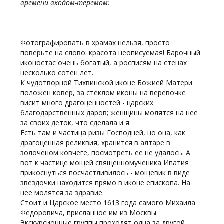
времени входом-теремом:
Фотографировать в храмах нельзя, просто
поверьте на слово: красота неописуемая! Барочный
иконостас очень богатый, а росписям на стенах
несколько сотен лет.
К чудотворной Тихвинской иконе Божией Матери
положен ковер, за стеклом иконы на веревочке
висит много драгоценностей - царских
благодарственных даров; женщины молятся на нее
за своих деток, что сделала и я.
Есть там и частица ризы Господней, но она, как
драгоценная реликвия, хранится в алтаре в
золоченом ковчеге, посмотреть ее не удалось. А
вот к частице мощей священномученика Ипатия
прикоснуться посчастливилось - мощевик в виде
звездочки находится прямо в иконе епископа. На
нее молятся за здравие.
Стоит и Царское место 1613 года самого Михаила
Федоровича, присланное им из Москвы.
Экскурсионные группы проходят одна за другой,