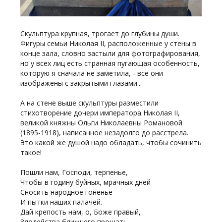
Скульптура крупная, трогает до глубины души.
Фигуры семьи Николая II, расположенные у стены в
конце зала, словно застыли для фотографирования,
но у всех лиц есть странная пугающая особенность,
которую я сначала не заметила, - все они
изображены с закрытыми глазами...
А на стене выше скульптуры разместили
стихотворение дочери императора Николая II,
великой княжны Ольги Николаевны Романовой
(1895-1918), написанное незадолго до расстрела.
Это какой же душой надо обладать, чтобы сочинить
такое!
Пошли нам, Господи, терпенье,
Чтобы в годину буйных, мрачных дней
Сносить народное гоненье
И пытки наших палачей.
Дай крепость нам, о, Боже правый,
Злодейства ближнего прощать,