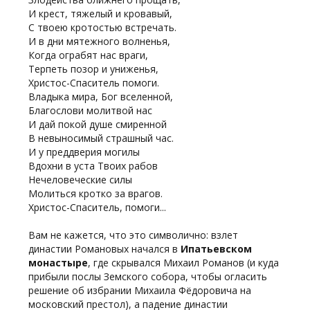
И крест, тяжелый и кровавый,
С твоею кротостью встречать.
И в дни мятежного волненья,
Когда ограбят нас враги,
Терпеть позор и униженья,
Христос-Спаситель помоги.
Владыка мира, Бог вселенной,
Благослови молитвой нас
И дай покой душе смиренной
В невыносимый страшный час.
И у преддверия могилы
Вдохни в уста Твоих рабов
Нечеловеческие силы
Молиться кротко за врагов.
Христос-Спаситель, помоги...
Вам не кажется, что это символично: взлет
династии Романовых начался в
Ипатьевском
монастыре
, где скрывался Михаил Романов (и куда
прибыли послы Земского собора, чтобы огласить
решение об избрании Михаила Фёдоровича на
московский престол), а падение династии