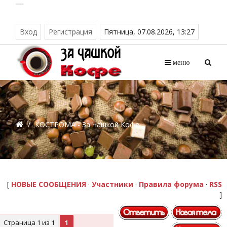
Вход
Регистрация
Пятница, 07.08.2026, 13:27
меню
/
КОСТРОМА - За Чашкой Кофе
[
НОВЫЕ СООБЩЕНИЯ
·
Участники
·
Правила форума
·
RSS
]
Страница
1
из
1
1