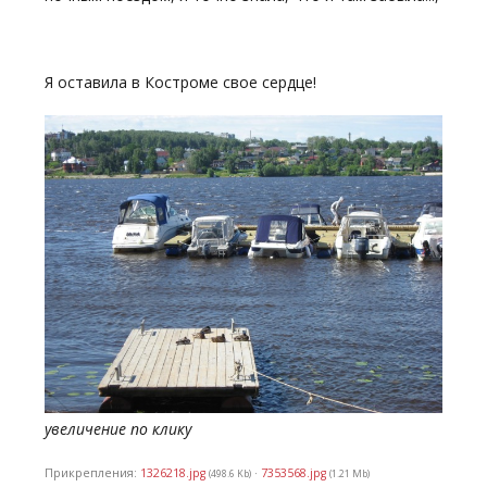
Я оставила в Костроме свое сердце!
увеличение по клику
Прикрепления:
1326218.jpg
·
7353568.jpg
(498.6 Kb)
(1.21 Mb)