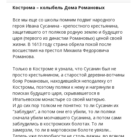
Кострома – колыбель Дома Романовых
Все мы еще со школы помним подвиг народного
героя Ивана Сусанина - крепостного крестьянина,
защитившего от поляков родную землю и будущего
царя (первого из династии Романовых) ценой своей
жизни. В 1613 году страна обрела покой после
восшествия на престол Михаила Федоровича
Романова.
Только в Костроме я узнала, что Сусанин был не
просто крестьянином, а старостой деревни-вотчины
бояр Романовых, находившейся неподалеку от
Костромы, поэтому поляки к нему и нагрянули в
поисках будущего царя, скрывавшегося в
Ипатьевском монастыре со своей матерью.
И до сих пор толком не понятно: то ли Сусанин их
"заблудил", а потом они его убили, то ли поляки
сначала убили молчавшего Сусанина, а потом сами
заблудились в костромских болотах. То ли
замерзли, то ли в мартовском болоте увязли...
Теперь уже подробности не столь важны, во всяком