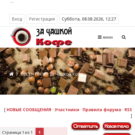
Вход
Регистрация
Суббота, 08.08.2026, 12:27
меню
/
ЕССЕНТУКИ - За Чашкой Кофе
[
НОВЫЕ СООБЩЕНИЯ
·
Участники
·
Правила форума
·
RSS
]
Страница
1
из
1
1