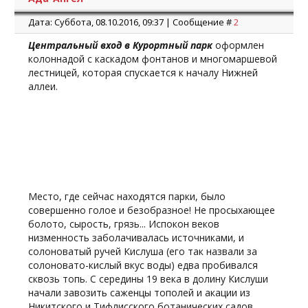
Дата: Суббота, 08.10.2016, 09:37 | Сообщение #
2
Центральный вход в Курортный парк
оформлен
колоннадой с каскадом фонтанов и многомаршевой
лестницей, которая спускается к началу Нижней
аллеи.
Место, где сейчас находятся парки, было
совершенно голое и безобразное! Не просыхающее
болото, сырость, грязь... Испокон веков
низменность заболачивалась источниками, и
солоноватый ручей Кислуша (его так назвали за
солоновато-кислый вкус воды) едва пробивался
сквозь топь. С середины 19 века в долину Кислуши
начали завозить саженцы тополей и акации из
Никитского и Тифлисского ботанических садов,