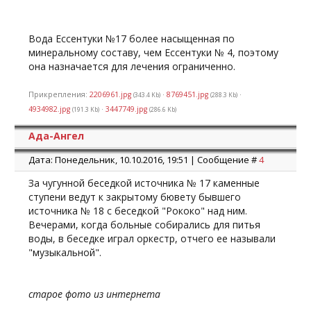
Вода Ессентуки №17 более насыщенная по
минеральному составу, чем Ессентуки № 4, поэтому
она назначается для лечения ограниченно.
Прикрепления:
2206961.jpg
·
8769451.jpg
·
(343.4 Kb)
(288.3 Kb)
4934982.jpg
·
3447749.jpg
(191.3 Kb)
(286.6 Kb)
Ада-Ангел
Дата: Понедельник, 10.10.2016, 19:51 | Сообщение #
4
За чугунной беседкой источника № 17 каменные
ступени ведут к закрытому бювету бывшего
источника № 18 с беседкой "Рококо" над ним.
Вечерами, когда больные собирались для питья
воды, в беседке играл оркестр, отчего ее называли
"музыкальной".
старое фото из интернета