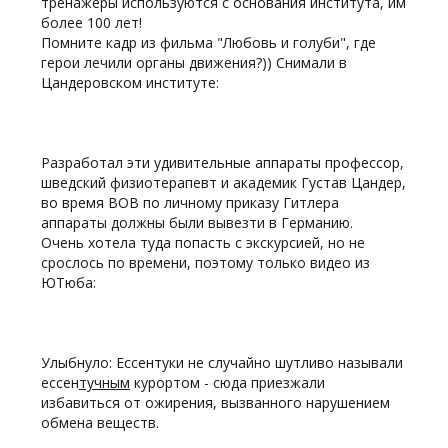
тренажеры используются с основания института, им
более 100 лет!
Помните кадр из фильма "Любовь и голуби", где
герои лечили органы движения?)) Снимали в
Цандеровском институте:
Разработал эти удивительные аппараты профессор,
шведский физиотерапевт и академик Густав Цандер,
во время ВОВ по личному приказу Гитлера
аппараты должны были вывезти в Германию.
Очень хотела туда попасть с экскурсией, но не
срослось по времени, поэтому только видео из
ЮТюба:
Улыбнуло: Ессентуки не случайно шутливо называли
ессен
тучным
курортом - сюда приезжали
избавиться от ожирения, вызванного нарушением
обмена веществ.