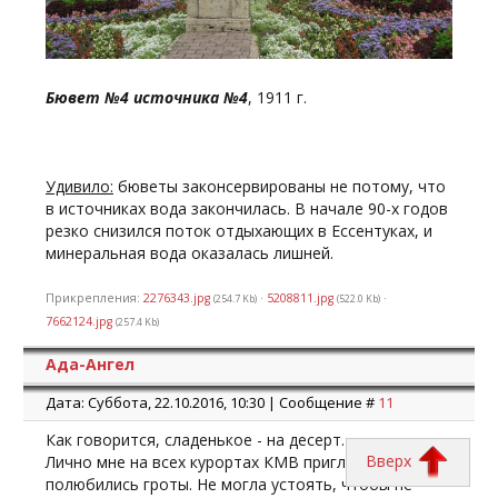
Бювет №4 источника №4
, 1911 г.
Удивило:
бюветы законсервированы не потому, что
в источниках вода закончилась. В начале 90-х годов
резко снизился поток отдыхающих в Ессентуках, и
минеральная вода оказалась лишней.
Прикрепления:
2276343.jpg
·
5208811.jpg
·
(254.7 Kb)
(522.0 Kb)
7662124.jpg
(257.4 Kb)
Ада-Ангел
Дата: Суббота, 22.10.2016, 10:30 | Сообщение #
11
Как говорится, сладенькое - на десерт.
Вверх
Лично мне на всех курортах КМВ приглянулись и
полюбились гроты. Не могла устоять, чтобы не