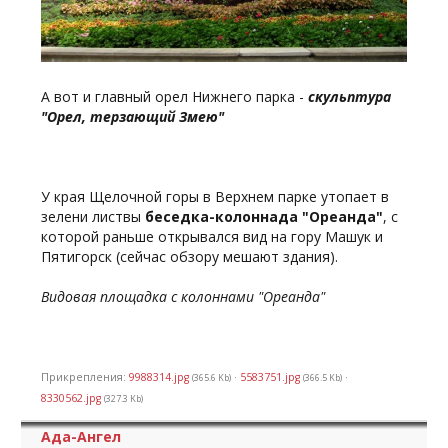
А вот и главный орел Нижнего парка -
скульптура
"Орел, терзающий Змею"
У края Щелочной горы в Верхнем парке утопает в
зелени листвы
беседка-колоннада "Ореанда"
, с
которой раньше открывался вид на гору Машук и
Пятигорск (сейчас обзору мешают здания).
Видовая площадка с колоннами "Ореанда"
Прикрепления:
9988314.jpg
·
5583751.jpg
·
(365.6 Kb)
(366.5 Kb)
8330562.jpg
(327.3 Kb)
Ада-Ангел