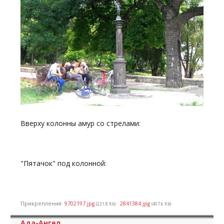
Вверху колонны амур со стрелами:
"Пятачок" под колонной:
Прикрепления:
9702197.jpg
·
2841384.jpg
(221.8 Kb)
(407.6 Kb)
Ада-Ангел