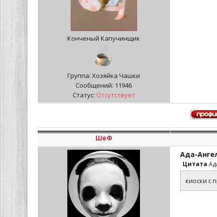
Конченый Капучинщик
Группа: Хозяйка Чашки
Сообщений:
11946
Статус:
Отсутствует
ШеФ
Ада-Анге
Цитата
Ад
киоски с 