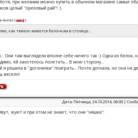
. Хотя, при желании можно купить в обычном магазине самые обы
ков целый "ореховый рай"! :)
а-Ангел
(
)
яю, как тяжело живется белочкам в столице...
ю... Они там выглядели вполне себе ничего так :) Одна из белок,
идимо, ей захотелось полетать... В мою сторону...
й я решила в "догонялки" поиграть... Почти догнала, но она на де
ь весело!
Дата: Пятница, 24.10.2014, 06:00 | Со
вут, жуют и при этом не знают, что они "няшки":