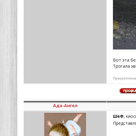
Вот эта бе
Трогала хв
Прикреплени
Ада-Ангел
ШеФ
, кио
Представля