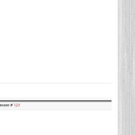
щение #
123