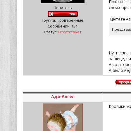
Пока нет..
своих ореш
Ценитель
Цитата
Ад
Группа: Проверенные
Сообщений:
134
Представл
Статус:
Отсутствует
Ну, не зна
на лице, в
А со второ
А было вед
Ада-Ангел
Кролики жи