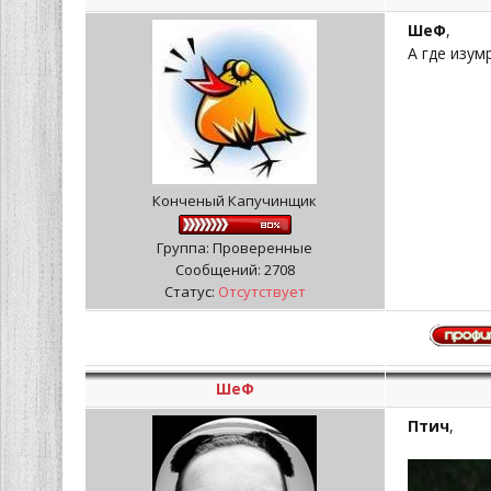
ШеФ
,
А где изу
Конченый Капучинщик
Группа: Проверенные
Сообщений:
2708
Статус:
Отсутствует
ШеФ
Птич
,