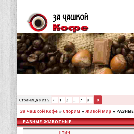
Страница
9
из
9
«
1
2
…
7
8
9
За Чашкой Кофе
»
Спорим
»
Живой мир
»
РАЗНЫЕ
РАЗНЫЕ ЖИВОТНЫЕ
Птич