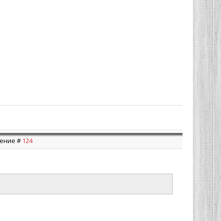
щение #
124