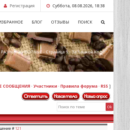
Регистрация
Суббота, 08.08.2026, 18:38
ИЗБРАННОЕ
БЛОГ
ОТЗЫВЫ
ПОИСК
РАЗНЫЕ ЖИВОТНЫЕ - Страница 9 - За Чашкой Кофе
Е СООБЩЕНИЯ
·
Участники
·
Правила форума
·
RSS
]
бщение #
121