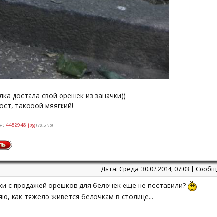
лка достала свой орешек из заначки))
ост, такооой мяягкий!
я:
4482948.jpg
(78.5 Kb)
Дата: Среда, 30.07.2014, 07:03 | Сооб
ски с продажей орешков для белочек еще не поставили?
ю, как тяжело живется белочкам в столице...