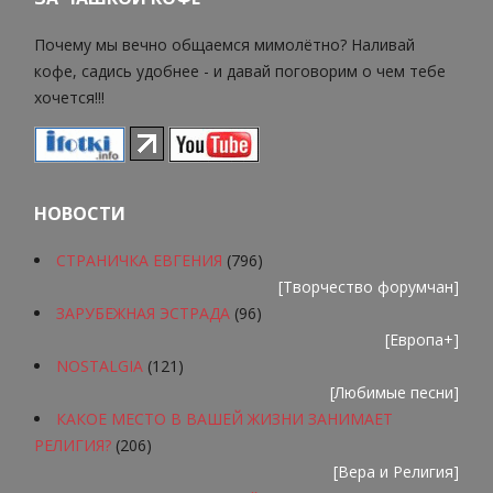
Почему мы вечно общаемся мимолётно? Наливай
кофе, садись удобнее - и давай поговорим о чем тебе
хочется!!!
НОВОСТИ
СТРАНИЧКА ЕВГЕНИЯ
(796)
[
Творчество форумчан
]
ЗАРУБЕЖНАЯ ЭСТРАДА
(96)
[
Европа+
]
NOSTALGIA
(121)
[
Любимые песни
]
КАКОЕ МЕСТО В ВАШЕЙ ЖИЗНИ ЗАНИМАЕТ
РЕЛИГИЯ?
(206)
[
Вера и Религия
]