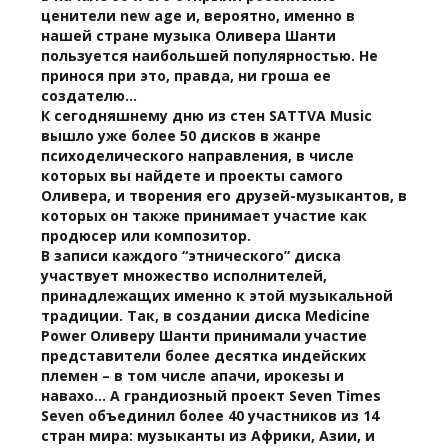
ценители new age и, вероятно, именно в
нашей стране музыка Оливера Шанти
пользуется наибольшей популярностью. Не
принося при это, правда, ни гроша ее
создателю…
К сегодняшнему дню из стен SATTVA Music
вышло уже более 50 дисков в жанре
психоделического направления, в числе
которых вы найдете и проекты самого
Оливера, и творения его друзей-музыкантов, в
которых он также принимает участие как
продюсер или композитор.
В записи каждого “этнического” диска
участвует множество исполнителей,
принадлежащих именно к этой музыкальной
традиции. Так, в создании диска Medicine
Power Оливеру Шанти принимали участие
представители более десятка индейских
племен – в том числе апачи, ирокезы и
навахо... А грандиозный проект Seven Times
Seven объединил более 40 участников из 14
стран мира: музыканты из Африки, Азии, и