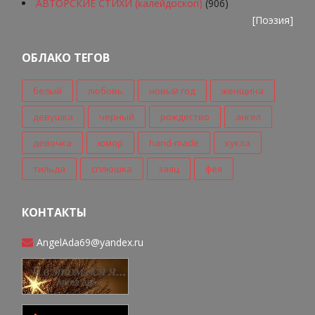
АВТОРСКИЕ СТИХИ (калейдоскоп)
(906)
[
Поэзия
]
ОБЛАКО ТЕГОВ
белый
любовь
новый год
женщина
девушка
черный
рождество
ангел
девочка
юмор
hand-made
кукла
тильда
сплюшка
заяц
фея
КОНТАКТЫ
AngelAda69@yandex.ru