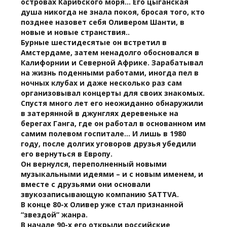
островах Карибского моря… Его цыганская
душа никогда не знала покоя, бросая того, кто
позднее назовет себя Оливером Шанти, в
новые и новые странствия..
Бурные шестидесятые он встретил в
Амстердаме, затем ненадолго обосновался в
Калифорнии и Северной Африке. Зарабатывал
на жизнь поденными работами, иногда пел в
ночных клубах и даже несколько раз сам
организовывал концерты для своих знакомых.
Спустя много лет его неожиданно обнаружили
в затерянной в джунглях деревеньке на
берегах Ганга, где он работал в основанном им
самим полевом госпитале... И лишь в 1980
году, после долгих уговоров друзья убедили
его вернуться в Европу.
Он вернулся, переполненный новыми
музыкальными идеями – и с новым именем, и
вместе с друзьями они основали
звукозаписывающую компанию SATTVA.
В конце 80-х Оливер уже стал признанной
“звездой” жанра.
В начале 90-х его открыли российские