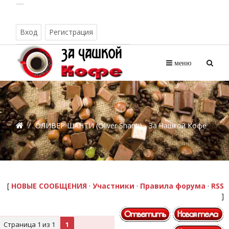
Вход
Регистрация
Воскресенье, 09.08.2026, 04:42
меню
/
ОЛИВЕР ШАНТИ (Oliver Shanti) - За Чашкой Кофе
[
НОВЫЕ СООБЩЕНИЯ
·
Участники
·
Правила форума
·
RSS
]
Страница
1
из
1
1