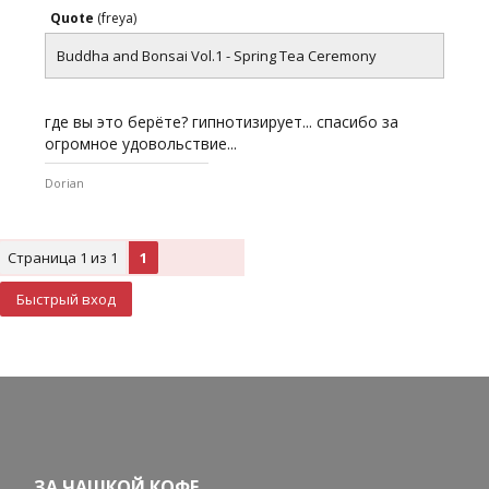
Quote
(
freya
)
Buddha and Bonsai Vol.1 - Spring Tea Ceremony
где вы это берёте? гипнотизирует... спасибо за
огромное удовольствие...
Dorian
Страница
1
из
1
1
ЗА ЧАШКОЙ КОФЕ