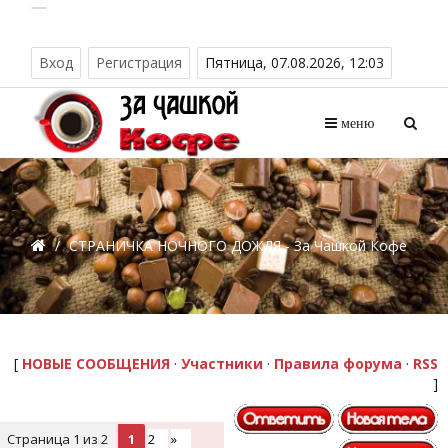
Вход
Регистрация
Пятница, 07.08.2026, 12:03
меню
/
СТРАНИЧКА НОЧНОГО ДОЖДЯ - За Чашкой Кофе
[
НОВЫЕ СООБЩЕНИЯ
·
Участники
·
Правила форума
·
RSS
]
Страница
1
из
2
1
2
»