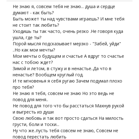
Не знаю я, совсем тебя не знаю... душа и сердце
думают - как быть?
Быть может ты над чувствами играешь? И мне тебя
не стоит так любить?
Уходишь ты так часто, очень резко .Не говоря куда
ушла, где ты?
Порой мысля подсказывает мерзко - "Забей, уйди"
..Но как мои мечты?
Мои мечты о будущем и счастье А вдруг то счастье
нас с тобою ждет?
Зимой и летом, в стужу и в ненастье..Да что в
ненастье? Вообщем круглый год.
И те мгновенья я себя ругаю Зачем подумал плохо
про тебя?
Не знаю я тебя, совсем не знаю Но это ведь не
повод для меня..
Не повод для того что бы расстаться Махнув рукой
и выгресть из души
Свою любовь и так вот просто сдаться На милость
грусти, боли и тоски...
Ну что же..пусть тебя совсем не знаю, Совсем не
повод перестать любить