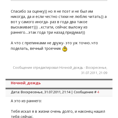
Спасибо за оценку)) но я не поэт и не был им
никогда, да и если честно стихи не люблю читать)) а
вот у самого иногда- раз в года два такое
выскакивает))) ...кстати, сейчас выложу из
раннего....этак года три назад придумал))
А что с препинками не дружу- это уж точно..что
поделать, вечный троечник
Сообщение отредактировал
Ночной_дождь
-
Воскресенье,
31.07.2011, 21:09
Ночной_дождь
Дата: Воскресенье, 31.07.2011, 21:14 | Сообщение #
4
А это из раннего:
Тебя искал я в жизни очень долго, и наконец нашел
тебя сейчас.