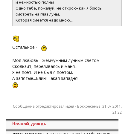
и нежностью полны
Одно тебе
,
пожалуй
,
не открою- как я боюсь
смотреть на глаз луны,
Которая смеется надо мною...
Остальное -
Моя любовь - жемчужным лунным светом
Скользит, переливаясь и маня...
Я не поэт. И не был я поэтом.
А запятые...Блин! Такая западня!
Сообщение отредактировал
идея
-
Воскресенье, 31.07.2011,
21:32
Ночной_дождь