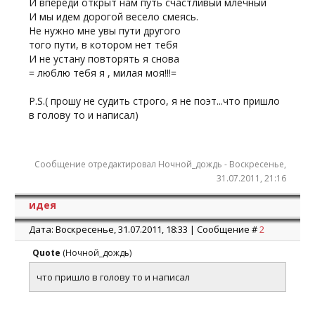
И впереди открыт нам путь счастливый млечный
И мы идем дорогой весело смеясь.
Не нужно мне увы пути другого
того пути, в котором нет тебя
И не устану повторять я снова
= люблю тебя я , милая моя!!!=
P.S.( прошу не судить строго, я не поэт...что пришло
в голову то и написал)
Сообщение отредактировал
Ночной_дождь
-
Воскресенье,
31.07.2011, 21:16
идея
Дата: Воскресенье, 31.07.2011, 18:33 | Сообщение #
2
Quote
(
Ночной_дождь
)
что пришло в голову то и написал