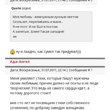
Дата: Воскресенье, 31.07.2011, 21:48 | Сообщение #
6
Quote
(
идея
)
Моя любовь - жемчужным лунным светом
Скользит, переливаясь и маня...
Я не поэт. И не был я поэтом.
А запятые...Блин! Такая западня!
ae
ну и лаадно, как сумел так придумал)))
Ада-Ангел
Дата: Воскресенье, 31.07.2011, 22:14 | Сообщение #
7
Меня умиляют стихи, которые пишут мужчины
своим любимым, причем далеко не поэты и не люди
творческие! Это ведь из самого сердца идет, а
потому дорогого стоит!
мне сто лет не посвящали стихи собственного
сочинения, по-доброму завидую женщинам,