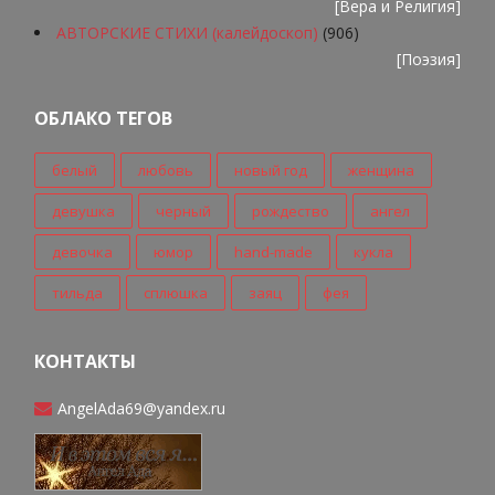
[
Вера и Религия
]
АВТОРСКИЕ СТИХИ (калейдоскоп)
(906)
[
Поэзия
]
ОБЛАКО ТЕГОВ
белый
любовь
новый год
женщина
девушка
черный
рождество
ангел
девочка
юмор
hand-made
кукла
тильда
сплюшка
заяц
фея
КОНТАКТЫ
AngelAda69@yandex.ru