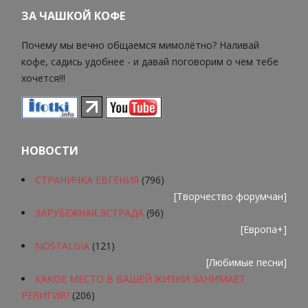
ЗА ЧАШКОЙ КОФЕ
Почему мы вечно общаемся мимолётно? Наливай
кофе, садись удобнее - и давай поговорим о чем тебе
хочется!!!
НОВОСТИ
СТРАНИЧКА ЕВГЕНИЯ
(796)
[
Творчество форумчан
]
ЗАРУБЕЖНАЯ ЭСТРАДА
(96)
[
Европа+
]
NOSTALGIA
(121)
[
Любимые песни
]
КАКОЕ МЕСТО В ВАШЕЙ ЖИЗНИ ЗАНИМАЕТ
РЕЛИГИЯ?
(206)