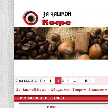
Страница
2
из
15
«
1
2
3
4
…
14
15
»
За Чашкой Кофе
»
Общаемся, Творим, Знакомим
ПРО МЕНЯ И НЕ ТОЛЬКО...
идея