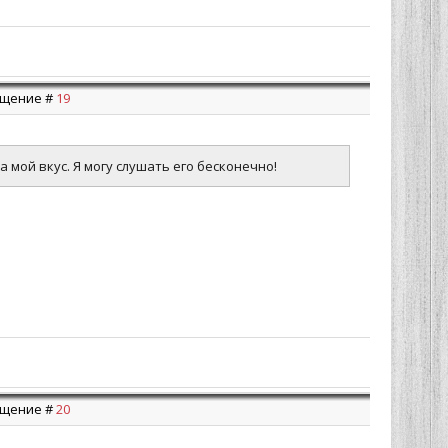
общение #
19
а мой вкус. Я могу слушать его бесконечно!
общение #
20