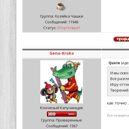
Группа: Хозяйка Чашки
Сообщений:
11946
Статус:
Отсутствует
Gena-Kroko
Quote
(
иде
И мы скво
Всё разгл
Игру отте
Творений
как точно 
Конченый Капучинщик
Всё познаетс
Группа: Проверенные
Сообщений:
1367