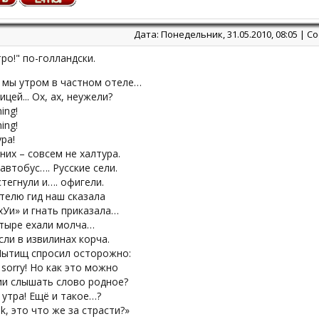
Дата: Понедельник, 31.05.2010, 08:05 | 
ро!" по-голландски.
 мы утром в частном отеле…
цей... Ох, ах, неужели?
ing!
ing!
ра!
 них – совсем не халтура.
автобус…. Русские сели.
тегнули и…. офигели.
телю гид наш сказала
хУи» и гнать приказала…
тыре ехали молча…
ли в извилинах корча.
Мытищ спросил осторожно:
m sorry! Но как это можно
ии слышать слово родное?
 утра! Ещё и такое…?
ik, это что же за страсти?»