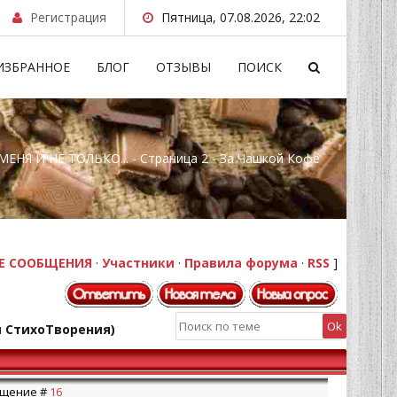
Регистрация
Пятница, 07.08.2026, 22:02
ИЗБРАННОЕ
БЛОГ
ОТЗЫВЫ
ПОИСК
ЕНЯ И НЕ ТОЛЬКО... - Страница 2 - За Чашкой Кофе
Е СООБЩЕНИЯ
·
Участники
·
Правила форума
·
RSS
]
 СтихоТворения)
общение #
16