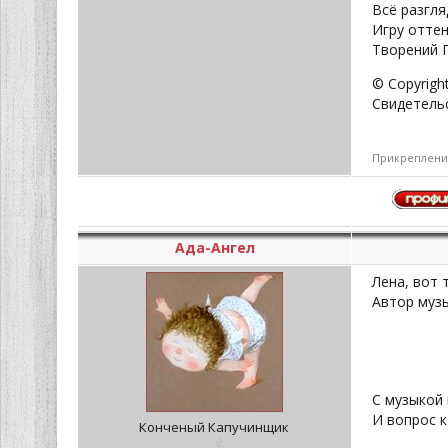
Всё разгл
Игру отте
Творений 
© Copyrigh
Свидетель
Прикреплени
Ада-Ангел
Лена, вот 
Автор муз
С музыкой 
И вопрос к
Конченый Капучинщик