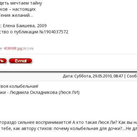
ядеть мечтаем тайну
нков – настоящих
Гения желаний…
t: Елена Баишева, 2009
ство о публикации №1904037572
я:
4338698.jpg
(36.5 Kb)
Дата: Суббота, 29.05.2010, 08:47 | Со
твоя колыбельная!
ыки - Людмила Окладникова (Люся ЛИ)
гораздо сильнее воспринимается! А кто такая Люся Ли? Как вы на
 тебе, как автору стихов: почему колыбельная для дочки?....Не для