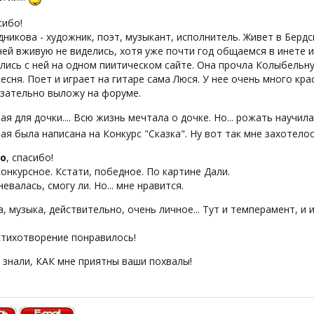
сибо!
никова - художник, поэт, музыкант, исполнитель. Живет в Бердс
ней вживую не виделись, хотя уже почти год общаемся в инете и
ись с ней на одном пиитическом сайте. Она прочла Колыбельную
есня. Поет и играет на гитаре сама Люся. У нее очень много кра
язательно выложу на форуме.
я для дочки.... Всю жизнь мечтала о дочке. Но... рожать научил
я была написана на Конкурс "Сказка". Ну вот так мне захотелось
ko
, спасибо!
онкурсное. Кстати, победное. По картине Дали.
евалась, смогу ли. Но... мне нравится.
да, музыка, действительно, очень личное... Тут и темперамент, 
стихотворение понравилось!
 знали, КАК мне приятны ваши похвалы!