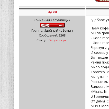
идея
"Доброе ут
Конченый Капучинщик
Пьем кофе
Группа: Идейный кофеман
Мы за грани
Сообщений:
2268
- Good mon
Статус:
Отсутствует
- Good mon
Еврокульту
И сервис у
Вот подан 
Ремни прис
Мило води
Коротко: «
Минуты че
Разные мыс
Валера с 
«Missis, I’
В Голланд
От дамы! С
Missis Mon