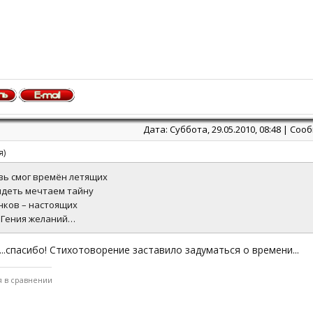
Дата: Суббота, 29.05.2010, 08:48 | Со
я
)
зь смог времён летящих
ядеть мечтаем тайну
нков – настоящих
 Гения желаний…
....спасибо! Стихотоворение заставило задуматься о времени...
я в сравнении