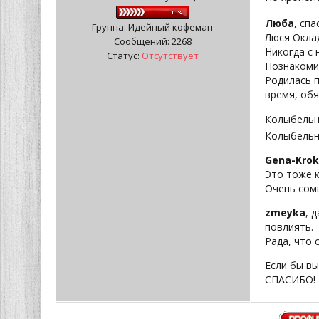
Люба
, спа
Группа: Идейный кофеман
Люся Оклад
Сообщений:
2268
Никогда с 
Статус:
Отсутствует
Познакомил
Родилась п
время, об
Колыбельна
Колыбельна
Gena-Kro
Это тоже к
Очень сомн
zmeyka
, 
повлиять.
Рада, что 
Если бы вы
СПАСИБО!