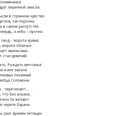
оспоминанья
друг лишенной смысла.
сли в странном чувстве,
етель так порочна.
а в самом распутстве.
твердь, а небо – прочно.
 свод – ворота храма.
– ворона обличье.
вает амальгама…
 стан девичий.
ать. Рождать мечтанья.
и и вне закона.
-лживых покаяний
любца Соломона.
я… перетекают…
, что без изъяна…
вечности желают
в черепе барана.
зь смог времён летящих