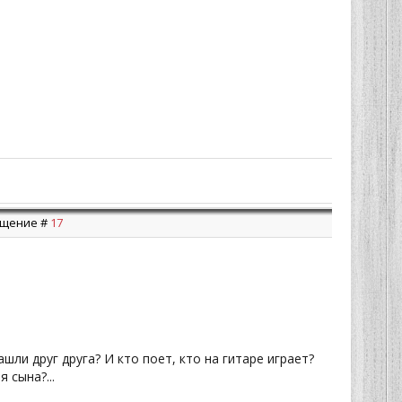
общение #
17
шли друг друга? И кто поет, кто на гитаре играет?
 сына?...