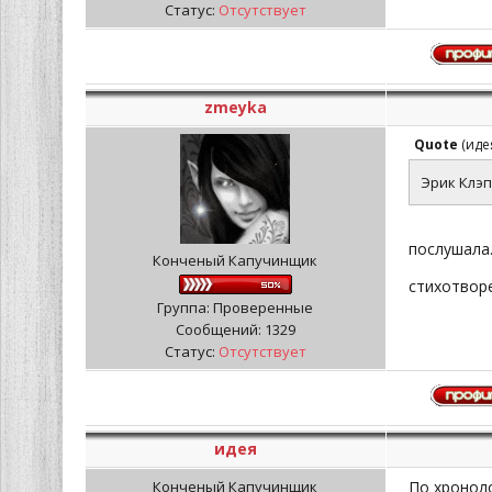
Статус:
Отсутствует
zmeyka
Quote
(
иде
Эрик Клэп
послушала.
Конченый Капучинщик
стихотвор
Группа: Проверенные
Сообщений:
1329
Статус:
Отсутствует
идея
По хроноло
Конченый Капучинщик