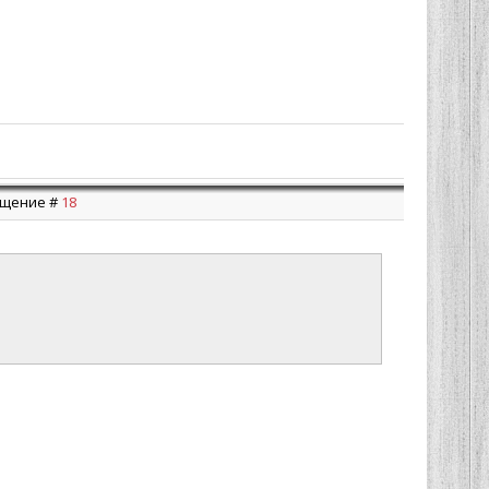
общение #
18