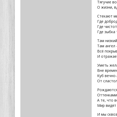
Тягучие в
О жизни, в
Стекают мы
Где доброд
Где чистот
Где зыбка 
Там низкий
Там ангел 
Всё покры
И отражает
Уметь жел
Вне времен
Куб вечно
От сласто
Рождаютс
Оттенками
А те, что 
Мир видят 
И мы скво