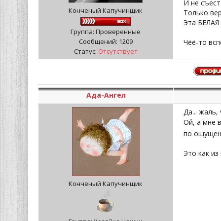
И не съест
Конченый Капучинщик
Только ве
Эта БЕЛАЯ 
Группа: Проверенные
Сообщений:
1209
Чёё-то всп
Статус:
Отсутствует
Ада-Ангел
Да... жаль
Ой, а мне 
по ощущени
Это как из
Конченый Капучинщик