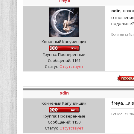
freya
odin
, похо
отношениям
подольше?
Если ты дейс
Конченый Капучинщик
Группа: Проверенные
Сообщений:
1161
Статус:
Отсутствует
odin
freya
, ...
Конченый Капучинщик
Let Me Tell Yu
Группа: Проверенные
Сообщений:
1150
Статус:
Отсутствует