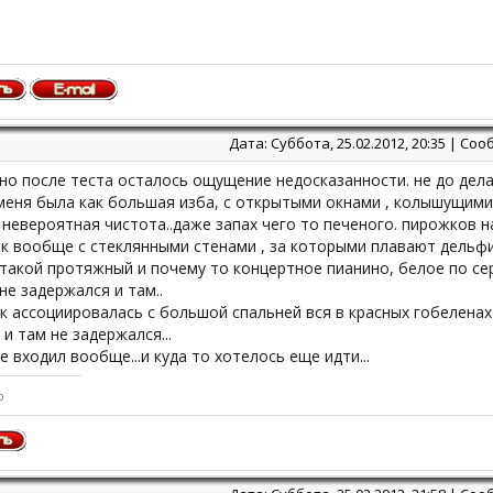
Дата: Суббота, 25.02.2012, 20:35 | С
, но после теста осталось ощущение недосказанности. не до дел
меня была как большая изба, с открытыми окнами , колышущими
 невероятная чистота..даже запах чего то печеного. пирожков 
к вообще с стеклянными стенами , за которыми плавают дельфи
такой протяжный и почему то концертное пианино, белое по се
не задержался и там..
к ассоциировалась с большой спальней вся в красных гобелена
 и там не задержался...
е входил вообще...и куда то хотелось еще идти...
o