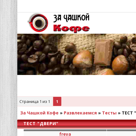
Страница
1
из
1
1
За Чашкой Кофе
»
Развлекаемся
»
Тесты
»
ТЕСТ 
ТЕСТ "ДВЕРИ"
freya