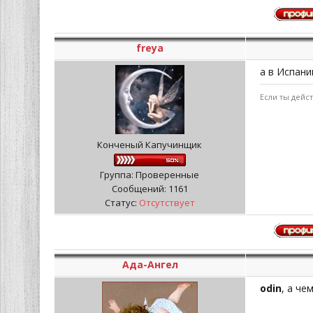
freya
а в Испани
Если ты дейс
Конченый Капучинщик
Группа: Проверенные
Сообщений:
1161
Статус:
Отсутствует
Ада-Ангел
odin
, а че