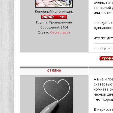
очень, гита
за черной 
Конченый Капучинщик
или гостин
Группа: Проверенные
заходить х
Сообщений:
3164
одинаково
Статус:
Отсутствует
что же дет
Кто мудр, исп
СЕЛЕНА
А мне и пр
скатертью)
комната ок
черной две
Тест хорош
В нарисова