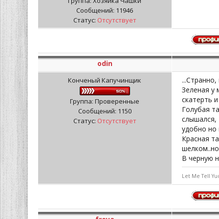
Группа: Хозяйка Чашки
Сообщений:
11946
Статус:
Отсутствует
odin
...Странно
Конченый Капучинщик
Зеленая у 
скатерть и
Группа: Проверенные
Голубая та
Сообщений:
1150
слышался, 
Статус:
Отсутствует
удобно но 
Красная та
шелком..но
В черную н
Let Me Tell Yu