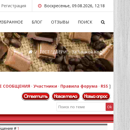
Регистрация
Воскресенье, 09.08.2026, 12:18
ИЗБРАННОЕ
БЛОГ
ОТЗЫВЫ
ПОИСК
/
ТЕСТ "ДВЕРИ" - За Чашкой Кофе
Е СООБЩЕНИЯ
·
Участники
·
Правила форума
·
RSS
]
ообщение #
1