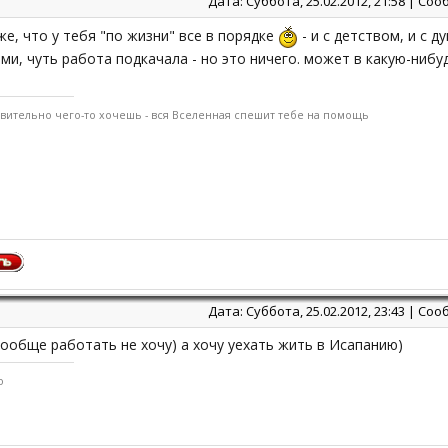
Дата: Суббота, 25.02.2012, 21:58 | С
же, что у тебя "по жизни" все в порядке
- и с детством, и с
и, чуть работа подкачала - но это ничего. может в какую-нибу
твительно чего-то хочешь - вся Вселенная спешит тебе на помощь
Дата: Суббота, 25.02.2012, 23:43 | С
я вообще работать не хочу) а хочу уехать жить в Исапанию)
o