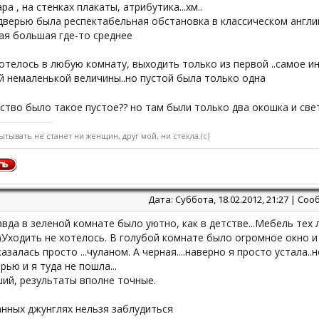
ра , на стенках плакаты, атрибутика...хм..
дверью была респектабельная обстановка в классическом англи
ая большая где-то среднее
отелось в любую комнату, выходить только из первой ..самое и
й немаленькой величины..но пустой была только одна
ство было такое пустое?? но там были только два окошка и св
ытывать не станет ни женщин, друг мой, ни стекла.(с)
Дата: Суббота, 18.02.2012, 21:27 | С
авда в зеленой комнате было уютно, как в детстве...Мебель тех л
Уходить не хотелось. В голубой комнате было огромное окно и п
азалась просто ...чуланом. А черная....наверно я просто устала..
рью и я туда не пошла...
ий, результаты вполне точные.
нных джунглях нельзя заблудиться