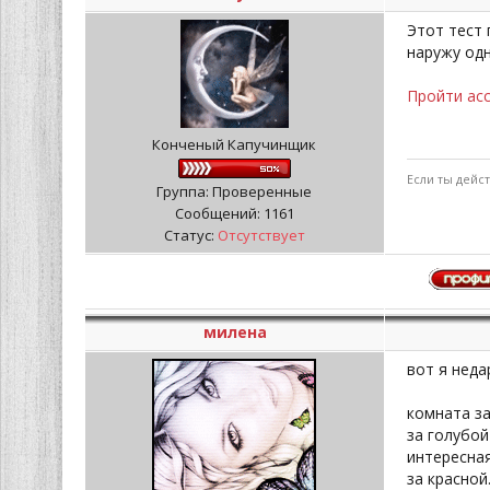
Этот тест 
наружу одн
Пройти ас
Конченый Капучинщик
Если ты дейс
Группа: Проверенные
Сообщений:
1161
Статус:
Отсутствует
милена
вот я нед
комната за
за голубой
интересна
за красной