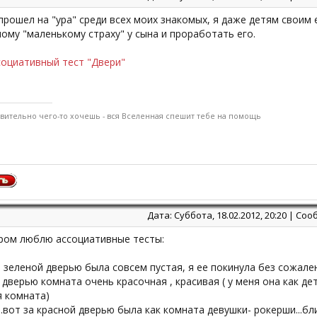
прошел на "ура" среди всех моих знакомых, я даже детям своим
ому "маленькому страху" у сына и проработать его.
социативный тест "Двери"
твительно чего-то хочешь - вся Вселенная спешит тебе на помощь
Дата: Суббота, 18.02.2012, 20:20 | С
аром люблю ассоциативные тесты:
 зеленой дверью была совсем пустая, я ее покинула без сожале
 дверью комната очень красочная , красивая ( у меня она как де
я комната)
..вот за красной дверью была как комната девушки- рокерши...бл