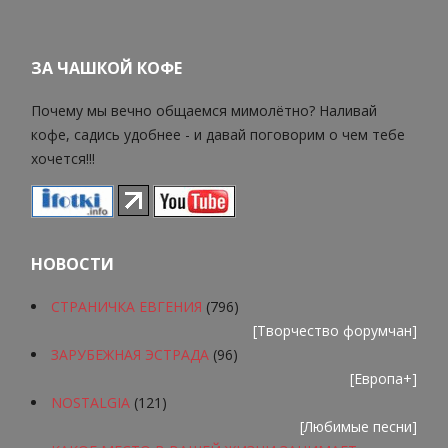
ЗА ЧАШКОЙ КОФЕ
Почему мы вечно общаемся мимолётно? Наливай
кофе, садись удобнее - и давай поговорим о чем тебе
хочется!!!
НОВОСТИ
СТРАНИЧКА ЕВГЕНИЯ
(796)
[
Творчество форумчан
]
ЗАРУБЕЖНАЯ ЭСТРАДА
(96)
[
Европа+
]
NOSTALGIA
(121)
[
Любимые песни
]