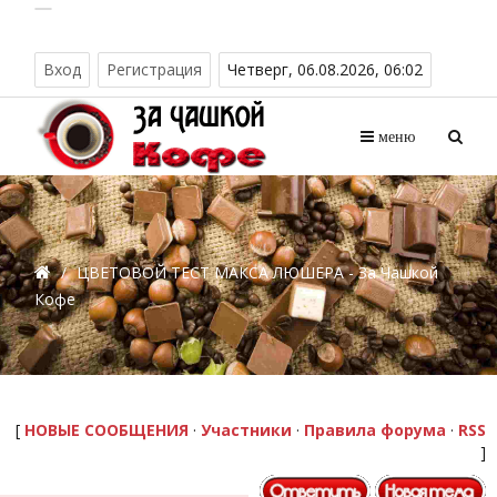
Вход
Регистрация
Четверг, 06.08.2026, 06:02
меню
/
ЦВЕТОВОЙ ТЕСТ МАКСА ЛЮШЕРА - За Чашкой
Кофе
[
НОВЫЕ СООБЩЕНИЯ
·
Участники
·
Правила форума
·
RSS
]