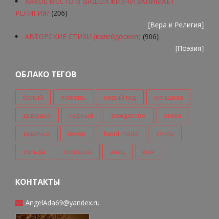
КАКОЕ МЕСТО В ВАШЕЙ ЖИЗНИ ЗАНИМАЕТ
РЕЛИГИЯ?
(206)
[
Вера и Религия
]
АВТОРСКИЕ СТИХИ (калейдоскоп)
(906)
[
Поэзия
]
ОБЛАКО ТЕГОВ
белый
любовь
новый год
женщина
девушка
черный
рождество
ангел
девочка
юмор
hand-made
кукла
тильда
сплюшка
заяц
фея
КОНТАКТЫ
AngelAda69@yandex.ru