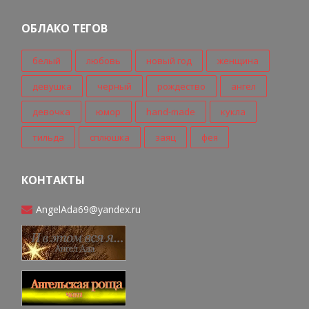
ОБЛАКО ТЕГОВ
белый
любовь
новый год
женщина
девушка
черный
рождество
ангел
девочка
юмор
hand-made
кукла
тильда
сплюшка
заяц
фея
КОНТАКТЫ
AngelAda69@yandex.ru