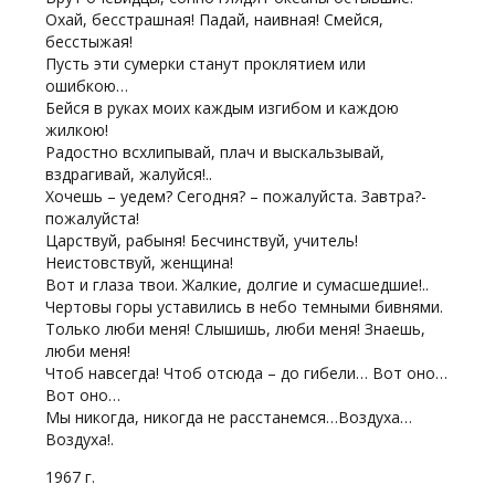
Охай, бесстрашная! Падай, наивная! Смейся,
бесстыжая!
Пусть эти сумерки станут проклятием или
ошибкою…
Бейся в руках моих каждым изгибом и каждою
жилкою!
Радостно всхлипывай, плач и выскальзывай,
вздрагивай, жалуйся!..
Хочешь – уедем? Сегодня? – пожалуйста. Завтра?-
пожалуйста!
Царствуй, рабыня! Бесчинствуй, учитель!
Неистовствуй, женщина!
Вот и глаза твои. Жалкие, долгие и сумасшедшие!..
Чертовы горы уставились в небо темными бивнями.
Только люби меня! Слышишь, люби меня! Знаешь,
люби меня!
Чтоб навсегда! Чтоб отсюда – до гибели… Вот оно…
Вот оно…
Мы никогда, никогда не расстанемся…Воздуха…
Воздуха!.
1967 г.