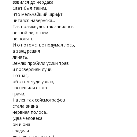
взвился до чердака.
Свет был таким,
что мельчайший шрифт
читался наверняка...
Так полыхнуло, так занялось ––
весной ли, огнем ––
не понять.
И о потомстве подумал лось,
а заяц решил
линять.
Землю пробили усики трав
и посверлили лучи.
Тотчас,
об этом чуде узнав,
заспешили с юга
грачи.
На лентах сейсмографов
стала видна
нервная полоса...
(Два человека ––
он и она ––
глядели
друг другу в глаза...)