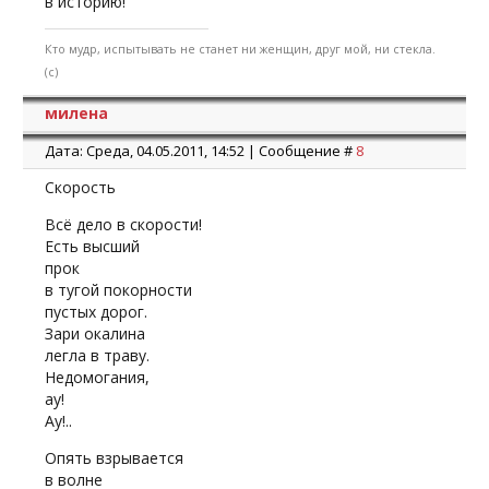
в историю!
Кто мудр, испытывать не станет ни женщин, друг мой, ни стекла.
(с)
милена
Дата: Среда, 04.05.2011, 14:52 | Сообщение #
8
Скорость
Всё дело в скорости!
Есть высший
прок
в тугой покорности
пустых дорог.
Зари окалина
легла в траву.
Недомогания,
ау!
Ау!..
Опять взрывается
в волне