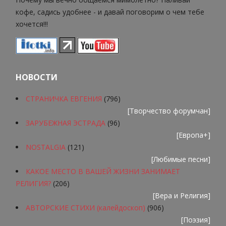
кофе, садись удобнее - и давай поговорим о чем тебе
хочется!!!
НОВОСТИ
СТРАНИЧКА ЕВГЕНИЯ
(796)
[
Творчество форумчан
]
ЗАРУБЕЖНАЯ ЭСТРАДА
(96)
[
Европа+
]
NOSTALGIA
(121)
[
Любимые песни
]
КАКОЕ МЕСТО В ВАШЕЙ ЖИЗНИ ЗАНИМАЕТ
РЕЛИГИЯ?
(206)
[
Вера и Религия
]
АВТОРСКИЕ СТИХИ (калейдоскоп)
(906)
[
Поэзия
]