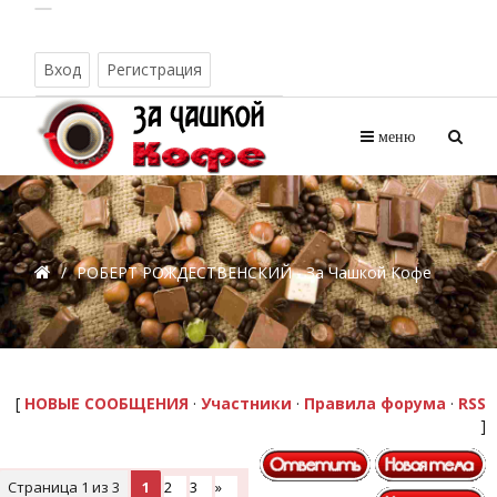
Вход
Регистрация
Воскресенье, 09.08.2026, 10:08
меню
/
РОБЕРТ РОЖДЕСТВЕНСКИЙ - За Чашкой Кофе
[
НОВЫЕ СООБЩЕНИЯ
·
Участники
·
Правила форума
·
RSS
]
Страница
1
из
3
1
2
3
»