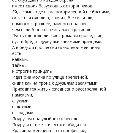
имеет своих безусловных сторонников.
Ей, с самого детства вскормленной не баснями,
остаться одною а, значит, бессильною,
намного страшнее, намного опаснее,
чем если б она не считалась красивою.
Пусть вдоволь листают романы прошедшие,
пусть бредят дурнушки заезжими принцами.
А в редкой профессии сказочной женщины
есть
навыки,
тайны,
и строгие принципы.
Идет она молча по улице трепетной,
сидит как на троне с друзьями заклятыми.
Приходится жить - ежедневно расстрелянной
намеками,
слухами,
вздохами,
взглядами.
Подругам она улыбается весело.
Подруги ответят и тут же обидятся...
Красивая женщина - это профессия,