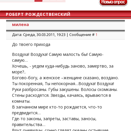
РОБЕРТ РОЖДЕСТВЕНСКИЙ
милена
Дата: Среда, 30.03.2011, 19:23 | Сообщение #
1
До твоего прихода
Воздуха! Воздуха! Самую малость бы! Самую-
самую…
Хочешь, - уедем куда-нибудь заново, замертво, за
море?..
Богово-богу, а женское –женщине сказано, воздано.
Ты покоренная, Ты непокорная…Воздуха! Воздуха!
Руки разбросаны. Губы закушены. Волосы скомканы.
Стены расходятся. Звезды, качаясь, врываются в
комнаты.
В загнанном мире кто-то рождается, что-то
предвидится…
Где-то законы, запреты, заставы, заносы,
правительства…
Врут очевидцы, сонно глядят океаны остывшие.