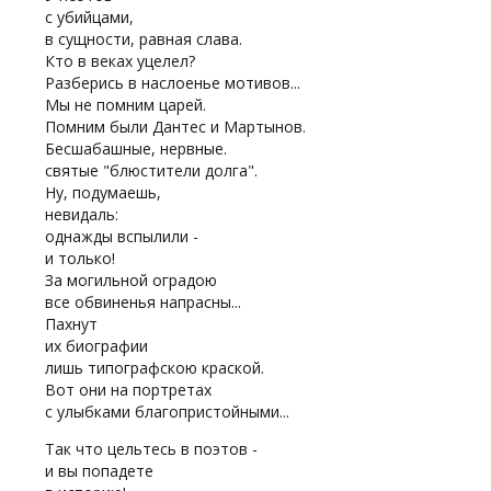
с убийцами,
в сущности, равная слава.
Кто в веках уцелел?
Разберись в наслоенье мотивов...
Мы не помним царей.
Помним были Дантес и Мартынов.
Бесшабашные, нервные.
святые "блюстители долга".
Ну, подумаешь,
невидаль:
однажды вспылили -
и только!
За могильной оградою
все обвиненья напрасны...
Пахнут
их биографии
лишь типографскою краской.
Вот они на портретах
с улыбками благопристойными...
Так что цельтесь в поэтов -
и вы попадете