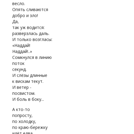
весло.
Опять сливаются
добро и зло!
Да,
так уж водится:
разверзлась даль.
И только возгласы:
«Наддай!
Наддай!..»
Сомкнулся в линию
поток
секунд.
И слёзы длинные
к вискам текут.
И ветер -
посвистом.
И боль в боку...
А кто-то
попросту,
по холодку,
по краю-бережку
идёт едва,