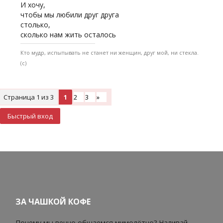
И хочу,
чтобы мы любили друг друга
столько,
сколько нам жить осталось
Кто мудр, испытывать не станет ни женщин, друг мой, ни стекла.
(с)
Страница
1
из
3
1
2
3
»
ЗА ЧАШКОЙ КОФЕ
Почему мы вечно общаемся мимолётно? Наливай