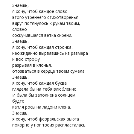
Знаешь,
я хочу, чтоб каждое слово
этого утреннего стихотворенья
вдруг потянулось к рукам твоим,
словно
соскучившаяся ветка сирени.
Знаешь,
я хочу, чтоб каждая строчка,
неожиданно вырвавшись из размера
и всю строфу
разрывая в клочья,
отозваться в сердце твоем сумела.
Знаешь,
я хочу, чтоб каждая буква
глядела бы на тебя влюбленно.
И была бы заполнена солнцем,
будто
капля росы на ладони клена.
Знаешь,
я хочу, чтоб февральская вьюга
покорно у ног твоих распласталась.