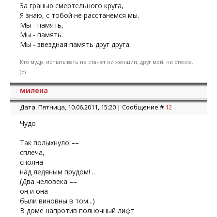
За гранью смертельного круга,
Я знаю, с тобой не расстанемся мы.
Мы - память,
Мы - память.
Мы - звездная память друг друга.
Кто мудр, испытывать не станет ни женщин, друг мой, ни стекла.
(с)
милена
Дата: Пятница, 10.06.2011, 15:20 | Сообщение #
12
Чудо
Так полыхнуло ––
сплеча,
сполна ––
над ледяным прудом! ..
(Два человека ––
он и она ––
были виновны в том...)
В доме напротив полночный лифт