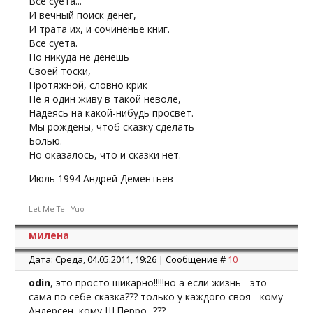
Все суета...
И вечный поиск денег,
И трата их, и сочиненье книг.
Все суета.
Но никуда не денешь
Своей тоски,
Протяжной, словно крик
Не я один живу в такой неволе,
Надеясь на какой-нибудь просвет.
Мы рождены, чтоб сказку сделать
Болью.
Но оказалось, что и сказки нет.
Июль 1994 Андрей Дементьев
Let Me Tell Yuo
милена
Дата: Среда, 04.05.2011, 19:26 | Сообщение #
10
odin
, это просто шикарно!!!!!но а если жизнь - это
сама по себе сказка??? только у каждого своя - кому
Андерсен, кому Ш.Перро...???