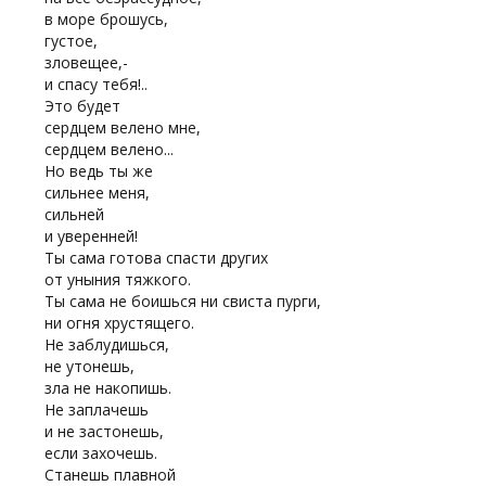
в море брошусь,
густое,
зловещее,-
и спасу тебя!..
Это будет
сердцем велено мне,
сердцем велено...
Но ведь ты же
сильнее меня,
сильней
и уверенней!
Ты сама готова спасти других
от уныния тяжкого.
Ты сама не боишься ни свиста пурги,
ни огня хрустящего.
Не заблудишься,
не утонешь,
зла не накопишь.
Не заплачешь
и не застонешь,
если захочешь.
Станешь плавной