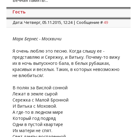
Вечная память!...
окоченевшие трупики погибших мучительной
смертью детей. Они сбрасывались в выгребные ямы,
Гость
сжигались за оградой лагеря и частично
Дата: Четверг, 05.11.2015, 12:24 | Сообщение #
49
закапывались в лесу вблизи лагеря.
Показания очевидцев раскрывают жуткую
Марк Бернес - Москвичи
действительность детского барака и истинные
причины массовой гибели несчастных детей.
Я очень люблю это песню. Когда слышу ее -
Массовую беспрерывную смертность детей
представляю и Сережку, и Витьку. Почему-то вижу
вызывали те эксперименты, для которых в роли
их в ночь выпускного бала, в белых рубашках,
лабораторных животных использовались
красивых и веселых. Таких, в которых невозможно
маленькие мученики Саласпилса.
не влюбиться/.
Немецкие врачи — детоубийцы с докторскими
В полях за Вислой сонной
дипломами больным детям делают инъекции —
Лежат в земле сырой
впрыскивают разнообразные жидкости, вводят в
Сережка с Малой Бронной
прямую кишку мочу, заставляют принимать во
И Витька с Моховой.
внутрь разные средства…
А где-то в людном мире
Который год подряд
(сборник архивных документов "Латвия под игом
Одни в пустой квартире
нацизма")
Их матери не спят.
Свет лампы воспаленной