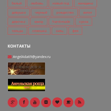
белый
любовь
новый год
женщина
девушка
черный
рождество
ангел
девочка
юмор
hand-made
кукла
тильда
сплюшка
заяц
фея
КОНТАКТЫ
AngelAda69@yandex.ru