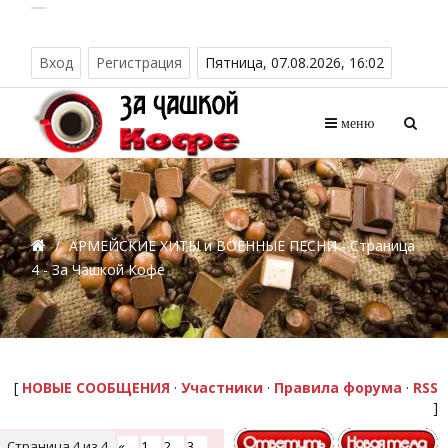
Вход
Регистрация
Пятница, 07.08.2026, 16:02
меню
/
АРМЕЙСКИЕ ХИТЫ и ВОЕННЫЕ ПЕСНИ - Страница
4 - За Чашкой Кофе
[
НОВЫЕ СООБЩЕНИЯ
·
Участники
·
Правила форума
·
RSS
]
Страница
4
из
4
«
1
2
3