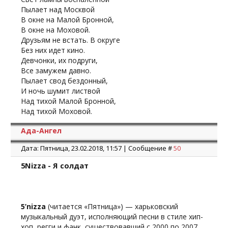
Пылает над Москвой
В окне на Малой Бронной,
В окне на Моховой.
Друзьям не встать. В округе
Без них идет кино.
Девчонки, их подруги,
Все замужем давно.
Пылает свод бездонный,
И ночь шумит листвой
Над тихой Малой Бронной,
Над тихой Моховой.
Ада-Ангел
Дата: Пятница, 23.02.2018, 11:57 | Сообщение #
50
5Nizza - Я солдат
5’nizza
(читается «Пятница») — харьковский
музыкальный дуэт, исполняющий песни в стиле хип-
хоп, регги и фанк, существовавший с 2000 по 2007