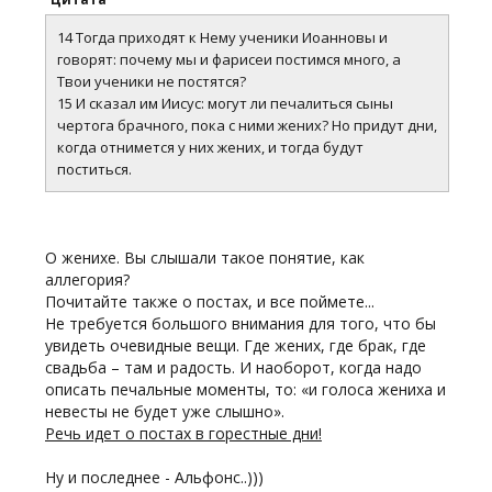
14 Тогда приходят к Нему ученики Иоанновы и
говорят: почему мы и фарисеи постимся много, а
Твои ученики не постятся?
15 И сказал им Иисус: могут ли печалиться сыны
чертога брачного, пока с ними жених? Но придут дни,
когда отнимется у них жених, и тогда будут
поститься.
О женихе. Вы слышали такое понятие, как
аллегория?
Почитайте также о постах, и все поймете...
Не требуется большого внимания для того, что бы
увидеть очевидные вещи. Где жених, где брак, где
свадьба – там и радость. И наоборот, когда надо
описать печальные моменты, то: «и голоса жениха и
невесты не будет уже слышно».
Речь идет о постах в горестные дни!
Ну и последнее - Альфонс..)))