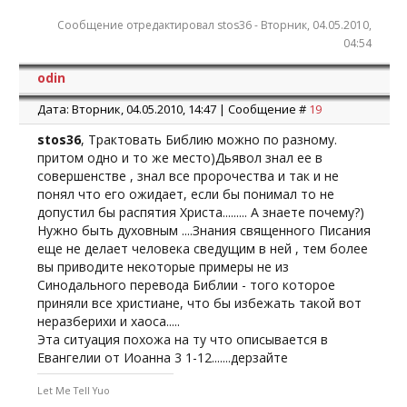
Сообщение отредактировал
stos36
-
Вторник, 04.05.2010,
04:54
odin
Дата: Вторник, 04.05.2010, 14:47 | Сообщение #
19
stos36
, Трактовать Библию можно по разному.
притом одно и то же место)Дьявол знал ее в
совершенстве , знал все пророчества и так и не
понял что его ожидает, если бы понимал то не
допустил бы распятия Христа......... А знаете почему?)
Нужно быть духовным ....Знания священного Писания
еще не делает человека сведущим в ней , тем более
вы приводите некоторые примеры не из
Синодального перевода Библии - того которое
приняли все христиане, что бы избежать такой вот
неразберихи и хаоса.....
Эта ситуация похожа на ту что описывается в
Евангелии от Иоанна 3 1-12.......дерзайте
Let Me Tell Yuo