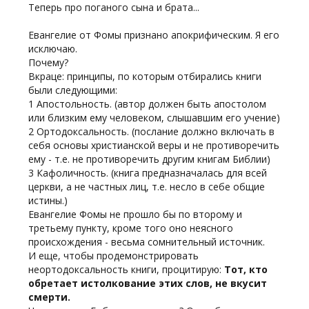
Теперь про поганого сына и брата...
Евангелие от Фомы признано апокрифическим. Я его
исключаю.
Почему?
Вкраце: принципы, по которым отбирались книги
были следующими:
1 Апостольность. (автор должен быть апостолом
или близким ему человеком, слышавшим его учение)
2 Ортодоксальность. (послание должно включать в
себя основы христианской веры и не противоречить
ему - т.е. не противоречить другим книгам Библии)
3 Кафоличность. (книга предназначалась для всей
церкви, а не частных лиц, т.е. несло в себе общие
истины.)
Евангелие Фомы не прошло бы по второму и
третьему пункту, кроме того оно неясного
происхождения - весьма сомнительный источник.
И еще, чтобы продемонстрировать
неортодоксальность книги, процитирую:
Тот, кто
обретает истолкование этих слов, не вкусит
смерти.