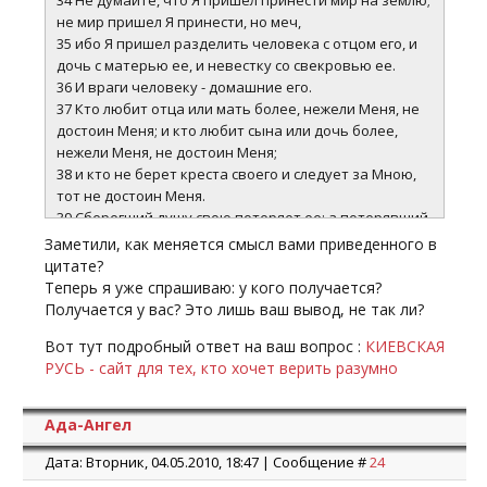
34 Не думайте, что Я пришел принести мир на землю;
не мир пришел Я принести, но меч,
35 ибо Я пришел разделить человека с отцом его, и
дочь с матерью ее, и невестку со свекровью ее.
36 И враги человеку - домашние его.
37 Кто любит отца или мать более, нежели Меня, не
достоин Меня; и кто любит сына или дочь более,
нежели Меня, не достоин Меня;
38 и кто не берет креста своего и следует за Мною,
тот не достоин Меня.
39 Сберегший душу свою потеряет ее; а потерявший
душу свою ради Меня сбережет ее.
Заметили, как меняется смысл вами приведенного в
цитате?
Теперь я уже спрашиваю: у кого получается?
Получается у вас? Это лишь ваш вывод, не так ли?
Вот тут подробный ответ на ваш вопрос :
КИЕВСКАЯ
РУСЬ - сайт для тех, кто хочет верить разумно
Ада-Ангел
Дата: Вторник, 04.05.2010, 18:47 | Сообщение #
24