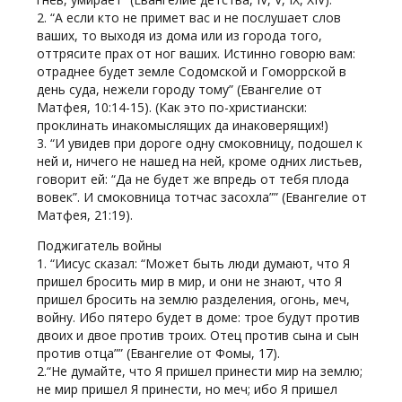
2. “А если кто не примет вас и не послушает слов
ваших, то выходя из дома или из города того,
оттрясите прах от ног ваших. Истинно говорю вам:
отраднее будет земле Содомской и Гоморрской в
день суда, нежели городу тому” (Евангелие от
Матфея, 10:14-15). (Как это по-христиански:
проклинать инакомыслящих да инаковерящих!)
3. “И увидев при дороге одну смоковницу, подошел к
ней и, ничего не нашед на ней, кроме одних листьев,
говорит ей: “Да не будет же впредь от тебя плода
вовек”. И смоковница тотчас засохла”” (Евангелие от
Матфея, 21:19).
Поджигатель войны
1. “Иисус сказал: “Может быть люди думают, что Я
пришел бросить мир в мир, и они не знают, что Я
пришел бросить на землю разделения, огонь, меч,
войну. Ибо пятеро будет в доме: трое будут против
двоих и двое против троих. Отец против сына и сын
против отца”” (Евангелие от Фомы, 17).
2.“Не думайте, что Я пришел принести мир на землю;
не мир пришел Я принести, но меч; ибо Я пришел