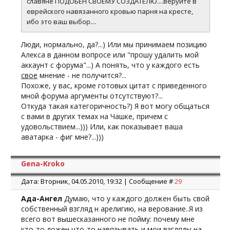
славяне ПОДОБЕН СВОЕМУ СОЗДАТЕЛЮ....веруйте в
еврейского навязанного кровью парня на кресте,
ибо это ваш выбор....
Люди, нормально, да?...) Или мы принимаем позицию
Алекса в данном вопросе или "прошу удалить мой
аккаунт с форума"...) А понять, что у каждого есть
свое
мнение - не получится?...
Похоже, у вас, кроме готовых цитат с приведенного
мной форума аргументы отсутствуют?...
Откуда такая категоричность?) Я вот могу общаться
с вами в других темах на Чашке, причем с
удовольствием...))) Или, как показывает ваша
аватарка - фиг мне?...)))
Gena-Kroko
Дата: Вторник, 04.05.2010, 19:32 | Сообщение #
29
Ада-Ангел
Думаю, что у каждого должен быть свой
собственный взгляд н арелигию, на верование..Я из
всего вот вышесказанного не пойму: почему мне
кто-то дожен что-то навязывать и мои взгляды на