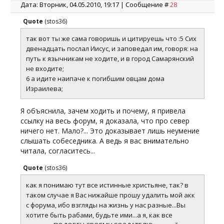
Дата: Вторник, 04.05.2010, 19:17 | Сообщение #
28
Quote
(
stos36
)
так вот ты же сама говоришь и цитируешь что :5 Сих
двенадцать послал Иисус, и заповедал им, говоря: на
путь к язычникам не ходите, и в город Самарянский
не входите;
6 а идите наипаче к погибшим овцам дома
Израилева;
Я объяснила, зачем ходить и почему, я привела
ссылку на весь форум, я доказала, что про север
ничего нет. Мало?... Это доказывает лишь неумение
слышать собеседника. А ведь я вас внимательно
читала, согласитесь...
Quote
(
stos36
)
как я понимаю тут все истинные христьяне, так? в
таком случае я Вас нижайше прошу удалить мой акк
с форума, ибо взгляды на жизнь у нас разные...Вы
хотите быть рабами, будьте ими...а я, как все