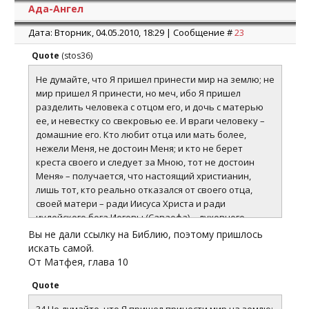
Ада-Ангел
Дата: Вторник, 04.05.2010, 18:29 | Сообщение #
23
Quote
(
stos36
)
Не думайте, что Я пришел принести мир на землю; не
мир пришел Я принести, но меч, ибо Я пришел
разделить человека с отцом его, и дочь с матерью
ее, и невестку со свекровью ее. И враги человеку –
домашние его. Кто любит отца или мать более,
нежели Меня, не достоин Меня; и кто не берет
креста своего и следует за Мною, тот не достоин
Меня» – получается, что настоящий христианин,
лишь тот, кто реально отказался от своего отца,
своей матери – ради Иисуса Христа и ради
иудейского бога Иеговы (Саваофа) – духовного
Небесного Отца Иисуса. Почему же об этом
Вы не дали ссылку на Библию, поэтому пришлось
христиане всячески замалчивают?!
искать самой.
От Матфея, глава 10
Quote