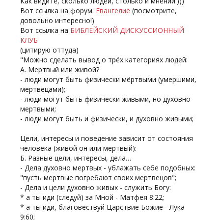
Как видите, сколько людей, столько и мнений.)))
Вот ссылка на форум:
Евангелие
(посмотрите,
довольно интересно!)
Вот ссылка на
БИБЛЕЙСКИЙ ДИСКУССИОННЫЙ
КЛУБ
(цитирую оттуда)
"Можно сделать вывод о трёх категориях людей:
А. Мертвый или живой?
- люди могут быть физически мёртвыми (умершими,
мертвецами);
- люди могут быть физически живыми, но духовно
мертвыми;
- люди могут быть и физически, и духовно живыми;
Цели, интересы и поведение зависит от состояния
человека (живой он или мертвый):
Б. Разные цели, интересы, дела…
- Дела духовно мертвых - ублажать себе подобных:
"пусть мертвые погребают своих мертвецов";
- Дела и цели духовно живых - служить Богу:
* а ты иди (следуй) за Мной - Матфея 8:22;
* а ты иди, благовествуй Царствие Божие - Лука
9:60;