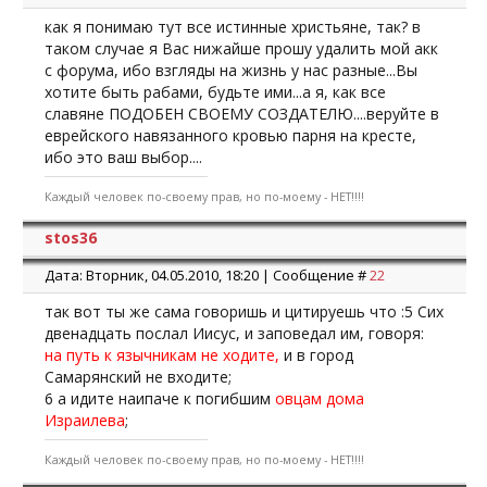
8 больных исцеляйте, прокаженных очищайте,
мертвых воскрешайте, бесов изгоняйте; даром
как я понимаю тут все истинные христьяне, так? в
получили, даром давайте.
таком случае я Вас нижайше прошу удалить мой акк
9 Не берите с собою ни золота, ни серебра, ни меди в
с форума, ибо взгляды на жизнь у нас разные...Вы
поясы свои,
хотите быть рабами, будьте ими...а я, как все
10 ни сумы на дорогу, ни двух одежд, ни обуви, ни
славяне ПОДОБЕН СВОЕМУ СОЗДАТЕЛЮ....веруйте в
посоха, ибо трудящийся достоин пропитания.
еврейского навязанного кровью парня на кресте,
ибо это ваш выбор....
Каждый человек по-своему прав, но по-моему - НЕТ!!!!
stos36
Дата: Вторник, 04.05.2010, 18:20 | Сообщение #
22
так вот ты же сама говоришь и цитируешь что :5 Сих
двенадцать послал Иисус, и заповедал им, говоря:
на путь к язычникам не ходите,
и в город
Самарянский не входите;
6 а идите наипаче к погибшим
овцам дома
Израилева
;
Каждый человек по-своему прав, но по-моему - НЕТ!!!!