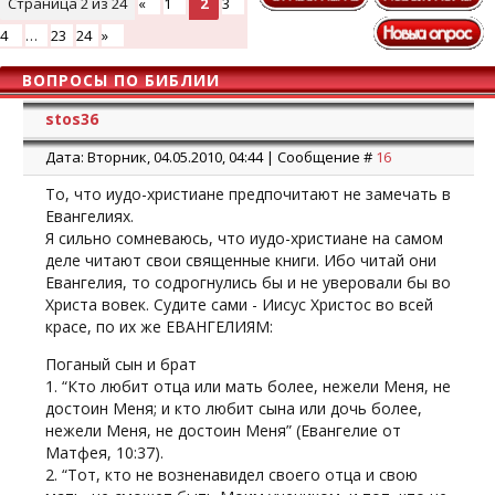
Страница
2
из
24
«
1
2
3
4
…
23
24
»
ВОПРОСЫ ПО БИБЛИИ
stos36
Дата: Вторник, 04.05.2010, 04:44 | Сообщение #
16
То, что иудо-христиане предпочитают не замечать в
Евангелиях.
Я сильно сомневаюсь, что иудо-христиане на самом
деле читают свои священные книги. Ибо читай они
Евангелия, то содрогнулись бы и не уверовали бы во
Христа вовек. Судите сами - Иисус Христос во всей
красе, по их же ЕВАНГЕЛИЯМ:
Поганый сын и брат
1. “Кто любит отца или мать более, нежели Меня, не
достоин Меня; и кто любит сына или дочь более,
нежели Меня, не достоин Меня” (Евангелие от
Матфея, 10:37).
2. “Тот, кто не возненавидел своего отца и свою