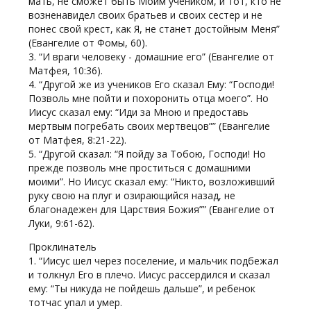
мать, не сможет быть Моим учеником, и тот, кто не
возненавидел своих братьев и своих сестер и не
понес свой крест, как Я, не станет достойным Меня”
(Евангелие от Фомы, 60).
3. “И враги человеку - домашние его” (Евангелие от
Матфея, 10:36).
4. “Другой же из учеников Его сказал Ему: “Господи!
Позволь мне пойти и похоронить отца моего”. Но
Иисус сказал ему: “Иди за Мною и предоставь
мертвым погребать своих мертвецов”” (Евангелие
от Матфея, 8:21-22).
5. “Другой сказал: “Я пойду за Тобою, Господи! Но
прежде позволь мне проститься с домашними
моими”. Но Иисус сказал ему: “Никто, возложивший
руку свою на плуг и озирающийся назад, не
благонадежен для Царствия Божия”” (Евангелие от
Луки, 9:61-62).
Проклинатель
1. “Иисус шел через поселение, и мальчик подбежал
и толкнул Его в плечо. Иисус рассердился и сказал
ему: “Ты никуда не пойдешь дальше”, и ребенок
тотчас упал и умер.