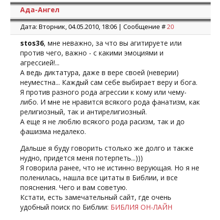
Ада-Ангел
Дата: Вторник, 04.05.2010, 18:06 | Сообщение #
20
stos36
, мне неважно, за что вы агитируете или
против чего, важно - с какими эмоциями и
агрессией!...
А ведь диктатура, даже в вере своей (неверии)
неуместна... Каждый сам себе выбирает веру и бога.
Я против разного рода агрессии к кому или чему-
либо. И мне не нравится всякого рода фанатизм, как
религиозный, так и антирелигиозный.
А еще я не люблю всякого рода расизм, так и до
фашизма недалеко.
Дальше я буду говорить столько же долго и также
нудно, придется меня потерпеть...)))
Я говорила ранее, что не истинно верующая. Но я не
поленилась, нашла все цитаты в Библии, и все
пояснения. Чего и вам советую.
Кстати, есть замечательный сайт, где очень
удобный поиск по Библии:
БИБЛИЯ ОН-ЛАЙН