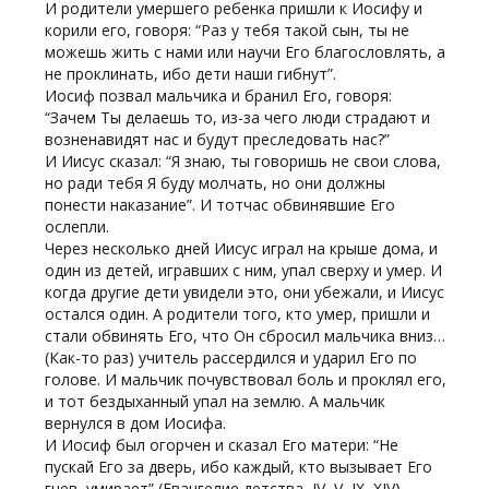
И родители умершего ребенка пришли к Иосифу и
корили его, говоря: “Раз у тебя такой сын, ты не
можешь жить с нами или научи Его благословлять, а
не проклинать, ибо дети наши гибнут”.
Иосиф позвал мальчика и бранил Его, говоря:
“Зачем Ты делаешь то, из-за чего люди страдают и
возненавидят нас и будут преследовать нас?”
И Иисус сказал: “Я знаю, ты говоришь не свои слова,
но ради тебя Я буду молчать, но они должны
понести наказание”. И тотчас обвинявшие Его
ослепли.
Через несколько дней Иисус играл на крыше дома, и
один из детей, игравших с ним, упал сверху и умер. И
когда другие дети увидели это, они убежали, и Иисус
остался один. А родители того, кто умер, пришли и
стали обвинять Его, что Он сбросил мальчика вниз…
(Как-то раз) учитель рассердился и ударил Его по
голове. И мальчик почувствовал боль и проклял его,
и тот бездыханный упал на землю. А мальчик
вернулся в дом Иосифа.
И Иосиф был огорчен и сказал Его матери: “Не
пускай Его за дверь, ибо каждый, кто вызывает Его
гнев, умирает” (Евангелие детства, IV, V, IХ, XIV).