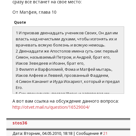
сразу все встанет на свое место:
От Матфея, глава 10
Quote
1 И призвав двенадцать учеников Своих, Он дал им
власть над нечистыми духами, чтобы изгонять их и
врачевать всякую болезнь и всякую немощь.
2 Двенадцати же Апостолов имена суть сии: первый
Симон, называемый Петром, и Андрей, брат его,
Иаков Зеведеев и Иоанн, брат его,
3 Филипп и Варфоломей, Фома и Матфей мытарь,
Иаков Алфеев и Леввей, прозванный Фаддеем,
4 Симон Кананит и Иуда Искариот, который и предал
Его.
5 Сих двенадцать послал Иисус, и заповедал им,
говоря: на путь к язычникам не ходите, и в город
А вот вам ссылка на обсуждение данного вопроса:
Самарянский не входите;
http://otvet.mail.ru/question/16529004/
6 а идите наипаче к погибшим овцам дома
Израилева;
stos36
7 ходя же, проповедуйте, что приблизилось Царство
Небесное;
Дата: Вторник, 04.05.2010, 18:18 | Сообщение #
21