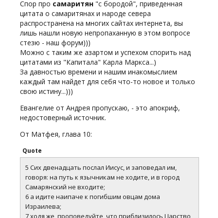
Спор про
самаритян
"с бородой", приведенная
цитата о самаритянах и народе севера
распространена на многих сайтах интернета, вы
лишь нашли новую непропаханную в этом вопросе
стезю - наш форум)))
Можно с таким же азартом и успехом спорить над
цитатами из "Капитала" Карла Маркса...)
За давностью времени и нашим инакомыслием
каждый там найдет для себя что-то новое и только
свою истину...)))
Евангелие от Андрея пропускаю, - это апокриф,
недостоверный источник.
От Матфея, глава 10:
Quote
5 Сих двенадцать послал Иисус, и заповедал им,
говоря: на путь к язычникам не ходите, и в город
Самарянский не входите;
6 а идите наипаче к погибшим овцам дома
Израилева;
7 ходя же, проповедуйте, что приблизилось Царство