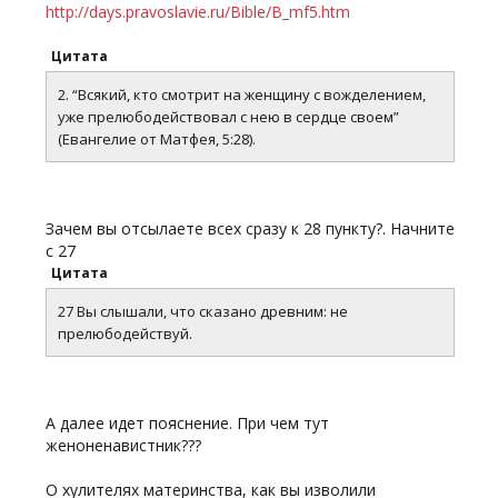
http://days.pravoslavie.ru/Bible/B_mf5.htm
Цитата
2. “Всякий, кто смотрит на женщину с вожделением,
уже прелюбодействовал с нею в сердце своем”
(Евангелие от Матфея, 5:28).
Зачем вы отсылаете всех сразу к 28 пункту?. Начните
с 27
Цитата
27 Вы слышали, что сказано древним: не
прелюбодействуй.
А далее идет пояснение. При чем тут
женоненавистник???
О хулителях материнства, как вы изволили