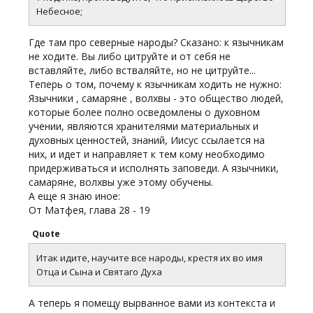
Небесное;
Где там про северные народы? Сказано: к язычникам
не ходите. Вы либо цитруйте и от себя не
вставляйте, либо встваляйте, но не цитруйте...
Теперь о том, почему к язычникам ходить не нужно:
Язычники , самаряне , волхвы - это общество людей,
которые более полно осведомлены о духовном
учении, являются хранителями материальных и
духовных ценностей, знаний, Иисус ссылается на
них, и идет и направляет к тем кому необходимо
придерживаться и исполнять заповеди. А язычники,
самаряне, волхвы уже этому обучены.
А еще я знаю иное:
От Матфея, глава 28 - 19
Quote
Итак идите, научите все народы, крестя их во имя
Отца и Сына и Святаго Духа
А теперь я помещу вырванное вами из контекста и