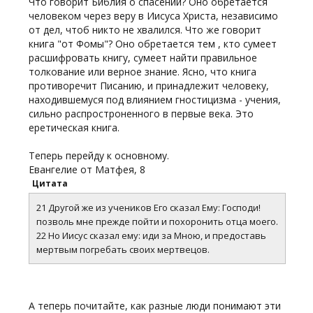
Что говорит Библия о спасении? Оно обретается
человеком через веру в Иисуса Христа, независимо
от дел, чтоб никто не хвалился. Что же говорит
книга "от Фомы"? Оно обретается тем , кто сумеет
расшифровать книгу, сумеет найти правильное
толкование или верное знание. Ясно, что книга
противоречит Писанию, и принадлежит человеку,
находившемуся под влиянием гностицизма - учения,
сильно распростроненного в первые века. Это
еретическая книга.
Теперь перейду к основному.
Евангелие от Матфея, 8
Цитата
21 Другой же из учеников Его сказал Ему: Господи!
позволь мне прежде пойти и похоронить отца моего.
22 Но Иисус сказал ему: иди за Мною, и предоставь
мертвым погребать своих мертвецов.
А теперь почитайте, как разные люди понимают эти