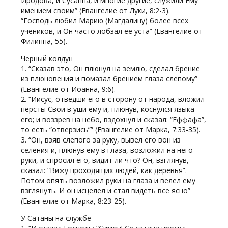
Иродова, и Сусанна, и многие другие, служили Ему
имением своим” (Евангелие от Луки, 8:2-3).
“Господь любил Марию (Магдалину) более всех
учеников, и Он часто лобзал ее уста” (Евангелие от
Филиппа, 55).
Черный колдун
1. “Сказав это, Он плюнул на землю, сделал брение
из плюновения и помазал брением глаза слепому”
(Евангелие от Иоанна, 9:6).
2. “Иисус, отведши его в сторону от народа, вложил
персты Свои в уши ему и, плюнув, коснулся языка
его; и воззрев на небо, вздохнул и сказал: “Еффафа”,
то есть “отверзись”” (Евангелие от Марка, 7:33-35).
3. “Он, взяв слепого за руку, вывел его вон из
селения и, плюнув ему в глаза, возложил на него
руки, и спросил его, видит ли что? Он, взглянув,
сказал: “Вижу проходящих людей, как деревья”.
Потом опять возложил руки на глаза и велел ему
взглянуть. И он исцелел и стал видеть все ясно”
(Евангелие от Марка, 8:23-25).
У Сатаны на службе