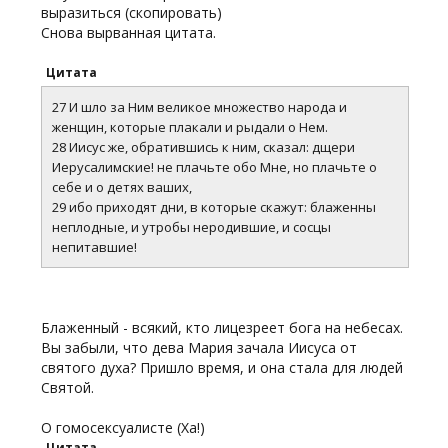
выразиться (скопировать)
Снова вырванная цитата.
Цитата
27 И шло за Ним великое множество народа и
женщин, которые плакали и рыдали о Нем.
28 Иисус же, обратившись к ним, сказал: дщери
Иерусалимские! не плачьте обо Мне, но плачьте о
себе и о детях ваших,
29 ибо приходят дни, в которые скажут: блаженны
неплодные, и утробы неродившие, и сосцы
непитавшие!
Блаженный - всякий, кто лицезреет бога на небесах.
Вы забыли, что дева Мария зачала Иисуса от
святого духа? Пришло время, и она стала для людей
Святой.
О гомосексуалисте (Ха!)
Цитата