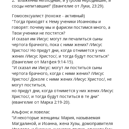
2. “Блаженны неплодные, и утробы неродившие, и
сосцы непитавшие!” (Евангелие от Луки, 23:29).
Гомосексуалист (похоже - активный)
"Тогда приходят к Нему ученики Иоанновы и
говорят: почему мы и фарисеи постимся много, а
Твои ученики не постятся?
И сказал им Иисус: могут ли печалиться сыны
чертога брачного, пока с ними жених? /Иисус
Христос/ Но придут дни, когда отнимется у них
жених /Иисус Христос/, и тогда будут поститься"
(Евангелие от Матфея 9:14-15).
"И сказал им Иисус: могут ли поститься сыны
чертога брачного, когда с ними жених? /Иисус
Христос/ Доколе с ними жених /Иисус Христос/, не
могут поститься,
но придут дни, когда отнимется у них жених /Иисус
Христос/, и тогда будут поститься в те дни"
(евангелие от Марка 2:19-20).
Альфонс и ловелас
“И некоторые женщины: Мария, называемая
Магдалиной, и Иоанна, жена Хузы, домоправителя