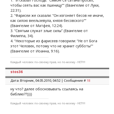
1. “И сказал Господь: “Симон! Се сатана просил,
чтобы сеять вас как пшеницу”” (Евангелие от Луки,
22:31).
2. “Фарисеи же сказали: “Он изгоняет бесов не иначе,
как силою веельзевула, князя бесовского””
(Евангелие от Матфея, 12:24).
3. “Святым служат злые силы” (Евангелие от
Филиппа, 34).
4. “Некоторые из фарисеев говорили: “Не от Бога
этот Человек, потому что не хранит субботы””
(Евангелие от Иоанна, 9:16).
Каждый человек по-своему прав, но по-моему - НЕТ!!!!
stos36
Дата: Вторник, 04.05.2010, 04:52 | Сообщение #
18
ну что? далее обосновывать ссылаясь на
библию??))))
Каждый человек по-своему прав, но по-моему - НЕТ!!!!