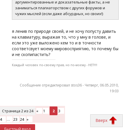
аргументированные и доказательные факты, а не
заниматься плагиаторством с других форумов и
чужих мыслей (если даже абсурдных, но своих!)
я ленив по природе своей, и не хочу попусту давить
на клавиатуру, выражая то, что у мну в голове, и
если это уже выложено кем то и в точности
соответсвует моему мировосприятию, то почему бы
и не скопипастить?
Каждый человек по-своему прав, но по-моему - НЕТ!!!!
Сообщение отредактировал
stos36
-
Четверг, 06.05.2010,
19:03
Страница
2
из
24
«
1
2
3
4
…
23
24
»
Вверх