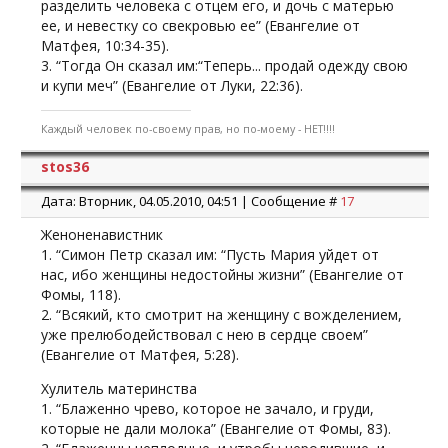
разделить человека с отцем его, и дочь с матерью
ее, и невестку со свекровью ее” (Евангелие от
Матфея, 10:34-35).
3. “Тогда Он сказал им:“Теперь... продай одежду свою
и купи меч” (Евангелие от Луки, 22:36).
Каждый человек по-своему прав, но по-моему - НЕТ!!!!
stos36
Дата: Вторник, 04.05.2010, 04:51 | Сообщение #
17
Женоненавистник
1. “Симон Петр сказал им: “Пусть Мария уйдет от
нас, ибо женщины недостойны жизни” (Евангелие от
Фомы, 118).
2. “Всякий, кто смотрит на женщину с вожделением,
уже прелюбодействовал с нею в сердце своем”
(Евангелие от Матфея, 5:28).
Хулитель материнства
1. “Блаженно чрево, которое не зачало, и груди,
которые не дали молока” (Евангелие от Фомы, 83).