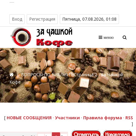
Вход
Регистрация
Пятница, 07.08.2026, 01:08
меню
/
ВОПРОСЫ ПО БИБЛИИ - Страница 2 - За Чашкой
Кофе
[
НОВЫЕ СООБЩЕНИЯ
·
Участники
·
Правила форума
·
RSS
]