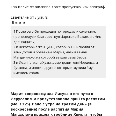
Евангелие от Филиппа тоже пропускаю, как апокриф.
Евангелие от Луки, 8:
Цитата
1 После сего Он проходил по городам и селениям,
проповедуя и благовествуя Царствие Божие, и с Ним
двенадцать,
2 и некоторые женщины, которых Он исцелил от
злых духов и болезней: Мария, называемая
Магдалиною, из которой вышли семь бесов,
3 и Иоанна, жена Хузы, домоправителя Иродова, и
Сусанна, и многие другие, которые служили Ему
имением своим.
Мария сопровождала Иисуса в его пути в
Иерусалим и присутствовала при Его распятии
(Ио. 19:25). Рано с утра на третий день (в
воскресение) после распятия Мария
Магдалина пришла к гробнице Христа, чтобы