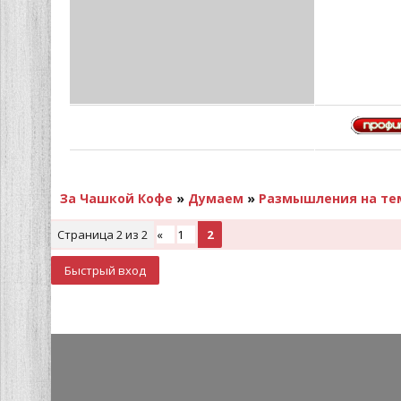
За Чашкой Кофе
»
Думаем
»
Размышления на тем
Страница
2
из
2
«
1
2