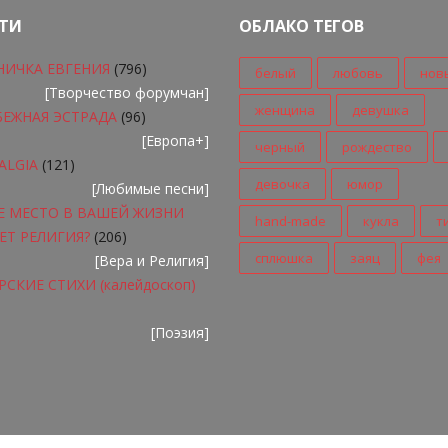
ТИ
ОБЛАКО ТЕГОВ
НИЧКА ЕВГЕНИЯ
(796)
белый
любовь
нов
[
Творчество форумчан
]
женщина
девушка
БЕЖНАЯ ЭСТРАДА
(96)
[
Европа+
]
черный
рождество
ALGIA
(121)
девочка
юмор
[
Любимые песни
]
Е МЕСТО В ВАШЕЙ ЖИЗНИ
hand-made
кукла
т
ЕТ РЕЛИГИЯ?
(206)
сплюшка
заяц
фея
[
Вера и Религия
]
СКИЕ СТИХИ (калейдоскоп)
[
Поэзия
]