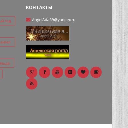
КОНТАКТЫ
AngelAda69@yandex.ru
ый год
ангел
ильда