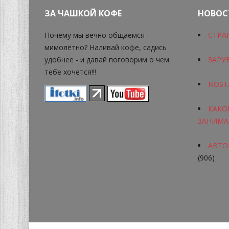
ЗА ЧАШКОЙ КОФЕ
НОВОС
Почему мы вечно общаемся
СТРА
мимолётно? Наливай кофе, садись
удобнее - и давай поговорим о чем
ЗАРУ
тебе хочется!!!
NOST
КАКО
ЗАНИМА
АВТОР
(906)