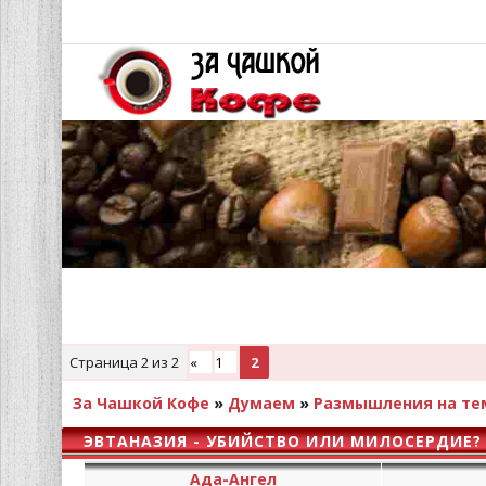
Страница
2
из
2
«
1
2
За Чашкой Кофе
»
Думаем
»
Размышления на тем
ЭВТАНАЗИЯ - УБИЙСТВО ИЛИ МИЛОСЕРДИЕ?
Ада-Ангел