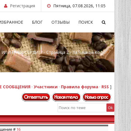
Регистрация
Пятница, 07.08.2026, 11:05
ИЗБРАННОЕ
БЛОГ
ОТЗЫВЫ
ПОИСК
ИЛИ МИЛОСЕРДИЕ? - Страница 2 - За Чашкой Кофе
Е СООБЩЕНИЯ
·
Участники
·
Правила форума
·
RSS
]
общение #
16