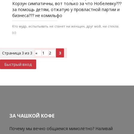
Корзун симпатичны, вот только за что Нобелевку???
за помощь детям, отжатую у провластной партии и
бизнеса??? не комильфо
Кто мудр, испытывать не станет ни женщин, друг мой, ни стекла.
(с)
Страница
3
из
3
«
1
2
3
ЗА ЧАШКОЙ КОФЕ
Почему мы вечно общаемся мимолётно? Наливай