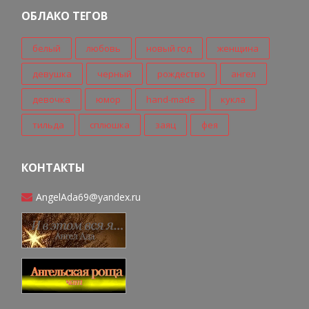
ОБЛАКО ТЕГОВ
белый
любовь
новый год
женщина
девушка
черный
рождество
ангел
девочка
юмор
hand-made
кукла
тильда
сплюшка
заяц
фея
КОНТАКТЫ
AngelAda69@yandex.ru