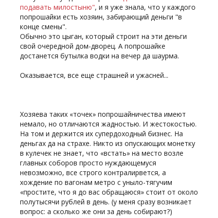
подавать милостыню"
, и я уже знала, что у каждого
попрошайки есть хозяин, забирающий деньги "в
конце смены".
Обычно это цыган, который строит на эти деньги
свой очередной дом-дворец. А попрошайке
достанется бутылка водки на вечер да шаурма.
Оказывается, все еще страшней и ужасней...
Хозяева таких «точек» попрошайничества имеют
немало, но отличаются жадностью. И жестокостью.
На том и держится их супердоходный бизнес. На
деньгах да на страхе. Никто из опускающих монетку
в кулечек не знает, что «встать» на место возле
главных соборов просто нуждающемуся
невозможно, все строго контралирвется, а
хождение по вагонам метро с уныло-тягучим
«простите, что я до вас обращаюся» стоит от около
полутысячи рублей в день. (у меня сразу возникает
вопрос: а сколько же они за день собирают?)