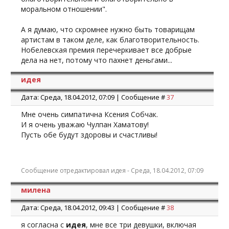
моральном отношении".
помогать детям. Невозможно было сегодня без
помощи государства построить такую уникальную
А я думаю, что скромнее нужно быть товарищам
клинику, которая уже открыта и уже помогает детям.
артистам в таком деле, как благотворительность.
Невозможно».
Нобелевская премия перечеркивает все добрые
дела на нет, потому что пахнет деньгами...
идея
Дата: Среда, 18.04.2012, 07:09 | Сообщение #
37
Мне очень симпатична Ксения Собчак.
И я очень уважаю Чулпан Хаматову!
Пусть обе будут здоровы и счастливы!
Сообщение отредактировал
идея
-
Среда, 18.04.2012, 07:09
милена
Дата: Среда, 18.04.2012, 09:43 | Сообщение #
38
я согласна с
идея
, мне все три девушки, включая