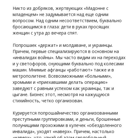
Никто из добряков, жертвующих «Мадонне с
младенцем» не задумывается над еще одним
вопросом. Над одним несоответствием, буквально
бросающимся в глаза: дети в руках просящих
женщин с утра до вечера спят.
Попрошаек «держат» и молдаване, и украинцы.
Причем, первые специализируются в основном на
«инвалидах войны». Мы часто видим их на переходах
и у светофоров, снующими буквально под колесами
машин. Мнимые афганцы «работают» также и в
метрополитене. Всевозможными «больными»,
хромыми и «приехавшими делать операцию»
заведуют с равным успехом как украинцы, так и
цыгане. Бизнес этот, несмотря на кажущуюся
стихийность, четко организован.
Курируется попрошайничество организованными
преступными группировками, и деньги, брошенные
полунищими прохожими в кулечек «обездоленного
инвалида», уходят «наверх». Причем, настолько
«наверх», что, узнай об этом сердобольный