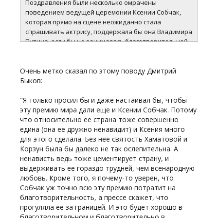
Поздравления были несколько омрачены
поведением ведущей церемонии Ксении Собчак,
которая прямо на сцене неожиданно стала
спрашивать актрису, поддержала бы она Владимира
Путина, если бы не занималась благотворительной
деятельностью. Тогда Хаматова не стала отвечать
на вопрос, заметив, что присутствует на
Очень метко сказал по этому поводу Дмитрий
«кинематографическом празднике», а зрители в
Быков:
зале освистали Собчак за ее выходку.
"Я только просил бы и даже настаивал бы, чтобы
Разразился жуткий скандал. В итоге Чулпан
эту премию мира дали еще и Ксении Собчак. Потому
Хаматова решила ответить на вопрос Собчак. В
что относительно ее страна тоже совершенно
интервью одному из информагентств она сообщила:
едина (она ее дружно ненавидит) и Ксения много
«Все слухи по поводу того, что меня пытали и
для этого сделала. Без нее святость Хаматовой и
принуждали, и прикладывали утюг к груди, это,
Корзун была бы далеко не так ослепительна. А
конечно, не соответствует действительности. Это
ненависть ведь тоже цементирует страну, и
мой выбор. Притом что я аполитичный человек».
выдерживать ее гораздо трудней, чем всенародную
любовь. Кроме того, я почему-то уверен, что
Она объяснила, что, занимаясь
Собчак уж точно всю эту премию потратит на
благотворительностью, можно столкнуться с
благотворительность, а прессе скажет, что
«огромным количеством подводных камней»,
прогуляла ее за границей. И это будет хорошо в
«которые можно обойти только в сотрудничестве с
благотворительном и благотворительно в
правящей властью, если мы хотим эффективно