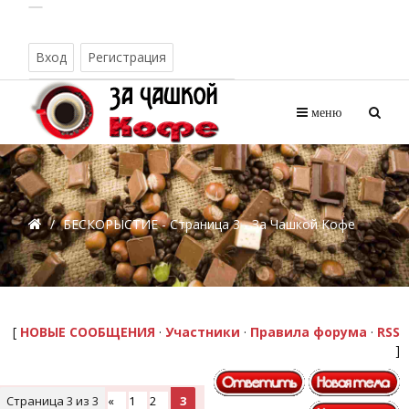
Вход
Регистрация
Понедельник, 10.08.2026, 23:39
меню
/
БЕСКОРЫСТИЕ - Страница 3 - За Чашкой Кофе
[
НОВЫЕ СООБЩЕНИЯ
·
Участники
·
Правила форума
·
RSS
]
Страница
3
из
3
«
1
2
3