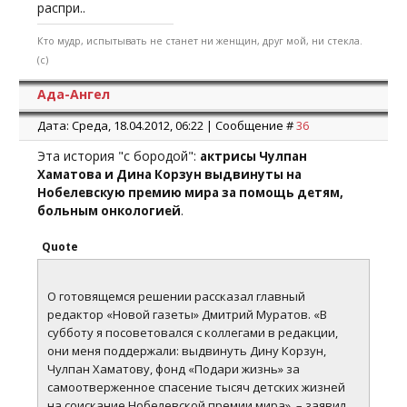
распри..
Кто мудр, испытывать не станет ни женщин, друг мой, ни стекла.
(с)
Ада-Ангел
Дата: Среда, 18.04.2012, 06:22 | Сообщение #
36
Эта история "с бородой":
актрисы Чулпан
Хаматова и Дина Корзун выдвинуты на
Нобелевскую премию мира за помощь детям,
.
больным онкологией
Quote
О готовящемся решении рассказал главный
редактор «Новой газеты» Дмитрий Муратов. «В
субботу я посоветовался с коллегами в редакции,
они меня поддержали: выдвинуть Дину Корзун,
Чулпан Хаматову, фонд «Подари жизнь» за
самоотверженное спасение тысяч детских жизней
на соискание Нобелевской премии мира», – заявил