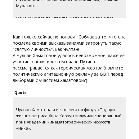
Муратов.
Однако не все так просто. Дело в том, что не все
могут выдвигать кандидатов на столь престижную
премию. Это право имеют только члены
Как только сейчас не поносят Собчак за то, что она
Нобелевского комитета, парламентов и
посмела своими высказываниями затронуть такую
правительств, Гаагского суда, лауреаты
"святую личность", как Чулпан!
Нобелевских премий мира. Кроме этого, право
А Чулпан Хаматовой удалось невозможное: даже ее
выдвижения на премию имеют также профессора
участие в политическом пиаре Путина
университетов в области политических наук,
рассматривается как героическая жертва (помните
юриспруденции, истории и философии.
политическую агитационную рекламу за ВВП перед
выборами с участием Хаматовой?)
В итоге Муратова поддержал первый и последний
президент СССР Михаил Горбачев, который, к слову,
является лауреатом Нобелевской премии мира за
Quote
1990 год. Сама Чулпан Хаматова, узнав о том, что ее
хотят выдвинуть на Нобелевскую премию, скромно
Чулпан Хаматова и ее коллега по фонду «Подари
отметила, что не ее надо благодарить за работу в
жизнь» актриса Дина Корзун получили специальный
фонде, а врачей, которые каждый день спасают
приз Академии кинематографических искусств
детские жизни, благотворителей, волонтеров и
«Ника».
многих других.