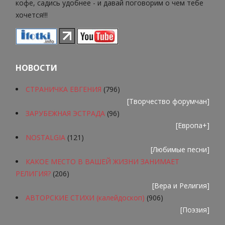
кофе, садись удобнее - и давай поговорим о чем тебе
хочется!!!
НОВОСТИ
СТРАНИЧКА ЕВГЕНИЯ
(796)
[
Творчество форумчан
]
ЗАРУБЕЖНАЯ ЭСТРАДА
(96)
[
Европа+
]
NOSTALGIA
(121)
[
Любимые песни
]
КАКОЕ МЕСТО В ВАШЕЙ ЖИЗНИ ЗАНИМАЕТ
РЕЛИГИЯ?
(206)
[
Вера и Религия
]
АВТОРСКИЕ СТИХИ (калейдоскоп)
(906)
[
Поэзия
]