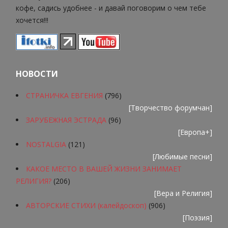
кофе, садись удобнее - и давай поговорим о чем тебе
хочется!!!
НОВОСТИ
СТРАНИЧКА ЕВГЕНИЯ
(796)
[
Творчество форумчан
]
ЗАРУБЕЖНАЯ ЭСТРАДА
(96)
[
Европа+
]
NOSTALGIA
(121)
[
Любимые песни
]
КАКОЕ МЕСТО В ВАШЕЙ ЖИЗНИ ЗАНИМАЕТ
РЕЛИГИЯ?
(206)
[
Вера и Религия
]
АВТОРСКИЕ СТИХИ (калейдоскоп)
(906)
[
Поэзия
]