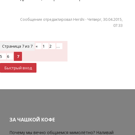
Сообщение отредактировал
Hershi
-
Четверг, 30.04.2015,
07:33
Страница
7
из
7
«
1
2
…
5
6
7
ЗА ЧАШКОЙ КОФЕ
Почему мы вечно общаемся мимолётно? Наливай