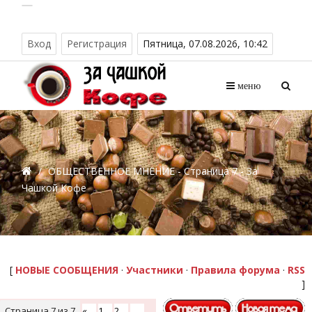
Вход
Регистрация
Пятница, 07.08.2026, 10:42
меню
/
ОБЩЕСТВЕННОЕ МНЕНИЕ - Страница 7 - За
Чашкой Кофе
[
НОВЫЕ СООБЩЕНИЯ
·
Участники
·
Правила форума
·
RSS
]
Страница
7
из
7
«
1
2
…