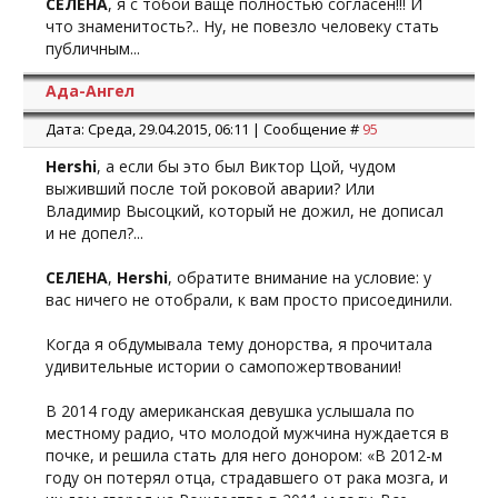
СЕЛЕНА
, я с тобой ваще полностью согласен!!! И
что знаменитость?.. Ну, не повезло человеку стать
публичным...
Ада-Ангел
Дата: Среда, 29.04.2015, 06:11 | Сообщение #
95
Hershi
, а если бы это был Виктор Цой, чудом
выживший после той роковой аварии? Или
Владимир Высоцкий, который не дожил, не дописал
и не допел?...
СЕЛЕНА
,
Hershi
, обратите внимание на условие: у
вас ничего не отобрали, к вам просто присоединили.
Когда я обдумывала тему донорства, я прочитала
удивительные истории о самопожертвовании!
В 2014 году американская девушка услышала по
местному радио, что молодой мужчина нуждается в
почке, и решила стать для него донором: «В 2012-м
году он потерял отца, страдавшего от рака мозга, и