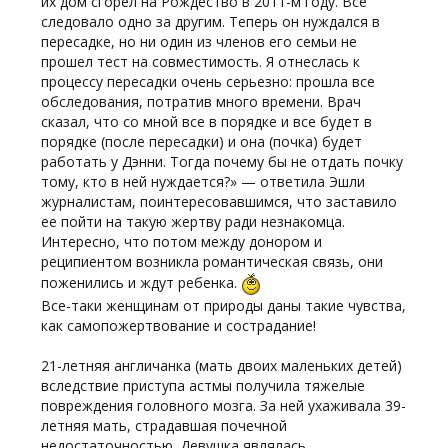
их дом сгорел на Рождество в 2011-м году. Все
следовало одно за другим. Теперь он нуждался в
пересадке, но ни один из членов его семьи не
прошел тест на совместимость. Я отнеслась к
процессу пересадки очень серьезно: прошла все
обследования, потратив много времени. Врач
сказал, что со мной все в порядке и все будет в
порядке (после пересадки) и она (почка) будет
работать у Дэнни. Тогда почему бы не отдать почку
тому, кто в ней нуждается?» — ответила Эшли
журналистам, поинтересовавшимся, что заставило
ее пойти на такую жертву ради незнакомца.
Интересно, что потом между донором и
реципиентом возникла романтическая связь, они
поженились и ждут ребенка.
Все-таки женщинам от природы даны такие чувства,
как самопожертвование и сострадание!
21-летняя англичанка (мать двоих маленьких детей)
вследствие приступа астмы получила тяжелые
повреждения головного мозга. За ней ухаживала 39-
летняя мать, страдавшая почечной
недостаточностью. Девушка являлась