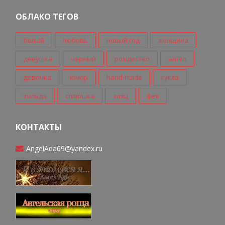
ОБЛАКО ТЕГОВ
белый
любовь
новый год
женщина
девушка
черный
рождество
ангел
девочка
юмор
hand-made
кукла
тильда
сплюшка
заяц
фея
КОНТАКТЫ
AngelAda69@yandex.ru