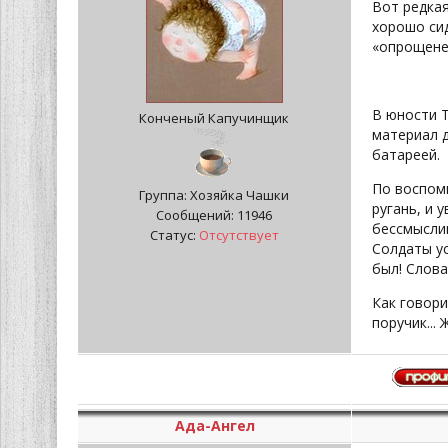
Вот редка
хорошо сид
«опрощене
В юности Т
Конченый Капучинщик
материал д
батареей.
По воспоми
Группа: Хозяйка Чашки
ругань, и 
Сообщений:
11946
бессмыслицу
Статус:
Отсутствует
Солдаты ус
был! Слова
Как говори
поручик...
Ада-Ангел