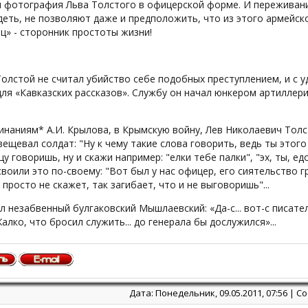
я фотография Льва Толстого в офицерской форме. И переживани
еть, не позволяют даже и предположить, что из этого армейск
ц» - сторонник простоты жизни!
олстой не считал убийство себе подобных преступлением, и с 
ля «Кавказских рассказов». Службу он начал юнкером артиллер
наниям* А.И. Крылова, в Крымскую войну, Лев Николаевич Толс
увещевал солдат: "Ну к чему такие слова говорить, ведь ты этого
 говоришь, ну и скажи например: "елки тебе палки", "эх, ты, едонде
воили это по-своему: "Вот был у нас офицер, его сиятельство г
 просто не скажет, так загибает, что и не выговоришь"...
л незабвенный булгаковский Мышлаевский: «Да-с... вот-с писат
 Жалко, что бросил служить... до генерала бы дослужился»...
Дата: Понедельник, 09.05.2011, 07:56 | 