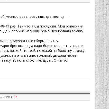
кой жизнью довелось лишь два месяца —
48-49 раз. Так что я бы послужил. Мои ровесники
не. Да и вообще излишне романтизировали армию.
ли на двухмесячные сборы в Литву.
 марш-бросок, когда надо было переплыть приток
залась вязкой, топкой, похожей на болотную жижу.
грузились в это месиво головой, дышали через
атаку, встал и стою, как дурак. Очки-то
общение #
17