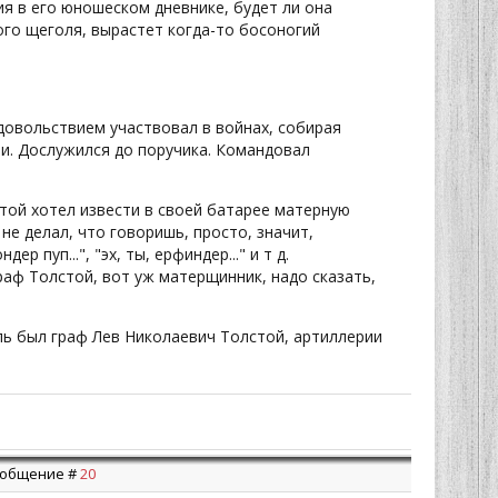
я в его юношеском дневнике, будет ли она
ого щеголя, вырастет когда-то босоногий
удовольствием участвовал в войнах, собирая
ии. Дослужился до поручика. Командовал
той хотел извести в своей батарее матерную
 не делал, что говоришь, просто, значит,
р пуп...", "эх, ты, ерфиндер..." и т д.
раф Толстой, вот уж матерщинник, надо сказать,
ель был граф Лев Николаевич Толстой, артиллерии
Сообщение #
20