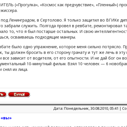
ИТЕЛЬ («Прогулка», «Космос как предчувствие», «Пленный») пров
ежиссера.
 под Ленинградом, в Сертолово. Я только защитил во ВГИКе дип
о забрали служить. Полгода провел в ревбате, ремонтировал та
ало то, что я был постарше остальных. И свою интеллигентнос
шься, осваиваешь подходящие манеры.
вбате было одно упражнение, которое меня сильно потрясло. Пр
к, ты должен бросить в его сторону гранату и тут же лечь в эт
 все зависит от водителя, от его опытности. И не дай бог он в
кументальный 10-минутный фильм. Взял 10 человек — 6 новобра
и снял их лица.
Дата: Понедельник, 30.08.2010, 05:41 | 
 «вы»