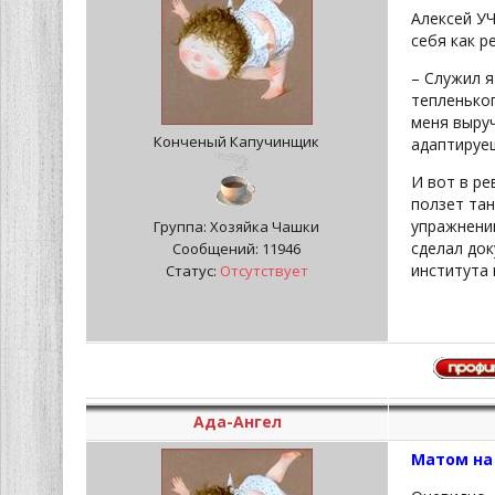
Алексей УЧ
себя как р
– Служил я
тепленьког
меня выруч
Конченый Капучинщик
адаптируе
И вот в ре
ползет тан
упражнении
Группа: Хозяйка Чашки
сделал до
Сообщений:
11946
института 
Статус:
Отсутствует
Ада-Ангел
Матом на