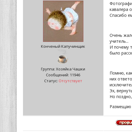
Фотографии
кавалера о
Спасибо ем
Очень жале
учитель...
Конченый Капучинщик
И почему т
было расск
Группа: Хозяйка Чашки
Помню, как
Сообщений:
11946
них ответо
Статус:
Отсутствует
исключител
Эх, вернут
Но поздно,
Размещаю 