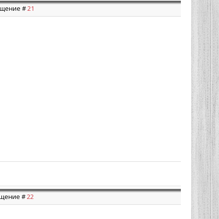
общение #
21
общение #
22