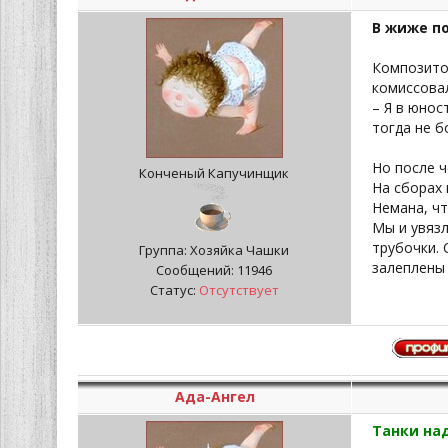
В жиже п
Композито
комиссовал
– Я в юнос
тогда не 
Но после ч
Конченый Капучинщик
На сборах
Немана, чт
Мы и увязл
трубочки. 
Группа: Хозяйка Чашки
залеплены 
Сообщений:
11946
Статус:
Отсутствует
Ада-Ангел
Танки на