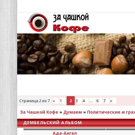
Страница
2
из
7
«
1
2
3
4
…
6
7
»
За Чашкой Кофе
»
Думаем
»
Политические и гр
ДЕМБЕЛЬСКИЙ АЛЬБОМ
Ада-Ангел