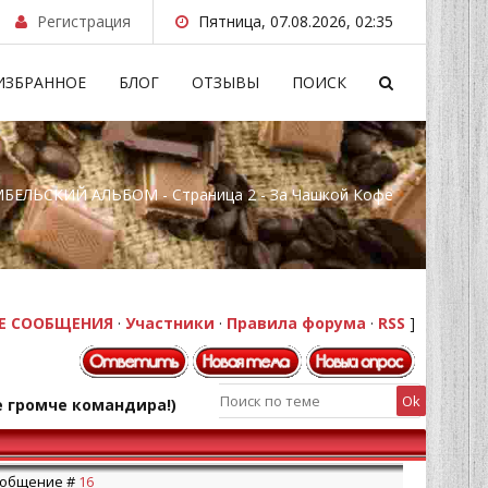
Регистрация
Пятница, 07.08.2026, 02:35
ИЗБРАННОЕ
БЛОГ
ОТЗЫВЫ
ПОИСК
БЕЛЬСКИЙ АЛЬБОМ - Страница 2 - За Чашкой Кофе
Е СООБЩЕНИЯ
·
Участники
·
Правила форума
·
RSS
]
е громче командира!)
Сообщение #
16