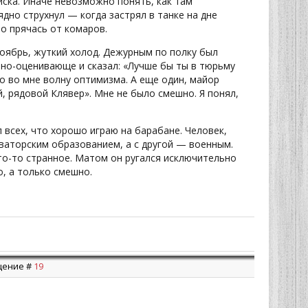
йска. Иначе невозможно понять, как там
дно струхнул — когда застрял в танке на дне
то прячась от комаров.
Ноябрь, жуткий холод. Дежурным по полку был
ьно-оценивающе и сказал: «Лучше бы ты в тюрьму
ло во мне волну оптимизма. А еще один, майор
, рядовой Клявер». Мне не было смешно. Я понял,
 всех, что хорошо играю на барабане. Человек,
ваторским образованием, а с другой — военным.
то-то странное. Матом он ругался исключительно
о, а только смешно.
бщение #
19