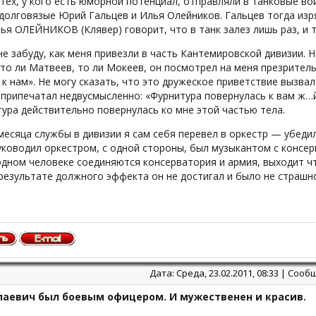
тех, у кого есть юморной потенциал, отправляли в танковые во
долговязые Юрий Гальцев и Илья Олейников. Гальцев тогда изря
ья ОЛЕЙНИКОВ (Клявер) говорит, что в танк залез лишь раз, и 
не забуду, как меня привезли в часть Кантемировской дивизии. 
то ли Матвеев, то ли Мокеев, он посмотрел на меня презрител
 к нам». Не могу сказать, что это дружеское приветствие вызва
припечатал недвусмысленно: «Фурнитура повернулась к вам ж…й
ура действительно повернулась ко мне этой частью тела.
месяца службы в дивизии я сам себя перевел в оркестр — убедил
ководил оркестром, с одной стороны, был музыкантом с консер
одном человеке соединяются консерватория и армия, выходит ч
 результате должного эффекта он не достигал и было не страшн
Дата: Среда, 23.02.2011, 08:33 | Соо
лаевич был боевым офицером. И мужественен и красив.