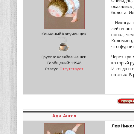
Очевидно, 
оказались 
болота. Ил
– Никогда 
лейтенант 
Конченый Капучинщик
попал, чем
Коломиец, 
что фурнит
Через три 
Группа: Хозяйка Чашки
который ру
Сообщений:
11946
И когда в 
Статус:
Отсутствует
на «вы». В
Ада-Ангел
Лев Нико