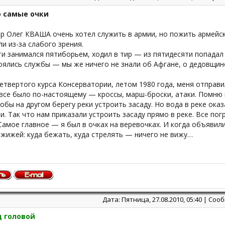
о самые очки
р Олег КВАША очень хотел служить в армии, но пожить армейс
и из-за слабого зрения.
ти занимался пятиборьем, ходил в тир — из пятидесяти попадал 
боялись службы — мы же ничего не знали об Афгане, о дедовщи
етвертого курса Консерватории, летом 1980 года, меня отправи
 все было по-настоящему — кроссы, марш-броски, атаки. Помню
обы на другом берегу реки устроить засаду. Но вода в реке ока
и. Так что нам приказали устроить засаду прямо в реке. Все по
Самое главное — я был в очках на веревочках. И когда объявили 
жижей: куда бежать, куда стрелять — ничего не вижу…
Дата: Пятница, 27.08.2010, 05:40 | Со
д головой