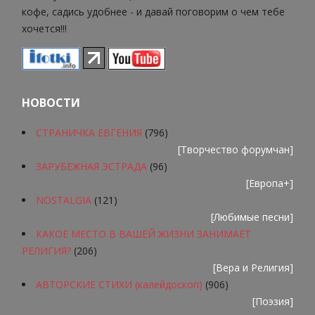
кофе, садись удобнее - и давай поговорим о чем тебе
хочется!!!
НОВОСТИ
СТРАНИЧКА ЕВГЕНИЯ
(796)
[
Творчество форумчан
]
ЗАРУБЕЖНАЯ ЭСТРАДА
(96)
[
Европа+
]
NOSTALGIA
(121)
[
Любимые песни
]
КАКОЕ МЕСТО В ВАШЕЙ ЖИЗНИ ЗАНИМАЕТ
РЕЛИГИЯ?
(206)
[
Вера и Религия
]
АВТОРСКИЕ СТИХИ (калейдоскоп)
(906)
[
Поэзия
]