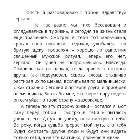
Опять я разговариваю с тобой! Здравствуй
зеркало.
Не так давно мы тихо беседовали и
оглядывались в ту жизнь, а сегодня та жизнь стала
еще трагичнее. Смотрел в тебя тот мальчишка,
трогал свои прыщики, вздыхал, улыбался, тер
бритую щеку, проверяя – хорошо ли выполнил
священный мужской ритуал. Теперь его нет,
зеркало. Он ушел не попрощавшись. Навсегда.
Помнишь, как он плакал, когда пришел с похорон
друга. Как недоумевал, сквозь слезы, стыдливо
растирая их по щекам, всхлипывая по мальчишески:
« Как странно! Сегодня я потерял друга, и приобрел
племянника!». Знать бы мне, что через пару недель
он сам уйдет в твою страну – зазеркалье.
А теперь по эту сторону жизни – остался я. Вот
сижу перед тобой - смотрю в тебя и пытаюсь
увидеть его. Да уж не увижу, пока смотрю в тебя.
Встречу, когда судьба прервет мой путь, а в тебя
будут смотреть другие люди и будут они видеть
только себя, а не эти картинки, длинною в жизнь.