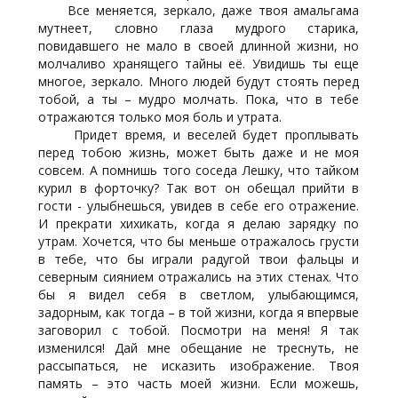
Все меняется, зеркало, даже твоя амальгама
мутнеет, словно глаза мудрого старика,
повидавшего не мало в своей длинной жизни, но
молчаливо хранящего тайны её. Увидишь ты еще
многое, зеркало. Много людей будут стоять перед
тобой, а ты – мудро молчать. Пока, что в тебе
отражаются только моя боль и утрата.
Придет время, и веселей будет проплывать
перед тобою жизнь, может быть даже и не моя
совсем. А помнишь того соседа Лешку, что тайком
курил в форточку? Так вот он обещал прийти в
гости - улыбнешься, увидев в себе его отражение.
И прекрати хихикать, когда я делаю зарядку по
утрам. Хочется, что бы меньше отражалось грусти
в тебе, что бы играли радугой твои фальцы и
северным сиянием отражались на этих стенах. Что
бы я видел себя в светлом, улыбающимся,
задорным, как тогда – в той жизни, когда я впервые
заговорил с тобой. Посмотри на меня! Я так
изменился! Дай мне обещание не треснуть, не
рассыпаться, не исказить изображение. Твоя
память – это часть моей жизни. Если можешь,