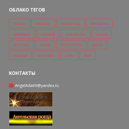
ОБЛАКО ТЕГОВ
белый
любовь
новый год
женщина
девушка
черный
рождество
ангел
девочка
юмор
hand-made
кукла
тильда
сплюшка
заяц
фея
КОНТАКТЫ
AngelAda69@yandex.ru