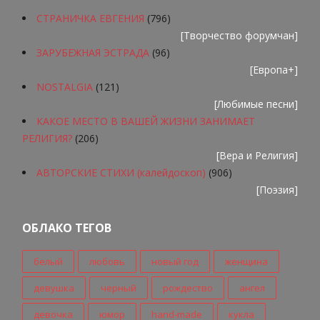
СТРАНИЧКА ЕВГЕНИЯ
(796)
[
Творчество форумчан
]
ЗАРУБЕЖНАЯ ЭСТРАДА
(96)
[
Европа+
]
NOSTALGIA
(121)
[
Любимые песни
]
КАКОЕ МЕСТО В ВАШЕЙ ЖИЗНИ ЗАНИМАЕТ
РЕЛИГИЯ?
(206)
[
Вера и Религия
]
АВТОРСКИЕ СТИХИ (калейдоскоп)
(906)
[
Поэзия
]
ОБЛАКО ТЕГОВ
белый
любовь
новый год
женщина
девушка
черный
рождество
ангел
девочка
юмор
hand-made
кукла