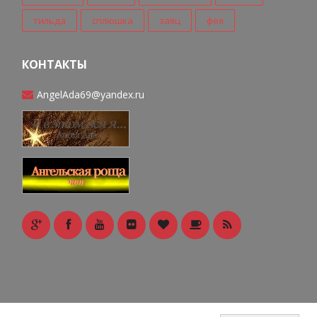
тильда
сплюшка
заяц
фея
КОНТАКТЫ
AngelAda69@yandex.ru