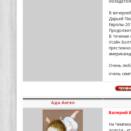
обладател
В вечерней
Дарьей Пи
Европы-201
Продолжитс
В течение 
Усэйн Болт
престижно
американцы
Очень люб
очень симп
Ада-Ангел
Валерий Б
На Чемпион
золота - е