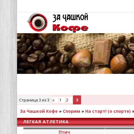
Страница
3
из
3
«
1
2
3
За Чашкой Кофе
»
Спорим
»
На старт! (о спорте)
ЛЕГКАЯ АТЛЕТИКА
Птич