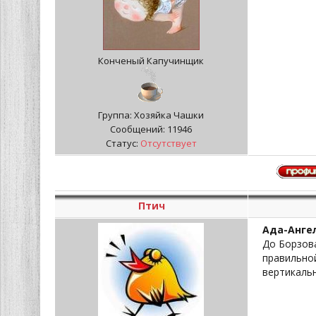
Конченый Капучинщик
Группа: Хозяйка Чашки
Сообщений:
11946
Статус:
Отсутствует
Птич
Ада-Анге
До Борзова
правильной
вертикальн