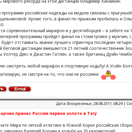
ь мирового рекорда на этой дистанции Владимир Канайкин.
 программе российские надежды на медали связаны с прыгуньей
щальниковой. Кроме того, в финал по прыжкам пробилась и Оль
0.
я соревновательный марафон и у десятиборцев – в забеге на 1
вечерней программы пройдет финал на стометровке у мужчин, г
 будет отстаивать звание лучшего спринтера последних четырех
й беговой дистанции вмешаются 21-летний соотечественник Бол
 Уолтер Дикс и Джастин Гатлин, а также британец Дуэйн Чембе
лю смотреть любой марафон и спортивную ходьбу! А Усэйн Болт
атизирую, не смотря на то, что они не россияне
Дата: Воскресенье, 28.08.2011, 08:29 | 
орчин принес России первое золото в Тэгу
ате Мира по лёгкой атлетике в Южной Корее российская сборн
го завоевал Валерий Борчин в ходьбе на 20 километров!!