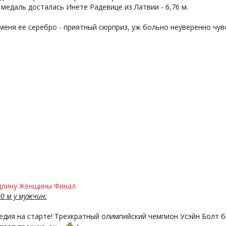
медаль досталась Инете Радевице из Латвии - 6,76 м.
меня ее серебро - приятный сюрприз, уж больно неуверенно чув
длину Женщины Финал
00 м у мужчин:
едия на старте! Трехкратный олимпийский чемпион Усэйн Болт бы