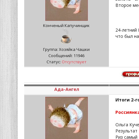
Второе мес
Конченый Капучинщик
24-летний 
что был н
Группа: Хозяйка Чашки
Сообщений:
11946
Статус:
Отсутствует
Ада-Ангел
Итоги 2-
Россиянка
Ольга Куче
Результат 
Риз самый 