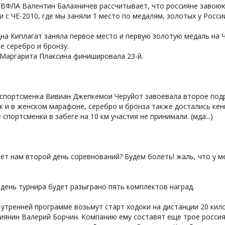
 ВФЛА Валентин Балахничев рассчитывает, что россияне завоюю
и с ЧЕ-2010, где мы заняли 1 место по медалям, золотых у Росси
дна Киплагат заняла первое место и первую золотую медаль на
е серебро и бронзу.
 Маргарита Плаксина финишировала 23-й.
спортсменка Вивиан Джепкемои Черуйот завоевала второе подря
к и в женском марафоне, серебро и бронза также достались кен
 спортсменки в забеге на 10 км участия не принимали. (мда...)
ет нам второй день соревнований? Будем болеть! жаль, что у 
.
день турнира будет разыграно пять комплектов наград.
 утренней программе возьмут старт ходоки на дистанции 20 ки
иянин Валерий Борчин. Компанию ему составят еще трое россия