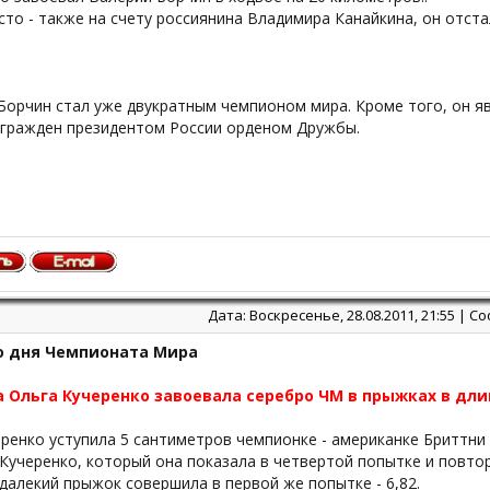
то - также на счету россиянина Владимира Канайкина, он отста
Борчин стал уже двукратным чемпионом мира. Кроме того, он я
агражден президентом России орденом Дружбы.
Дата: Воскресенье, 28.08.2011, 21:55 | 
го дня Чемпионата Мира
 Ольга Кучеренко завоевала серебро ЧМ в прыжках в дли
ренко уступила 5 сантиметров чемпионке - американке Бриттни 
Кучеренко, который она показала в четвертой попытке и повтори
далекий прыжок совершила в первой же попытке - 6,82.