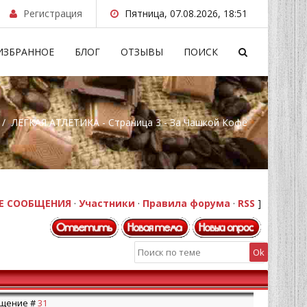
Регистрация
Пятница, 07.08.2026, 18:51
ИЗБРАННОЕ
БЛОГ
ОТЗЫВЫ
ПОИСК
/
ЛЕГКАЯ АТЛЕТИКА - Страница 3 - За Чашкой Кофе
Е СООБЩЕНИЯ
·
Участники
·
Правила форума
·
RSS
]
общение #
31