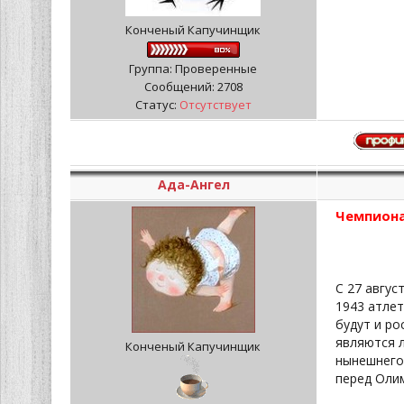
Конченый Капучинщик
Группа: Проверенные
Сообщений:
2708
Статус:
Отсутствует
Ада-Ангел
Чемпионат
С 27 авгус
1943 атлет
будут и ро
являются л
Конченый Капучинщик
нынешнего 
перед Оли