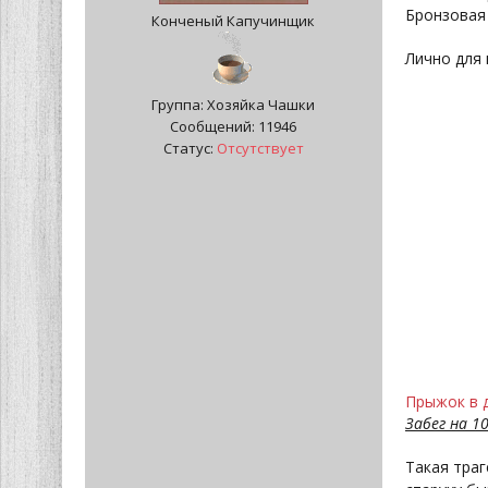
Бронзовая 
Конченый Капучинщик
Лично для 
Группа: Хозяйка Чашки
Сообщений:
11946
Статус:
Отсутствует
Прыжок в 
Забег на 1
Такая траг