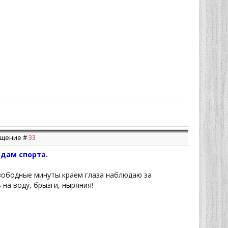
общение #
33
идам спорта.
свободные минуты краем глаза наблюдаю за
на воду, брызги, ныряния!