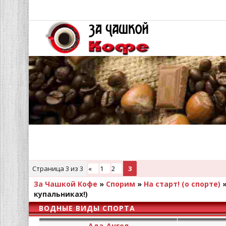
Страница
3
из
3
«
1
2
3
За Чашкой Кофе
»
Спорим
»
На старт! (о спорте)
купальниках!)
ВОДНЫЕ ВИДЫ СПОРТА
Ада-Ангел