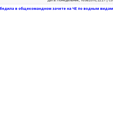
Дата: Понедельник, 16.08.2010, 22:21 | 
обедила в общекомандном зачете на ЧЕ по водным видам