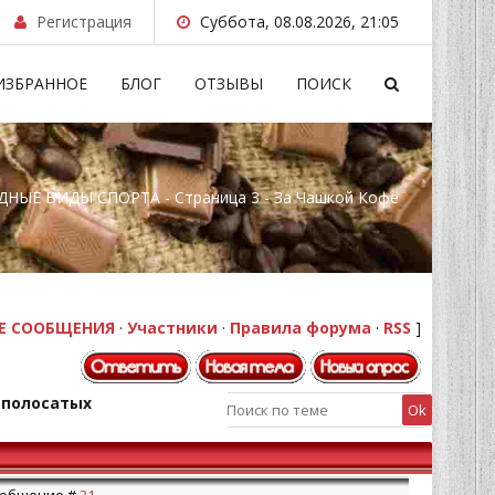
Регистрация
Суббота, 08.08.2026, 21:05
ИЗБРАННОЕ
БЛОГ
ОТЗЫВЫ
ПОИСК
НЫЕ ВИДЫ СПОРТА - Страница 3 - За Чашкой Кофе
Е СООБЩЕНИЯ
·
Участники
·
Правила форума
·
RSS
]
в полосатых