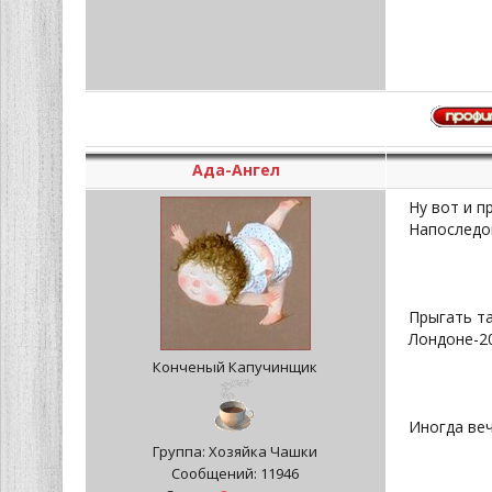
Ада-Ангел
Ну вот и пр
Напоследо
Прыгать та
Лондоне-20
Конченый Капучинщик
Иногда ве
Группа: Хозяйка Чашки
Сообщений:
11946