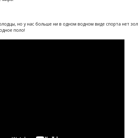
лодцы, но у нас больше ни в одном водном виде спорта нет золо
одное поло!