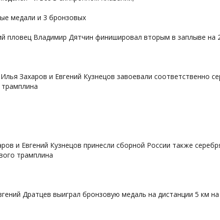
ные медали и 3 бронзовых
кий пловец Владимир Дятчин финишировал вторым в заплыве на 
 Илья Захаров и Евгений Кузнецов завоевали соответственно се
 трамплина
аров и Евгений Кузнецов принесли сборной России также сереб
вого трамплина
вгений Дратцев выиграл бронзовую медаль на дистанции 5 км н