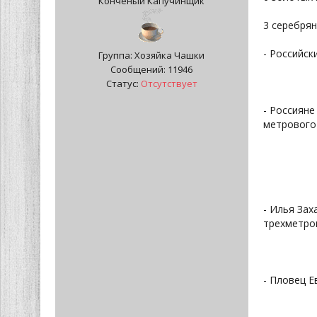
Конченый Капучинщик
3 серебря
- Российс
Группа: Хозяйка Чашки
Сообщений:
11946
Статус:
Отсутствует
- Россияне
метрового
- Илья Зах
трехметро
- Пловец Е