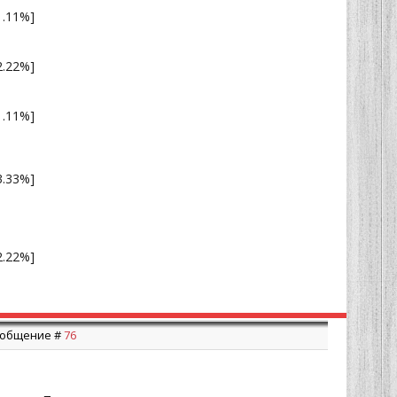
1.11%]
2.22%]
1.11%]
3.33%]
2.22%]
Сообщение #
76