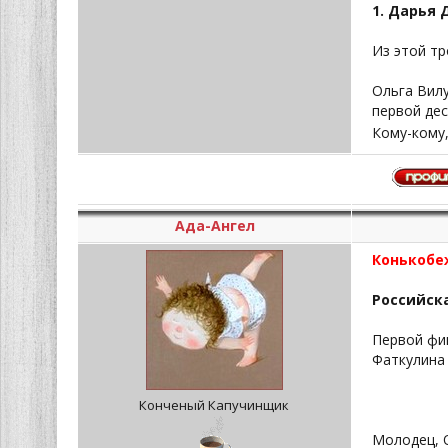
1. Дарья 
Из этой тр
Ольга Вилу
первой дес
Кому-кому
Ада-Ангел
Конькобе
Российск
Первой фин
Фаткулина
Конченый Капучинщик
Молодец, 