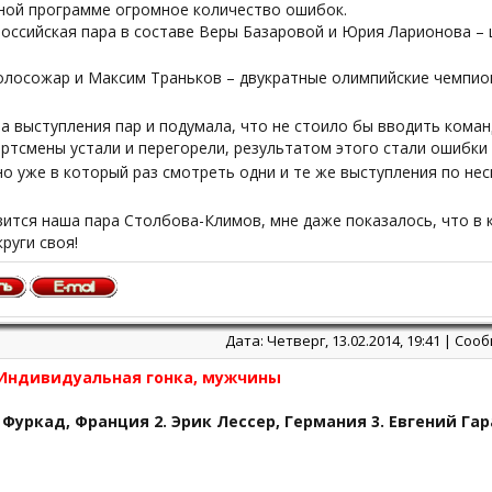
ной программе огромное количество ошибок.
оссийская пара в составе Веры Базаровой и Юрия Ларионова – ш
олосожар и Максим Траньков – двукратные олимпийские чемпи
 выступления пар и подумала, что не стоило бы вводить коман
ртсмены устали и перегорели, результатом этого стали ошибки 
о уже в который раз смотреть одни и те же выступления по неск
ится наша пара Столбова-Климов, мне даже показалось, что в к
круги своя!
Дата: Четверг, 13.02.2014, 19:41 | Со
 Индивидуальная гонка, мужчины
 Фуркад, Франция 2. Эрик Лессер, Германия 3. Евгений Га