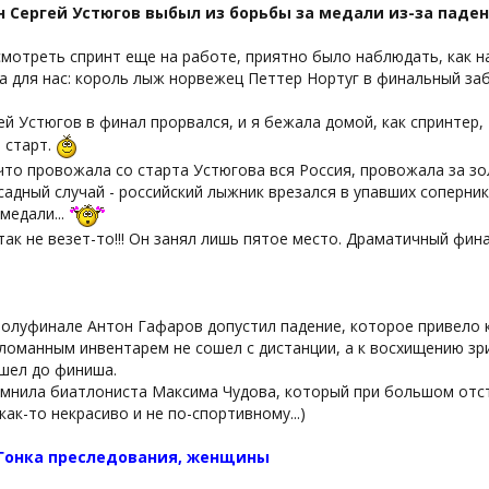
н Сергей Устюгов выбыл из борьбы за медали из-за паде
смотреть спринт еще на работе, приятно было наблюдать, как 
а для нас: король лыж норвежец Петтер Нортуг в финальный заб
ей Устюгов в финал прорвался, и я бежала домой, как спринтер,
 старт.
что провожала со старта Устюгова вся Россия, провожала за зол
садный случай - российский лыжник врезался в упавших соперник
медали...
так не везет-то!!! Он занял лишь пятое место. Драматичный фина
полуфинале Антон Гафаров допустил падение, которое привело 
ломанным инвентарем не сошел с дистанции, а к восхищению зри
шел до финиша.
омнила биатлониста Максима Чудова, который при большом отст
как-то некрасиво и не по-спортивному...)
 Гонка преследования, женщины