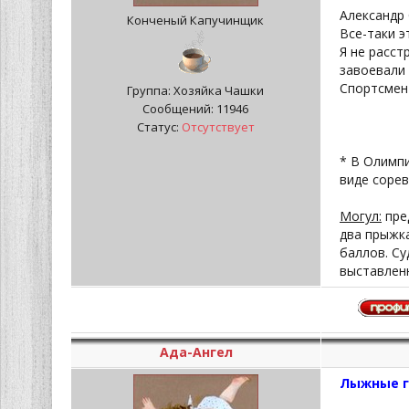
Александр 
Конченый Капучинщик
Все-таки э
Я не расст
завоевали 
Спортсмен
Группа: Хозяйка Чашки
Сообщений:
11946
Статус:
Отсутствует
* В Олимпи
виде сорев
Могул:
пре
два прыжк
баллов. Су
выставленн
Ада-Ангел
Лыжные г