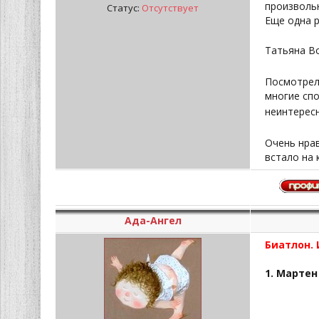
произволь
Статус:
Отсутствует
Еще одна р
Татьяна В
Посмотрела
многие спо
неинтересн
Очень нрав
встало на 
Ада-Ангел
Биатлон.
1. Мартен