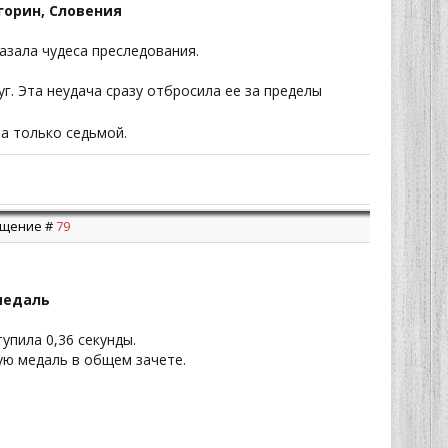
егорин, Словения
азала чудеса преследования.
г. Эта неудача сразу отбросила ее за пределы
а только седьмой.
общение #
79
медаль
упила 0,36 секунды.
ую медаль в общем зачете.