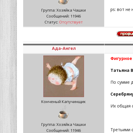
рs: вот не
Группа: Хозяйка Чашки
Сообщений:
11946
Статус:
Отсутствует
Ада-Ангел
Фигурное
Татьяна 
По сумме д
Серебрян
Конченый Капучинщик
Их общая с
Группа: Хозяйка Чашки
Третьими 
Сообщений:
11946