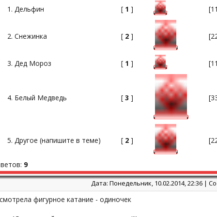
1. Дельфин
[
1
]
[1
2. Снежинка
[
2
]
[2
3. Дед Мороз
[
1
]
[1
4. Белый Медведь
[
3
]
[3
5. Другое (напишите в теме)
[
2
]
[2
тветов:
9
Дата: Понедельник, 10.02.2014, 22:36 | 
смотрела фигурное катание - одиночек