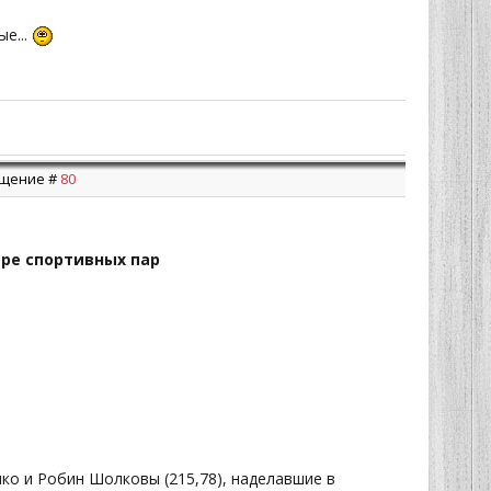
ые...
общение #
80
ре спортивных пар
ко и Робин Шолковы (215,78), наделавшие в