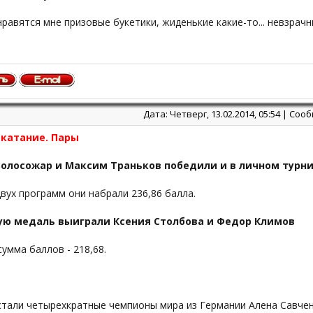
 нравятся мне призовые букетики, жиденькие какие-то... невзрачн
Дата: Четверг, 13.02.2014, 05:54 | Со
 катание. Пары
Волосожар и Максим Траньков победили и в личном турни
вух программ они набрали 236,86 балла.
ую медаль выиграли Ксения Столбова и Федор Климов
умма баллов - 218,68.
стали четырехкратные чемпионы мира из Германии Алена Савчен