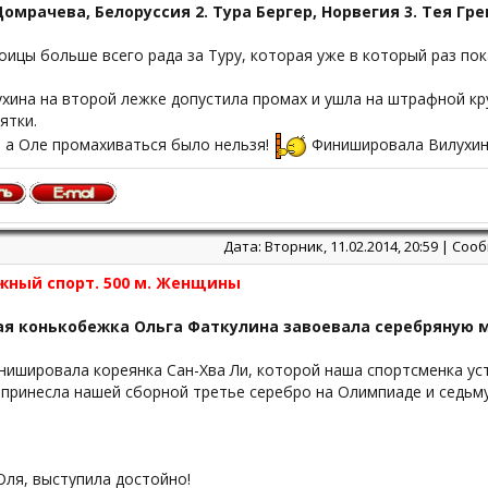
Домрачева, Белоруссия 2. Тура Бергер, Норвегия 3. Тея Гр
оицы больше всего рада за Туру, которая уже в который раз пок
хина на второй лежке допустила промах и ушла на штрафной кру
ятки.
, а Оле промахиваться было нельзя!
Финишировала Вилухин
Дата: Вторник, 11.02.2014, 20:59 | Со
жный спорт. 500 м. Женщины
ая конькобежка Ольга Фаткулина завоевала серебряную 
ишировала кореянка Сан-Хва Ли, которой наша спортсменка уст
 принесла нашей сборной третье серебро на Олимпиаде и седьм
Оля, выступила достойно!