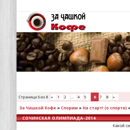
Страница
6
из
8
«
1
2
…
4
5
6
7
8
»
За Чашкой Кофе
»
Спорим
»
На старт! (о спорте)
СОЧИНСКАЯ ОЛИМПИАДА-2014
Какой с