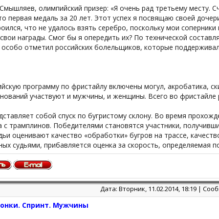
Смышляев, олимпийский призер: «Я очень рад третьему месту. Сч
то первая медаль за 20 лет. Этот успех я посвящаю своей дочер
роился, что не удалось взять серебро, поскольку мои соперники
свои награды. Смог бы я опередить их? По технической состав
 особо отметил российских болельщиков, которые поддерживали
йскую программу по фристайлу включены могул, акробатика, ски
нований участвуют и мужчины, и женщины. Всего во фристайле 
дставляет собой спуск по бугристому склону. Во время прохож
а с трамплинов. Победителями становятся участники, получивш
дьи оценивают качество «обработки» бугров на трассе, качеств
ых судьями, прибавляется оценка за скорость, определяемая п
Дата: Вторник, 11.02.2014, 18:19 | Со
онки. Спринт. Мужчины