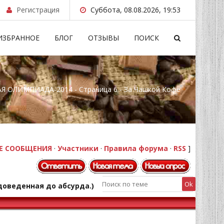
Регистрация
Суббота, 08.08.2026, 19:53
ИЗБРАННОЕ
БЛОГ
ОТЗЫВЫ
ПОИСК
 ОЛИМПИАДА-2014 - Страница 6 - За Чашкой Кофе
Е СООБЩЕНИЯ
·
Участники
·
Правила форума
·
RSS
]
 доведенная до абсурда.)