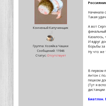
Россияни
Начинала 
Такая удач
А вот Серг
Конченый Капучинщик
финальный
Казалось, 
И вдруг до
Группа: Хозяйка Чашки
борьбы за 
Сообщений:
11946
Ну что же 
Статус:
Отсутствует
В первом 
Антон с по
пешком до
(Тут я всп
дистанции 
Биатлон.