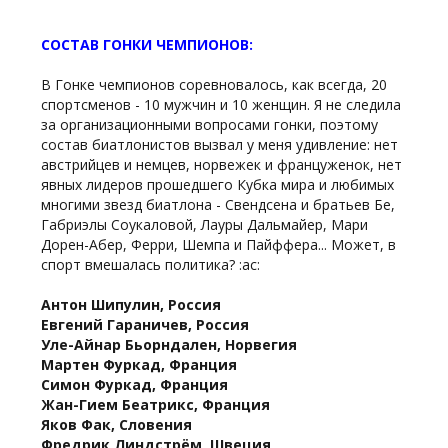
СОСТАВ ГОНКИ ЧЕМПИОНОВ:
В Гонке чемпионов соревновалось, как всегда, 20
спортсменов - 10 мужчин и 10 женщин. Я не следила
за организационными вопросами гонки, поэтому
состав биатлонистов вызвал у меня удивление: нет
австрийцев и немцев, норвежек и француженок, нет
явных лидеров прошедшего Кубка мира и любимых
многими звезд биатлона - Свендсена и братьев Бе,
Габриэлы Соукаловой, Лауры Дальмайер, Мари
Дорен-Абер, Ферри, Шемпа и Пайффера... Может, в
спорт вмешалась политика? :ac:
Антон Шипулин, Россия
Евгений Гараничев, Россия
Уле-Айнар Бьорндален, Норвегия
Мартен Фуркад, Франция
Симон Фуркад, Франция
Жан-Гием Беатрикс, Франция
Яков Фак, Словения
Фредрик Линдстрём, Швеция