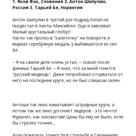
1. Яков Фак, Словения 2. Антон Шипулин,
Россия 3. Тарьей Бе, Норвегия
Антон Шипулин в третий раз подряд попал на
пьедестал в Ханты-Мансийске. Еще и завоевал
Малый хрустальный глобус!
Нагло так пролез в "калиточку" на повороте и
вырвал серебряную медаль у выбившегося из сил
Бё.
– Я на самом деле очень устал, – сказал после
финиша Тарьей Бе. – Я знал, что за мной гонится
"русский медведь". Даже попробовал оторваться от
него на последнем круге, но он был слишком силен.
Антоша так лихо наматывает штрафные круги, а
потом так же лихо догоняет лидеров - это нечто!
Фурычит, как локомотив! Цены бы ему не было, если
бы стрелял точнее...
Хочу пожелать точности в стрельбе и Гараничеву,