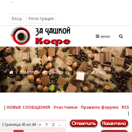
Вход
Регистрация
Понедельник, 10.08.2026, 06:30
меню
/
БИАТЛОН - Страница 45 - За Чашкой Кофе
[
НОВЫЕ СООБЩЕНИЯ
·
Участники
·
Правила форума
·
RSS
]
Страница
45
из
49
«
1
2
…