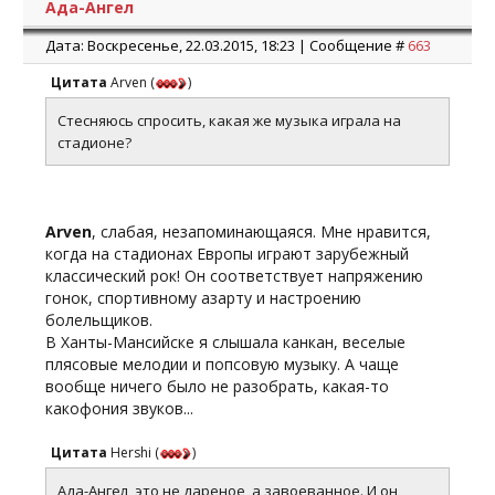
Ада-Ангел
Дата: Воскресенье, 22.03.2015, 18:23 | Сообщение #
663
Цитата
Arven
(
)
Стесняюсь спросить, какая же музыка играла на
стадионе?
Arven
, слабая, незапоминающаяся. Мне нравится,
когда на стадионах Европы играют зарубежный
классический рок! Он соответствует напряжению
гонок, спортивному азарту и настроению
болельщиков.
В Ханты-Мансийске я слышала канкан, веселые
плясовые мелодии и попсовую музыку. А чаще
вообще ничего было не разобрать, какая-то
какофония звуков...
Цитата
Hershi
(
)
Ада-Ангел, это не дареное, а завоеванное. И он