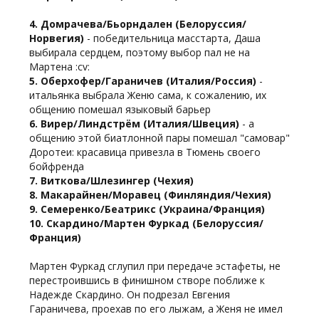
4. Домрачева/Бьорндален (Белоруссия/
Норвегия)
- победительница масстарта, Даша
выбирала сердцем, поэтому выбор пал не на
Мартена :cv:
5. Оберхофер/Гараничев (Италия/Россия)
-
итальянка выбрала Женю сама, к сожалению, их
общению помешал языковый барьер
6. Вирер/Линдстрём (Италия/Швеция)
- а
общению этой биатлонной пары помешал "самовар"
Доротеи: красавица привезла в Тюмень своего
бойфренда
7. Виткова/Шлезингер (Чехия)
8. Макарайнен/Моравец (Финляндия/Чехия)
9. Семеренко/Беатрикс (Украина/Франция)
10. Скардино/Мартен Фуркад (Белоруссия/
Франция)
Мартен Фуркад сглупил при передаче эстафеты, не
перестроившись в финишном створе поближе к
Надежде Скардино. Он подрезал Евгения
Гараничева, проехав по его лыжам, а Женя не имел