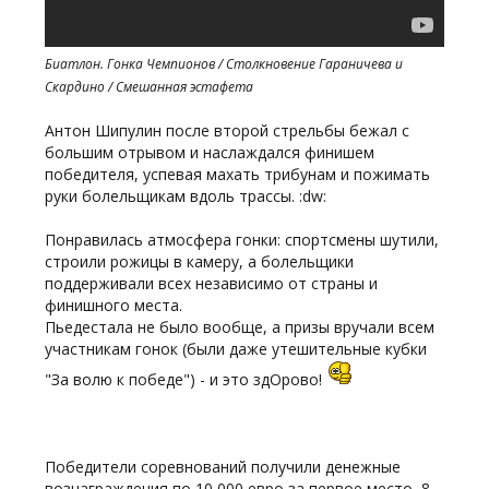
Биатлон. Гонка Чемпионов / Столкновение Гараничева и
Скардино / Смешанная эстафета
Антон Шипулин после второй стрельбы бежал с
большим отрывом и наслаждался финишем
победителя, успевая махать трибунам и пожимать
руки болельщикам вдоль трассы. :dw:
Понравилась атмосфера гонки: спортсмены шутили,
строили рожицы в камеру, а болельщики
поддерживали всех независимо от страны и
финишного места.
Пьедестала не было вообще, а призы вручали всем
участникам гонок (были даже утешительные кубки
"За волю к победе") - и это здОрово!
Победители соревнований получили денежные
вознаграждения по 10 000 евро за первое место, 8