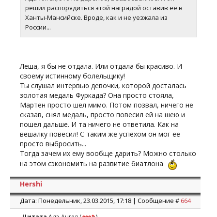
решил распорядиться этой наградой оставив ее в
Ханты-Мансийске. Вроде, как и не уезжала из
России...
Леша, я бы не отдала. Или отдала бы красиво. И
своему истинному болельщику!
Ты слушал интервью девочки, которой досталась
золотая медаль Фуркада? Она просто стояла,
Мартен просто шел мимо. Потом позвал, ничего не
сказав, снял медаль, просто повесил ей на шею и
пошел дальше. И та ничего не ответила. Как на
вешалку повесил! С таким же успехом он мог ее
просто выбросить...
Тогда зачем их ему вообще дарить? Можно столько
на этом сэкономить на развитие биатлона
Hershi
Дата: Понедельник, 23.03.2015, 17:18 | Сообщение #
664
Цитата
Ада-Ангел
(
)