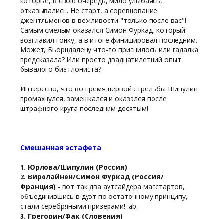
которые, в свою очередь, мило улыбаясь,
отказывались. Не старт, а соревнование
джентльменов в вежливости "только после вас"!
Самым смелым оказался Симон Фуркад, который
возглавил гонку, а в итоге финишировал последним.
Может, Бьорндалену что-то приснилось или гадалка
предсказала? Или просто двадцатилетний опыт
бывалого биатлониста?
Интересно, что во время первой стрельбы Шипулин
промахнулся, замешкался и оказался после
штрафного круга последним десятым!
Смешанная эстафета
1. Юрлова/Шипулин (Россия)
2. Виролайнен/Симон Фуркад (Россия/
Франция)
- вот так два аутсайдера масстартов,
объединившись в дуэт по остаточному принципу,
стали серебряными призерами! :ab:
3. Грегорин/Фак (Словения)