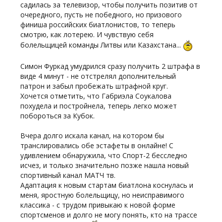
садилась за телевизор, чтобы получить позитив от
очередного, пусть не победного, но призового
финиша российских биатлонистов, то теперь
смотрю, как лотерею. И чувствую себя
болельщицей команды Литвы или Казахстана...
Симон Фуркад умудрился сразу получить 2 штрафа в
виде 4 минут - не отстрелял дополнительный
патрон и забыл пробежать штрафной круг.
Хочется отметить, что Габриэла Соукалова
похудела и постройнела, теперь легко может
побороться за Кубок.
Вчера долго искала канал, на котором бы
транслировались обе эстафеты в онлайне! С
удивлением обнаружила, что Спорт-2 бесследно
исчез, и только значительно позже нашла новый
спортивный канал МАТЧ тв.
Адаптация к новым стартам биатлона коснулась и
меня, яростную болельщицу, но неисправимого
классика - с трудом привыкаю к новой форме
спортсменов и долго не могу понять, кто на трассе