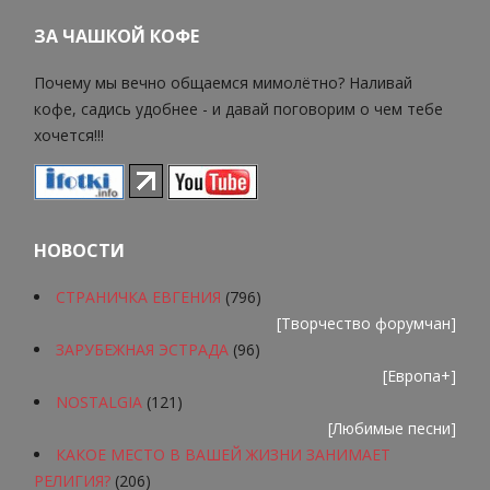
ЗА ЧАШКОЙ КОФЕ
Почему мы вечно общаемся мимолётно? Наливай
кофе, садись удобнее - и давай поговорим о чем тебе
хочется!!!
НОВОСТИ
СТРАНИЧКА ЕВГЕНИЯ
(796)
[
Творчество форумчан
]
ЗАРУБЕЖНАЯ ЭСТРАДА
(96)
[
Европа+
]
NOSTALGIA
(121)
[
Любимые песни
]
КАКОЕ МЕСТО В ВАШЕЙ ЖИЗНИ ЗАНИМАЕТ
РЕЛИГИЯ?
(206)