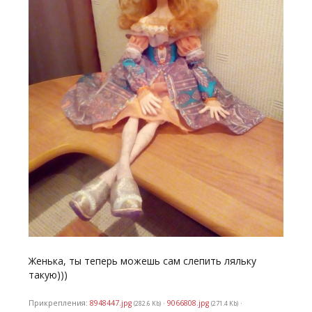
Женька, ты теперь можешь сам слепить ляльку
такую)))
Прикрепления:
8948447.jpg
·
9066808.jpg
·
(282.6 Kb)
(271.4 Kb)