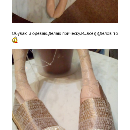
Обуваю и одеваю.Делаю прическу.И...все))))Делов-то