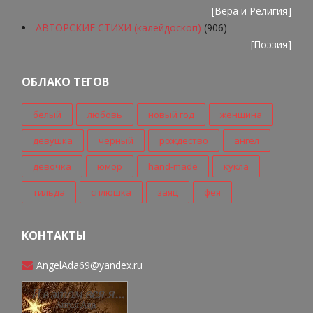
[
Вера и Религия
]
АВТОРСКИЕ СТИХИ (калейдоскоп)
(906)
[
Поэзия
]
ОБЛАКО ТЕГОВ
белый
любовь
новый год
женщина
девушка
черный
рождество
ангел
девочка
юмор
hand-made
кукла
тильда
сплюшка
заяц
фея
КОНТАКТЫ
AngelAda69@yandex.ru