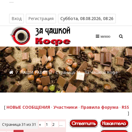
Вход
Регистрация
Суббота, 08.08.2026, 08:26
меню
/
НАШИ РАБОТЫ - Страница 31 - За Чашкой Кофе
[
НОВЫЕ СООБЩЕНИЯ
·
Участники
·
Правила форума
·
RSS
]
Страница
31
из
31
«
1
2
…