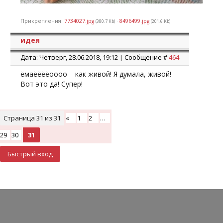
Прикрепления:
7734027.jpg
·
8496499.jpg
(380.7 Kb)
(201.6 Kb)
идея
Дата: Четверг, 28.06.2018, 19:12 | Сообщение #
464
ёмаёёёёоооо как живой! Я думала, живой!
Вот это да! Супер!
Страница
31
из
31
«
1
2
…
29
30
31