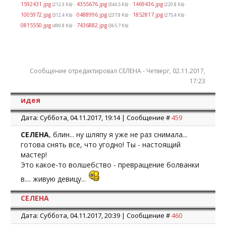
1592431.jpg
·
4355676.jpg
·
1469436.jpg
·
(212.3 Kb)
(344.5 Kb)
(220.8 Kb)
1005972.jpg
·
0488996.jpg
·
1852817.jpg
·
(312.4 Kb)
(237.8 Kb)
(275.4 Kb)
0815550.jpg
·
7436882.jpg
(490.8 Kb)
(365.7 Kb)
Сообщение отредактировал
СЕЛЕНА
-
Четверг, 02.11.2017,
17:23
идея
Дата: Суббота, 04.11.2017, 19:14 | Сообщение #
459
СЕЛЕНА
, блин... ну шляпу я уже не раз снимала...
готова снять все, что угодно! Ты - настоящий
мастер!
Это какое-то волшебство - превращение болванки
в.... живую девицу...
СЕЛЕНА
Дата: Суббота, 04.11.2017, 20:39 | Сообщение #
460