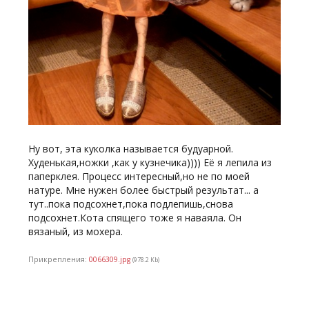
Ну вот, эта куколка называется будуарной.
Худенькая,ножки ,как у кузнечика)))) Её я лепила из
паперклея. Процесс интересный,но не по моей
натуре. Мне нужен более быстрый результат... а
тут..пока подсохнет,пока подлепишь,снова
подсохнет.Кота спящего тоже я наваяла. Он
вязаный, из мохера.
Прикрепления:
0066309.jpg
(978.2 Kb)