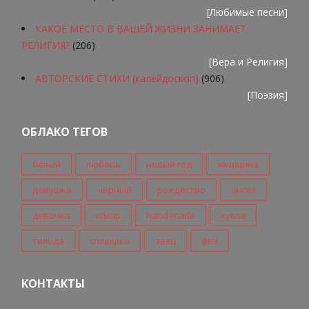
[
Любимые песни
]
КАКОЕ МЕСТО В ВАШЕЙ ЖИЗНИ ЗАНИМАЕТ
РЕЛИГИЯ?
(206)
[
Вера и Религия
]
АВТОРСКИЕ СТИХИ (калейдоскоп)
(906)
[
Поэзия
]
ОБЛАКО ТЕГОВ
белый
любовь
новый год
женщина
девушка
черный
рождество
ангел
девочка
юмор
hand-made
кукла
тильда
сплюшка
заяц
фея
КОНТАКТЫ