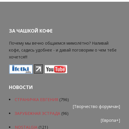
ЗА ЧАШКОЙ КОФЕ
Почему мы вечно общаемся мимолётно? Наливай
кофе, садись удобнее - и давай поговорим о чем тебе
хочется!!!
НОВОСТИ
СТРАНИЧКА ЕВГЕНИЯ
(796)
[
Творчество форумчан
]
ЗАРУБЕЖНАЯ ЭСТРАДА
(96)
[
Европа+
]
NOSTALGIA
(121)