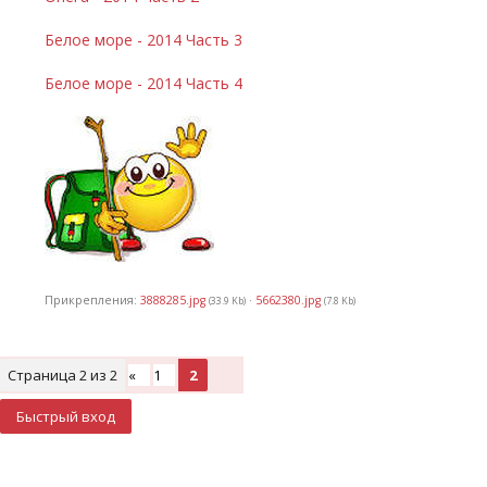
Белое море - 2014 Часть 3
Белое море - 2014 Часть 4
Прикрепления:
3888285.jpg
·
5662380.jpg
(33.9 Kb)
(7.8 Kb)
Страница
2
из
2
«
1
2