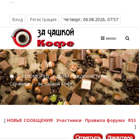
Вход
Регистрация
Четверг, 06.08.2026, 07:57
меню
/
БЕЛОМОРЕЦ , с ДНЕМ РОЖДЕНИЯ тебя! -
Страница 2 - За Чашкой Кофе
[
НОВЫЕ СООБЩЕНИЯ
·
Участники
·
Правила форума
·
RSS
]