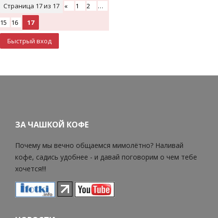
Страница
17
из
17
«
1
2
…
15
16
17
ЗА ЧАШКОЙ КОФЕ
Почему мы вечно общаемся мимолётно? Наливай
кофе, садись удобнее - и давай поговорим о чем тебе
хочется!!!