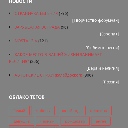
НОВОСТИ
СТРАНИЧКА ЕВГЕНИЯ
(796)
[
Творчество форумчан
]
ЗАРУБЕЖНАЯ ЭСТРАДА
(96)
[
Европа+
]
NOSTALGIA
(121)
[
Любимые песни
]
КАКОЕ МЕСТО В ВАШЕЙ ЖИЗНИ ЗАНИМАЕТ
РЕЛИГИЯ?
(206)
[
Вера и Религия
]
АВТОРСКИЕ СТИХИ (калейдоскоп)
(906)
[
Поэзия
]
ОБЛАКО ТЕГОВ
белый
любовь
новый год
женщина
девушка
черный
рождество
ангел