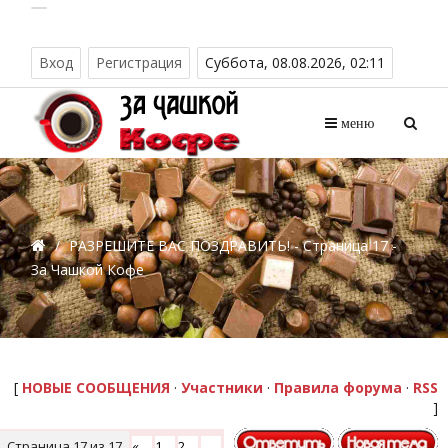
Вход
Регистрация
Суббота, 08.08.2026, 02:11
меню
/
РАЗРЕШИТЕ ВАС ПОЗДРАВИТЬ! - Страница 17 -
За Чашкой Кофе
[
НОВЫЕ СООБЩЕНИЯ
·
Участники
·
Правила форума
·
RSS
]
Страница
17
из
17
«
1
2
…