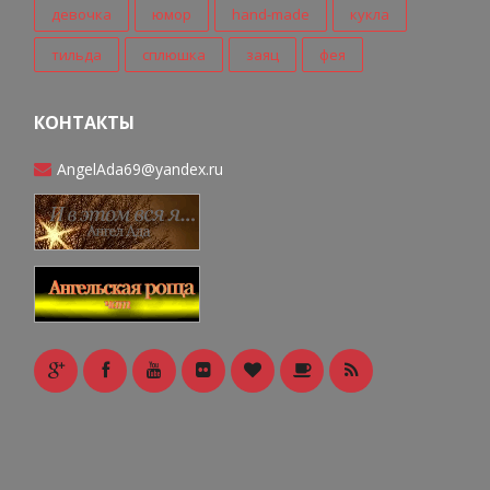
девочка
юмор
hand-made
кукла
тильда
сплюшка
заяц
фея
КОНТАКТЫ
AngelAda69@yandex.ru