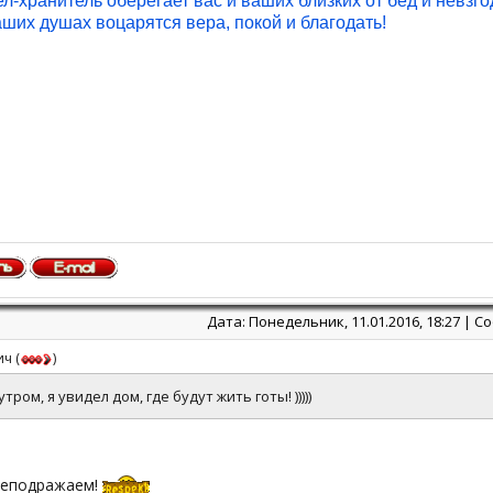
ел-хранитель оберегает вас и ваших близких от бед и невзго
аших душах воцарятся вера, покой и благодать!
Дата: Понедельник, 11.01.2016, 18:27 | 
ич
(
)
утром, я увидел дом, где будут жить готы! )))))
 неподражаем!