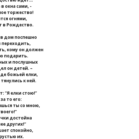
адостью идет…
в окна сами, -
ое торжество!
ятся огнями,
т в Рождество.
 в дом поспешно
л переходить,
ть, кому он должен
ю подарить.
ных и послушных
ел он детей. –
иде божьей елки,
 тянулись к ней.
: “Я елки стою!”
за то его:
ишься ты со мною,
твоего!”
лочки достойна
ее других!”
шает спокойно,
грустью их.