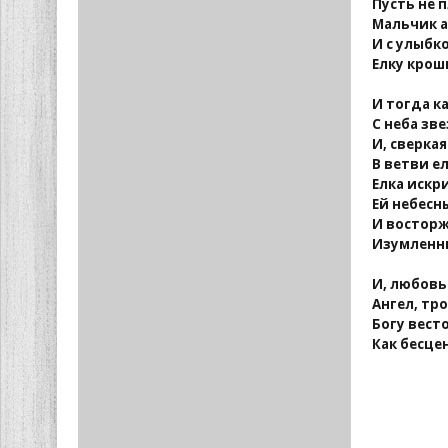
Пусть не п
Мальчик а
И с улыбк
Елку крош
И тогда к
С неба зв
И, сверка
В ветви е
Елка искри
Ей небесн
И востор
Изумленн
И, любовь
Ангел, тр
Богу вест
Как бесце