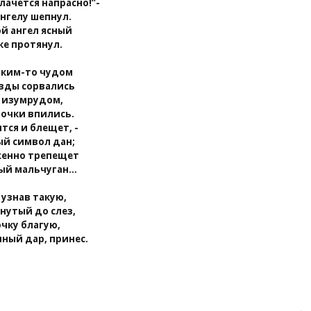
лачется напрасно!”-
нгелу шепнул.
ой ангел ясный
ке протянул.
аким-то чудом
езды сорвались
я изумрудом,
лочки впились.
тся и блещет, -
ый символ дан;
женно трепещет
ый мальчуган…
 узнав такую,
онутый до слез,
очку благую,
нный дар, принес.