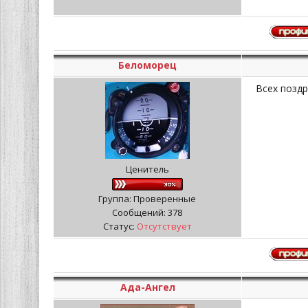
Беломорец
Всех поздр
Ценитель
Группа: Проверенные
Сообщений:
378
Статус:
Отсутствует
Ада-Ангел