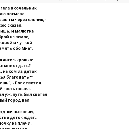
гела в сочельник
млю посылал:
ешь ты через ельник,-
кою сказал,
убишь, и малютке
рой на земле,
ковой и чуткой
амять обо Мне”.
я ангел-крошка:
же мне отдать?
, на ком из деток
ья благодать?”
ишь”, - Бог ответил.
й гость пошел.
ал уж, путь был светел
ный город вел.
здничные речи,
стье деток ждет…
лочку на плечи,