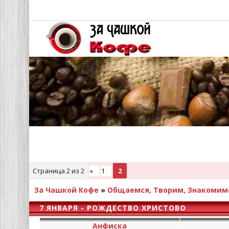
Страница
2
из
2
«
1
2
За Чашкой Кофе
»
Общаемся, Творим, Знакомим
7 ЯНВАРЯ - РОЖДЕСТВО ХРИСТОВО
Анфиска