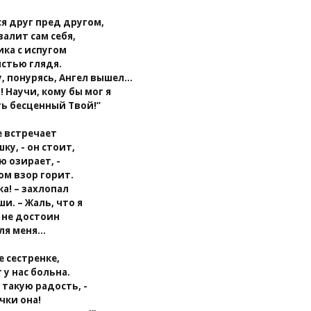
ся друг пред другом,
алит сам себя,
ика с испугом
истью глядя.
у, понурясь, Ангел вышел…
! Научи, кому бы мог я
ь бесценный Твой!”
е встречает
ку, - он стоит,
ю озирает, -
ом взор горит.
ка! – захлопал
и. – Жаль, что я
 не достоин
для меня…
е сестренке,
 у нас больна.
 такую радость, -
чки она!