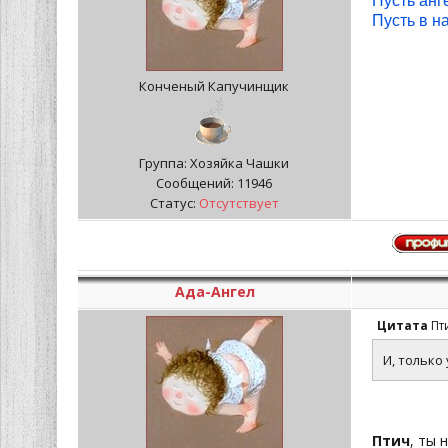
Пусть анг
Пусть в н
Конченый Капучинщик
Группа: Хозяйка Чашки
Сообщений:
11946
Статус:
Отсутствует
Ада-Ангел
Цитата
Пт
И, только 
Птич
, ты