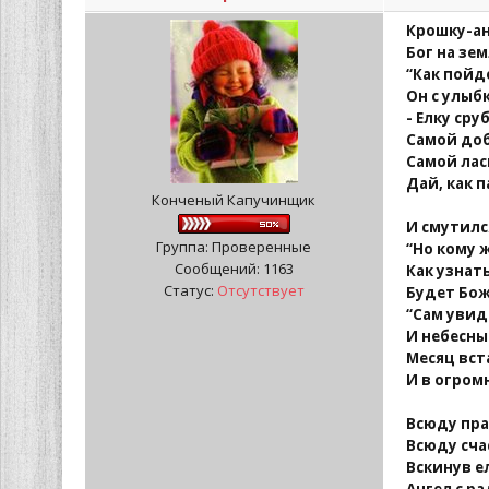
Крошку-ан
Бог на зе
“Как пойд
Он с улыб
- Елку ср
Самой доб
Самой лас
Дай, как п
Конченый Капучинщик
И смутилс
Группа: Проверенные
“Но кому 
Сообщений:
1163
Как узнать
Статус:
Отсутствует
Будет Бож
“Сам увид
И небесны
Месяц вст
И в огром
Всюду пра
Всюду сча
Вскинув е