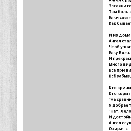
Ангел с р
Загляните 
Там больш
Елки свет
Как бывае
И из дома
Ангел ста
Чтоб узна
Елку Божь
И прекрас
Много вид
Все при в
Всё забыв,
Кто кричит
Кто корит 
“Не сравн
Я добрее 
“Нет, я е
И достойн
Ангел слу
Озирая с 