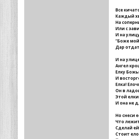
Все кичат
Каждый хв
На соперн
Или с зав
И на улиц
“Боже мой
Дар отдат
И на улиц
Ангел крош
Елку Божь
И восторг
Елка! Елоч
Он в ладош
Этой елки
И она не 
Но снеси е
Что лежит
Сделай ей
Стоит ело