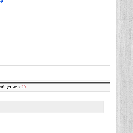
д!
Сообщение #
20