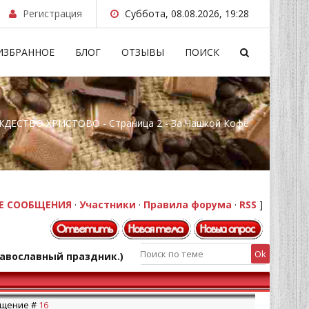
Регистрация
Суббота, 08.08.2026, 19:28
ИЗБРАННОЕ
БЛОГ
ОТЗЫВЫ
ПОИСК
ЖДЕСТВО ХРИСТОВО - Страница 2 - За Чашкой Кофе
Е СООБЩЕНИЯ
·
Участники
·
Правила форума
·
RSS
]
авославный праздник.)
общение #
16