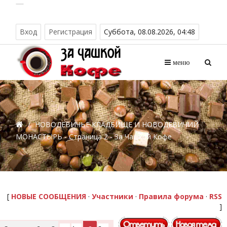
Вход
Регистрация
Суббота, 08.08.2026, 04:48
меню
/
НОВОДЕВИЧЬЕ КЛАДБИЩЕ И НОВОДЕВИЧИЙ
МОНАСТЫРЬ - Страница 2 - За Чашкой Кофе
[
НОВЫЕ СООБЩЕНИЯ
·
Участники
·
Правила форума
·
RSS
]