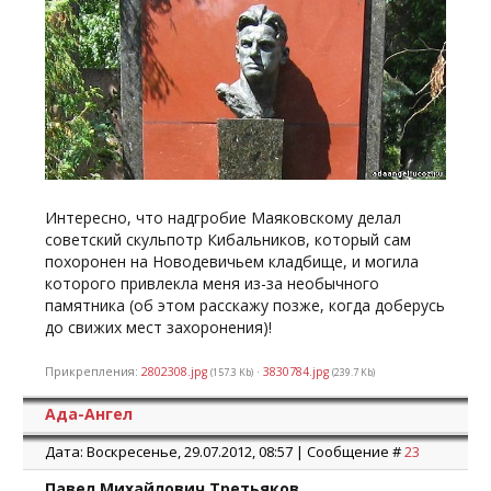
и обид.
Счастливо оставаться.
Владимир Маяковский.
12/IV-30 г.
Товарищи Вапповцы, не считайте меня
малодушным.
Сериозно – ничего не поделаешь.
Интересно, что надгробие Маяковскому делал
Привет.
советский скульпотр Кибальников, который сам
Ермилову скажите, что жаль – снял лозунг, надо бы
похоронен на Новодевичьем кладбище, и могила
доругаться.
которого привлекла меня из-за необычного
В. М.
памятника (об этом расскажу позже, когда доберусь
до свижих мест захоронения)!
В столе у меня 2000 рублей – внесите в налог.
Остальное получите с Гиза.
В. М.»
Прикрепления:
2802308.jpg
·
3830784.jpg
(157.3 Kb)
(239.7 Kb)
Ада-Ангел
Дата: Воскресенье, 29.07.2012, 08:57 | Сообщение #
23
Павел Михайлович Третьяков