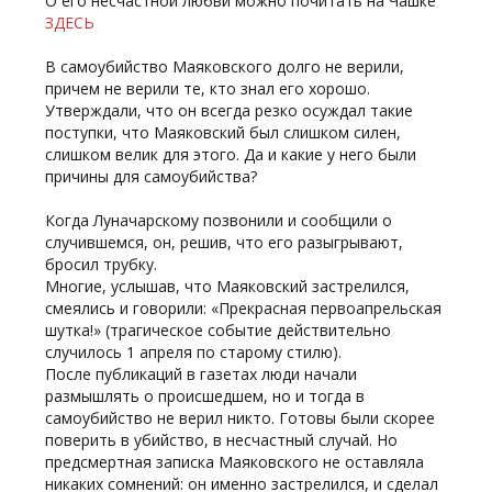
О его несчастной любви можно почитать на Чашке
ЗДЕСЬ
В самоубийство Маяковского долго не верили,
причем не верили те, кто знал его хорошо.
Утверждали, что он всегда резко осуждал такие
поступки, что Маяковский был слишком силен,
слишком велик для этого. Да и какие у него были
причины для самоубийства?
Когда Луначарскому позвонили и сообщили о
случившемся, он, решив, что его разыгрывают,
бросил трубку.
Многие, услышав, что Маяковский застрелился,
смеялись и говорили: «Прекрасная первоапрельская
шутка!» (трагическое событие действительно
случилось 1 апреля по старому стилю).
После публикаций в газетах люди начали
размышлять о происшедшем, но и тогда в
самоубийство не верил никто. Готовы были скорее
поверить в убийство, в несчастный случай. Но
предсмертная записка Маяковского не оставляла
никаких сомнений: он именно застрелился, и сделал