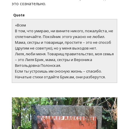
это сознательно.
Quote
«Всем
В том, что умираю, ни вините никого, пожалуйста, не
сплетничайте. Покойник этого ужасно не любил.
Мама, сестры и товарищи, простите – это не способ
(другим не советую), но у меня выходов нет.
Лиля, люби меня. Товарищ правительство, моя семья
– это Лиля Брик, мама, сестры и Вероника
Витольдовна Полонская.
Если ты устроишь им сносную жизнь – спасибо.
Начатые стихи отдайте Брикам, они разберутся.
Как говорят —
«инцидент исперчен»,
любовная лодка
разбилась в быт.
Я с жизнью в расчете
и не к чему перечень
взаимных болей,
бед