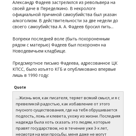
Александр Фадеев застрелился из револьвера на
своей даче в Переделкино. В некрологе
официальной причиной самоубийства был указан
алкоголизм. В действительности за две недели до
своего самоубийства А. А. Фадеев бросил пить...
Вопреки последней воле (быть похороненным
рядом с матерью) Фадеев был похоронен на
Новодевичьем кладбище.
Предсмертное письмо Фадеева, адресованное ЦК
КПСС, было изъято КГБ и опубликовано впервые
лишь в 1990 году:
Quote
…Жизнь моя, как писателя, теряет всякий смысл, и я с
превеликой радостью, как избавление от этого
гнусного существования, где на тебя обрушивается
подлость, ложь и клевета, ухожу из жизни. Последняя
надежда была хоть сказать это людям, которые
правят государством, но в течение уже 3-х лет,
несмотря на мои просьбы, меня даже не могут