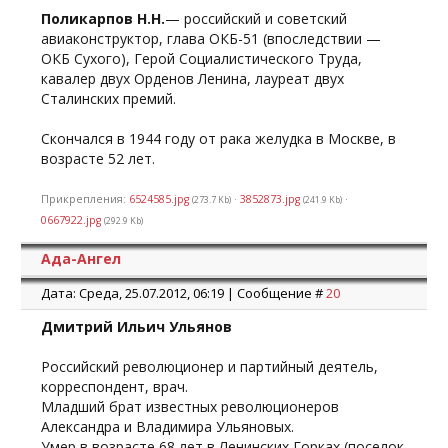
Поликарпов Н.Н.
— российский и советский
авиаконструктор, глава ОКБ-51 (впоследствии —
ОКБ Сухого), Герой Социалистического Труда,
кавалер двух Орденов Ленина, лауреат двух
Сталинских премий.
Скончался в 1944 году от рака желудка в Москве, в
возрасте 52 лет.
Прикрепления:
6524585.jpg
·
3852873.jpg
·
(273.7 Kb)
(241.9 Kb)
0667922.jpg
(292.9 Kb)
Ада-Ангел
Дата: Среда, 25.07.2012, 06:19 | Сообщение #
20
Дмитрий Ильич Ульянов
Российский революционер и партийный деятель,
корреспондент, врач.
Младший брат известных революционеров
Александра и Владимира Ульяновых.
Умер в возрасте 68 лет в Ленинских Горках (поселок