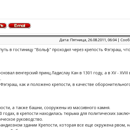
Дата: Пятница, 26.08.2011, 06:04 | Со
уть в гостиницу "Вольф" проходил через крепость Фэгэраш, чт
сновал венгерский принц Ладислау Кан в 1301 году, а в XV - XVII
.
Фэгэраш, как и положено крепости, в качестве оборонительного
ости, а также башни, сооружены из массивного камня.
0 годах, в крепости находилась тюрьма для политических заклю
ическое руководство.
рандиозном здании Крепости, которая все еще окружена рвом, 