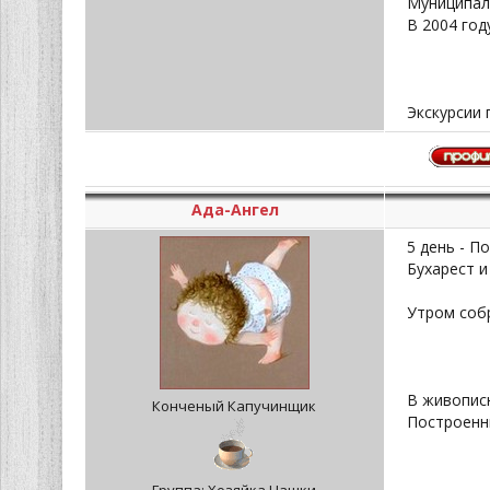
Муниципал
В 2004 го
Экскурсии 
Ада-Ангел
5 день - П
Бухарест и
Утром собр
В живописн
Конченый Капучинщик
Построенны