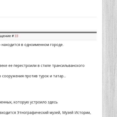
общение #
33
о находится в одноименном городе.
I веке ее перестроили в стиле трансильванского
 сооружения против турок и татар...
ченных, которую устроило здесь
находится Этнографический музей, Музей Истории,