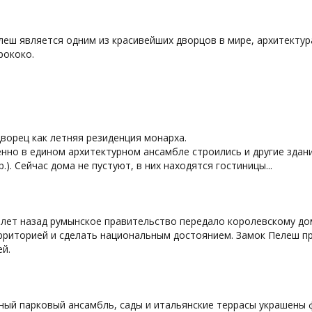
еш является одним из красивейших дворцов в мире, архитектур
рококо.
ворец как летняя резиденция монарха.
но в едином архитектурном ансамбле строились и другие здани
р.). Сейчас дома не пустуют, в них находятся гостиницы...
 лет назад румынское правительство передало королевскому до
ерриторией и сделать национальным достоянием. Замок Пелеш 
й.
ый парковый ансамбль, сады и итальянские террасы украшены 