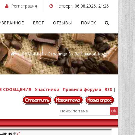
Регистрация
Четверг, 06.08.2026, 21:26
ИЗБРАННОЕ
БЛОГ
ОТЗЫВЫ
ПОИСК
/
РУМЫНИЯ - Страница 3 - За Чашкой Кофе
Е СООБЩЕНИЯ
·
Участники
·
Правила форума
·
RSS
]
общение #
31