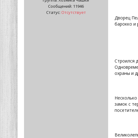
Группа: Хозяйка Чашки
Сообщений:
11946
Статус:
Отсутствует
Дворец Пел
барокко и 
Строился д
Одновремен
охраны и д
Несколько
замок с т
посетителе
Великолепн