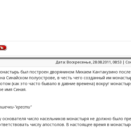
Дата: Воскресенье, 28.08.2011, 08:53 | 
онастырь был построен дворянином Михаем Кантакузино после
на Синайском полуострове, в честь чего созданный им монастырь
отом (как это часто бывало в давние времена) вокруг монастыр
е имя Синая.
ошечки-"крести"
у основателя число насельников монастыря не должно было пр
тветствовать числу апостолов. В настоящее время в монастыре