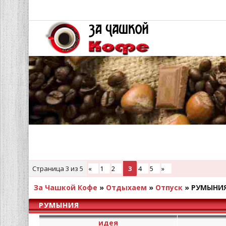
Страница
3
из
5
«
1
2
3
4
5
»
За Чашкой Кофе
»
Отдыхаем
»
Отпуск
»
РУМЫНИ
РУМЫНИЯ
идея