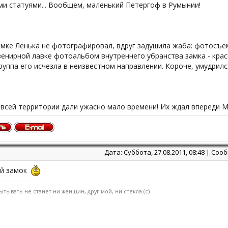
и статуями... Вообщем, маленький Петергоф в Румынии!
мке Ленька не фотографировал, вдруг задушила жаба: фотосъемк
венирной лавке фотоальбом внутреннего убранства замка - кра
руппа его исчезла в неизвестном направлении. Короче, умудрилс
всей территории дали ужасно мало времени! Их ждал впереди М
Дата: Суббота, 27.08.2011, 08:48 | Со
й замок
ытывать не станет ни женщин, друг мой, ни стекла.(с)