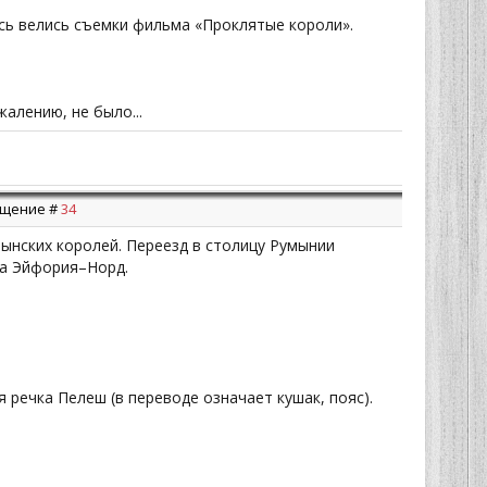
сь велись съемки фильма «Проклятые короли».
алению, не было...
общение #
34
мынских королей. Переезд в столицу Румынии
та Эйфория–Норд.
 речка Пелеш (в переводе означает кушак, пояс).