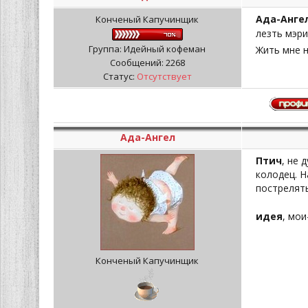
Ада-Анге
Конченый Капучинщик
лезть мэри
Группа: Идейный кофеман
Жить мне н
Сообщений:
2268
Статус:
Отсутствует
Ада-Ангел
Птич
, не 
колодец. Н
пострелять
идея
, мои
Конченый Капучинщик