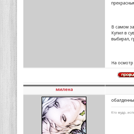
прекрасным
В самом за
Купил в су
выбирал, г
На осмотр 
милена
обалденны
Кто мудр, исп