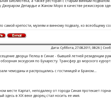
ьная Библиотека, а также ресторан с старым винным подвалом.
ду Джераром Депардье и Жаном Моро в качестве режиссеров зде
по самой крепости, музеям и винному подвалу, ко всеобщему сож
Дата: Суббота, 27.08.2011, 08:26 | Со
осещение дворца Пелеш в Синае - бывшей летней резиденции ру
 обзорная экскурсия по Бухаресту. Трансфер до морского курор
али чемоданы и распрощались с гостиницей и Браном....
ом месте Карпат, неподалеку от города Синая протекает горная
й здесь в XIX веке дворец стал носить ее имя.