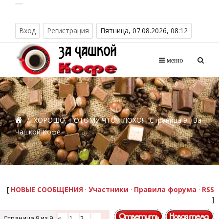
Вход
Регистрация
Пятница, 07.08.2026, 08:12
меню
/
ХОРОШО, ПОТОМУ ЧТО ПЛОХО! - Страница 9 - За
Чашкой Кофе
[
НОВЫЕ СООБЩЕНИЯ
·
Участники
·
Правила форума
·
RSS
]
Страница
9
из
9
«
1
2
…