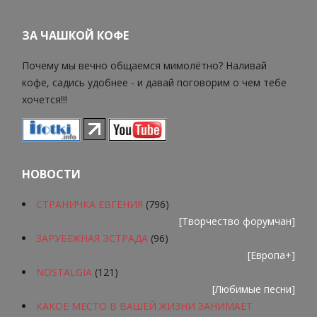
ЗА ЧАШКОЙ КОФЕ
Почему мы вечно общаемся мимолётно? Наливай
кофе, садись удобнее - и давай поговорим о чем тебе
хочется!!!
НОВОСТИ
СТРАНИЧКА ЕВГЕНИЯ
(796)
[
Творчество форумчан
]
ЗАРУБЕЖНАЯ ЭСТРАДА
(96)
[
Европа+
]
NOSTALGIA
(121)
[
Любимые песни
]
КАКОЕ МЕСТО В ВАШЕЙ ЖИЗНИ ЗАНИМАЕТ