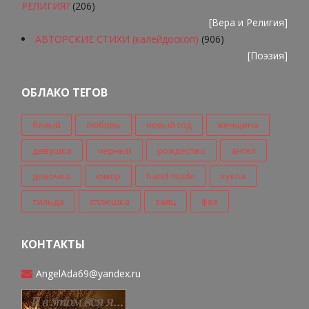
РЕЛИГИЯ?
(206)
[
Вера и Религия
]
АВТОРСКИЕ СТИХИ (калейдоскоп)
(906)
[
Поэзия
]
ОБЛАКО ТЕГОВ
белый
любовь
новый год
женщина
девушка
черный
рождество
ангел
девочка
юмор
hand-made
кукла
тильда
сплюшка
заяц
фея
КОНТАКТЫ
AngelAda69@yandex.ru