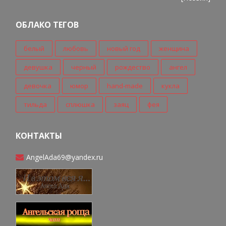
ОБЛАКО ТЕГОВ
белый
любовь
новый год
женщина
девушка
черный
рождество
ангел
девочка
юмор
hand-made
кукла
тильда
сплюшка
заяц
фея
КОНТАКТЫ
AngelAda69@yandex.ru