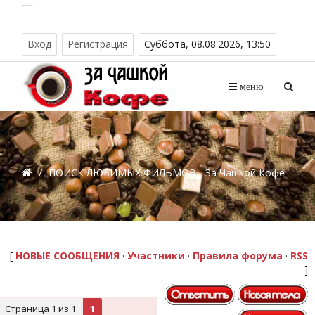
Вход
Регистрация
Суббота, 08.08.2026, 13:50
меню
/
ПОИСК ЛЮБИМЫХ ФИЛЬМОВ - За Чашкой Кофе
[
НОВЫЕ СООБЩЕНИЯ
·
Участники
·
Правила форума
·
RSS
]
Страница
1
из
1
1