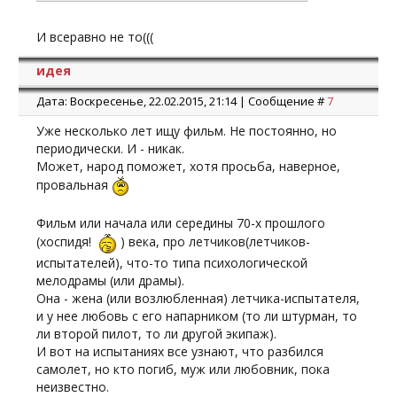
И всеравно не то(((
идея
Дата: Воскресенье, 22.02.2015, 21:14 | Сообщение #
7
Уже несколько лет ищу фильм. Не постоянно, но
периодически. И - никак.
Может, народ поможет, хотя просьба, наверное,
провальная
Фильм или начала или середины 70-х прошлого
(хоспидя!
) века, про летчиков(летчиков-
испытателей), что-то типа психологической
мелодрамы (или драмы).
Она - жена (или возлюбленная) летчика-испытателя,
и у нее любовь с его напарником (то ли штурман, то
ли второй пилот, то ли другой экипаж).
И вот на испытаниях все узнают, что разбился
самолет, но кто погиб, муж или любовник, пока
неизвестно.