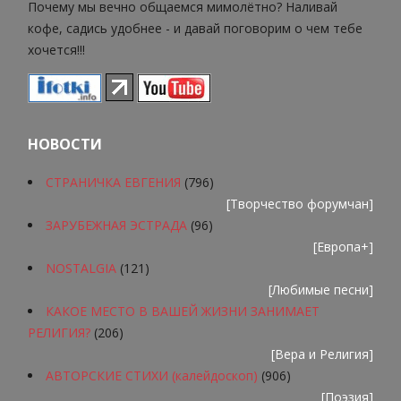
Почему мы вечно общаемся мимолётно? Наливай
кофе, садись удобнее - и давай поговорим о чем тебе
хочется!!!
НОВОСТИ
СТРАНИЧКА ЕВГЕНИЯ
(796)
[
Творчество форумчан
]
ЗАРУБЕЖНАЯ ЭСТРАДА
(96)
[
Европа+
]
NOSTALGIA
(121)
[
Любимые песни
]
КАКОЕ МЕСТО В ВАШЕЙ ЖИЗНИ ЗАНИМАЕТ
РЕЛИГИЯ?
(206)
[
Вера и Религия
]
АВТОРСКИЕ СТИХИ (калейдоскоп)
(906)
[
Поэзия
]