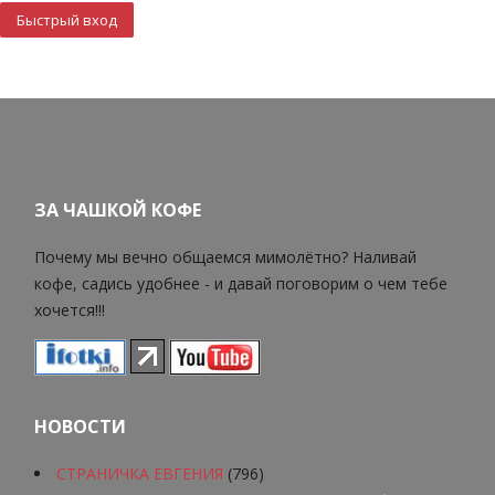
ЗА ЧАШКОЙ КОФЕ
Почему мы вечно общаемся мимолётно? Наливай
кофе, садись удобнее - и давай поговорим о чем тебе
хочется!!!
НОВОСТИ
СТРАНИЧКА ЕВГЕНИЯ
(796)