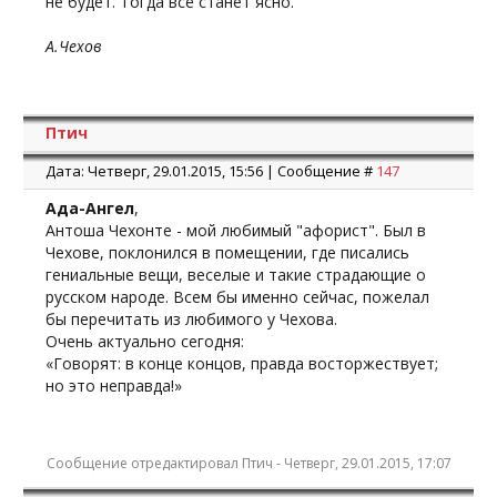
не будет. Тогда всё станет ясно.
А.Чехов
Птич
Дата: Четверг, 29.01.2015, 15:56 | Сообщение #
147
Ада-Ангел
,
Антоша Чехонте - мой любимый "афорист". Был в
Чехове, поклонился в помещении, где писались
гениальные вещи, веселые и такие страдающие о
русском народе. Всем бы именно сейчас, пожелал
бы перечитать из любимого у Чехова.
Очень актуально сегодня:
«Говорят: в конце концов, правда восторжествует;
но это неправда!»
Сообщение отредактировал
Птич
-
Четверг, 29.01.2015, 17:07