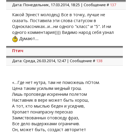
Дата: Понедельник, 17.03.2014, 18:25 | Сообщение #
137
Какой Эрнест молодец) Все в точку, лучше не
сказать. Поставила эти слова статусом в
Одноклассниках...и....ни одного "класс" и "5". И ни
одного комментария)))) Видимо народ себя узнал
Думают....
Птич
Дата: Среда, 26.03.2014, 12:47 | Сообщение #
138
«…Где нет нутра, там не поможешь пОтом.
Цена таким усильям медный грош.
Лишь проповеди искренним полетом
Наставник в вере может быть хорош,
А тот, кто мыслью беден и усидчив,
Кропает понапрасну пересказ
Заимствованных отовсюду фраз,
Все дело выдержками ограничив.
Он, может быть, создаст авторитет