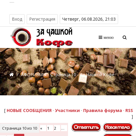
Вход
Регистрация
Четверг, 06.08.2026, 21:03
меню
/
АФОРИЗМЫ - Страница 10 - За Чашкой Кофе
[
НОВЫЕ СООБЩЕНИЯ
·
Участники
·
Правила форума
·
RSS
]
Страница
10
из
10
«
1
2
…