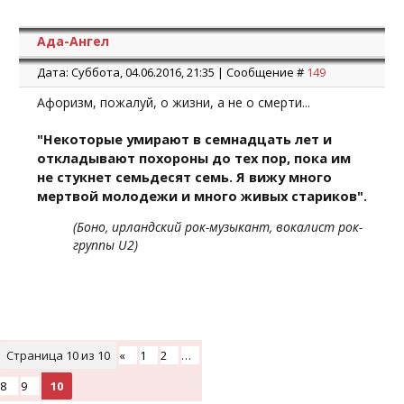
Ада-Ангел
Дата: Суббота, 04.06.2016, 21:35 | Сообщение #
149
Афоризм, пожалуй, о жизни, а не о смерти...
"Некоторые умирают в семнадцать лет и
откладывают похороны до тех пор, пока им
не стукнет семьдесят семь. Я вижу много
мертвой молодежи и много живых стариков".
(Боно, ирландский рок-музыкант, вокалист рок-
группы U2)
Страница
10
из
10
«
1
2
…
8
9
10