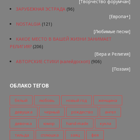
[
Творчество форумчан
]
ЗАРУБЕЖНАЯ ЭСТРАДА
(96)
[
Европа+
]
NOSTALGIA
(121)
[
Любимые песни
]
КАКОЕ МЕСТО В ВАШЕЙ ЖИЗНИ ЗАНИМАЕТ
РЕЛИГИЯ?
(206)
[
Вера и Религия
]
АВТОРСКИЕ СТИХИ (калейдоскоп)
(906)
[
Поэзия
]
ОБЛАКО ТЕГОВ
белый
любовь
новый год
женщина
девушка
черный
рождество
ангел
девочка
юмор
hand-made
кукла
тильда
сплюшка
заяц
фея