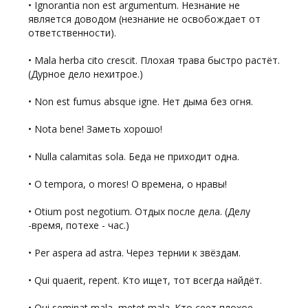
• Ignorantia non est argumentum. Незнание не
является доводом (незнание не освобождает от
ответственности).
• Mala herba cito crescit. Плохая трава быстро растёт.
(Дурное дело нехитрое.)
• Non est fumus absque igne. Нет дыма без огня.
• Nota bene! Заметь хорошо!
• Nulla calamitas sola. Беда не приходит одна.
• O tempora, о mores! О времена, о нравы!
• Otium post negotium. Отдых после дела. (Делу
-время, потехе - час.)
• Per aspera ad astra. Через тернии к звёздам.
• Qui quaerit, repent. Кто ищет, тот всегда найдёт.
• Qui seminat mala, metet mala. Кто сеет плохое,