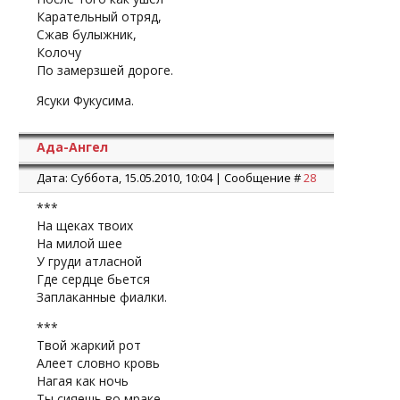
Карательный отряд,
Сжав булыжник,
Колочу
По замерзшей дороге.
Ясуки Фукусима.
Ада-Ангел
Дата: Суббота, 15.05.2010, 10:04 | Сообщение #
28
***
На щеках твоих
На милой шее
У груди атласной
Где сердце бьется
Заплаканные фиалки.
***
Твой жаркий рот
Алеет словно кровь
Нагая как ночь
Ты сияешь во мраке