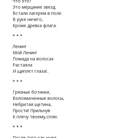
Что это?
Это мерцание звезд.
Встали лагерем в поле.
В руке ничего,
Кроме древка флага.
* * *
Ленин!
Мой Ленин!
Помада на волосах
Растаяла
И щиплет глаза!..
* * *
Грязные ботинки,
Взлохмаченные волосы,
Небритая щетина,
Прости! Прильнув
К плечу твоему,сплю.
* * *
После того как ушел