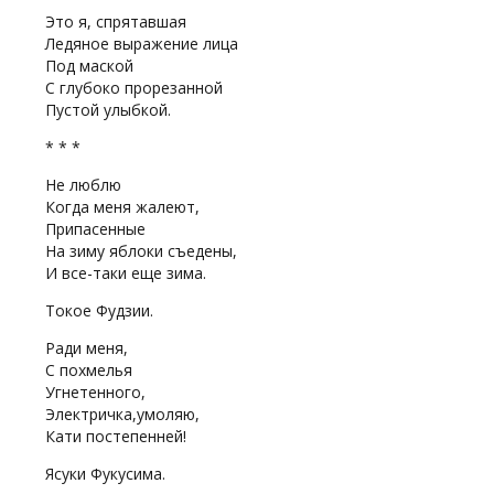
Это я, спрятавшая
Ледяное выражение лица
Под маской
С глубоко прорезанной
Пустой улыбкой.
* * *
Не люблю
Когда меня жалеют,
Припасенные
На зиму яблоки съедены,
И все-таки еще зима.
Токое Фудзии.
Ради меня,
С похмелья
Угнетенного,
Электричка,умоляю,
Кати постепенней!
Ясуки Фукусима.