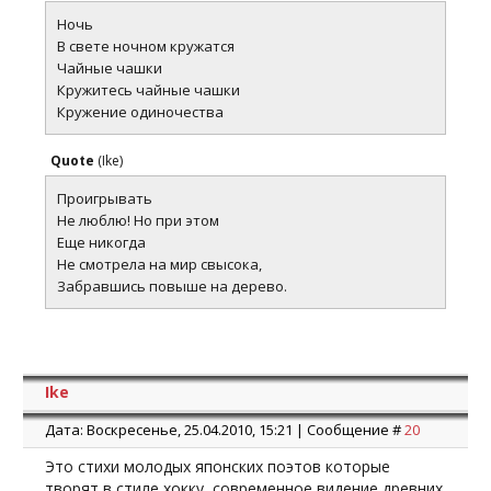
Ночь
В свете ночном кружатся
Чайные чашки
Кружитесь чайные чашки
Кружение одиночества
Quote
(
Ike
)
Проигрывать
Не люблю! Но при этом
Еще никогда
Не смотрела на мир свысока,
Забравшись повыше на дерево.
Ike
Дата: Воскресенье, 25.04.2010, 15:21 | Сообщение #
20
Это стихи молодых японских поэтов которые
творят в стиле хокку, современное видение древних