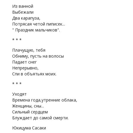
Из ванной
Выбежали
Два карапуза,
Потрясая четой пиписек...
" Праздник мальчиков".
* * *
Плачущую, тебя
Обниму, пусть на волосы
Падает снег
Непрерывно,
Спи в объятьях моих.
* * *
Уходят
Времена года,утренние облака,
Женщины, сны...
Сильный сердцем
Блуждает до самой смерти.
Юкицума Сасаки