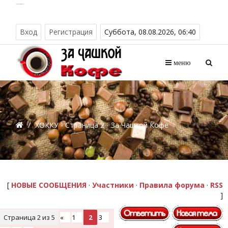
Вход
Регистрация
Суббота, 08.08.2026, 06:40
меню
/
ХОККУ - Страница 2 - За Чашкой Кофе
[
НОВЫЕ СООБЩЕНИЯ
·
Участники
·
Правила форума
·
RSS
]
Страница
2
из
5
«
1
2
3