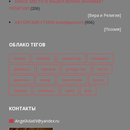
КАКОЕ МЕСТО В ВАШЕЙ ЖИЗНИ ЗАНИМАЕТ
РЕЛИГИЯ?
(206)
[
Вера и Религия
]
АВТОРСКИЕ СТИХИ (калейдоскоп)
(906)
[
Поэзия
]
ОБЛАКО ТЕГОВ
белый
любовь
новый год
женщина
девушка
черный
рождество
ангел
девочка
юмор
hand-made
кукла
тильда
сплюшка
заяц
фея
КОНТАКТЫ
AngelAda69@yandex.ru