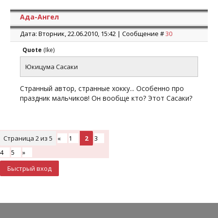
Ада-Ангел
Дата: Вторник, 22.06.2010, 15:42 | Сообщение #
30
Quote
(
Ike
)
Юкицума Сасаки
Странный автор, странные хокку... Особенно про
праздник мальчиков! Он вообще кто? Этот Сасаки?
Страница
2
из
5
«
1
2
3
4
5
»