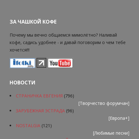
ЗА ЧАШКОЙ КОФЕ
Почему мы вечно общаемся мимолётно? Наливай
кофе, садись удобнее - и давай поговорим о чем тебе
хочется!!!
НОВОСТИ
СТРАНИЧКА ЕВГЕНИЯ
(796)
[
Творчество форумчан
]
ЗАРУБЕЖНАЯ ЭСТРАДА
(96)
[
Европа+
]
NOSTALGIA
(121)
[
Любимые песни
]