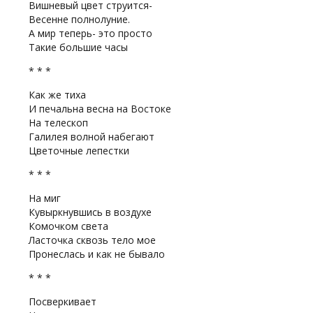
Вишневый цвет струится-
Весенне полнолуние.
А мир теперь- это просто
Такие большие часы
* * *
Как же тиха
И печальна весна на Востоке
На телескоп
Галилея волной набегают
Цветочные лепестки
* * *
На миг
Кувыркнувшись в воздухе
Комочком света
Ласточка сквозь тело мое
Пронеслась и как не бывало
* * *
Посверкивает