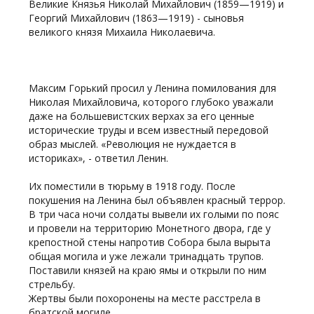
Великие Князья Николай Михайлович (1859—1919) и
Георгий Михайлович (1863—1919) - сыновья
великого князя Михаила Николаевича.
Максим Горький просил у Ленина помилования для
Николая Михайловича, которого глубоко уважали
даже на большевистских верхах за его ценные
исторические труды и всем известный передовой
образ мыслей. «Революция не нуждается в
историках», - ответил Ленин.
Их поместили в тюрьму в 1918 году. После
покушения на Ленина был объявлен красный террор.
В три часа ночи солдаты вывели их голыми по пояс
и провели на территорию Монетного двора, где у
крепостной стены напротив Собора была вырыта
общая могила и уже лежали тринадцать трупов.
Поставили князей на краю ямы и открыли по ним
стрельбу.
Жертвы были похоронены на месте расстрела в
братской могиле.