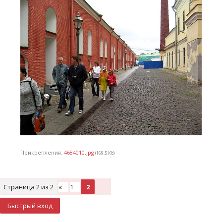
Прикрепления:
4684010.jpg
(169.5 Kb)
Страница
2
из
2
«
1
2