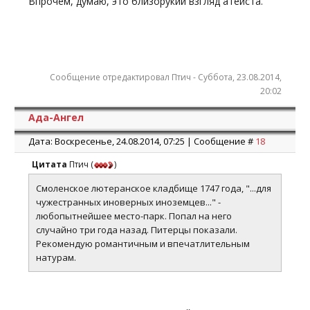
Впрочем, думаю, это близорукий взгляд атеиста.
Сообщение отредактировал
Птич
-
Суббота, 23.08.2014,
20:02
Ада-Ангел
Дата: Воскресенье, 24.08.2014, 07:25 | Сообщение #
18
Цитата
Птич
(
)
Смоленское лютеранское кладбище 1747 года, "...для
чужестранных иноверных иноземцев..." -
любопытнейшее место-парк. Попал на него
случайно три года назад. Питерцы показали.
Рекомендую романтичным и впечатлительным
натурам.