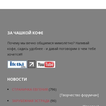
ЗА ЧАШКОЙ КОФЕ
Почему мы вечно общаемся мимолётно? Наливай
кофе, садись удобнее - и давай поговорим о чем тебе
хочется!!!
НОВОСТИ
СТРАНИЧКА ЕВГЕНИЯ
(796)
[
Творчество форумчан
]
ЗАРУБЕЖНАЯ ЭСТРАДА
(96)