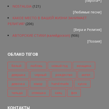
[
Европа+
]
NOSTALGIA
(121)
[
Любимые песни
]
КАКОЕ МЕСТО В ВАШЕЙ ЖИЗНИ ЗАНИМАЕТ
РЕЛИГИЯ?
(206)
[
Вера и Религия
]
АВТОРСКИЕ СТИХИ (калейдоскоп)
(906)
[
Поэзия
]
ОБЛАКО ТЕГОВ
белый
любовь
новый год
женщина
девушка
черный
рождество
ангел
девочка
юмор
hand-made
кукла
тильда
сплюшка
заяц
фея
КОНТАКТЫ