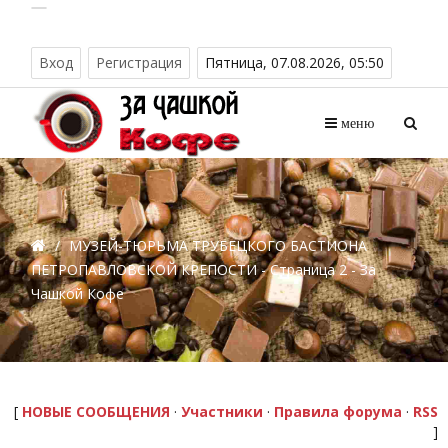
Вход
Регистрация
Пятница, 07.08.2026, 05:50
меню
/
МУЗЕЙ-ТЮРЬМА ТРУБЕЦКОГО БАСТИОНА
ПЕТРОПАВЛОВСКОЙ КРЕПОСТИ - Страница 2 - За
Чашкой Кофе
[
НОВЫЕ СООБЩЕНИЯ
·
Участники
·
Правила форума
·
RSS
]