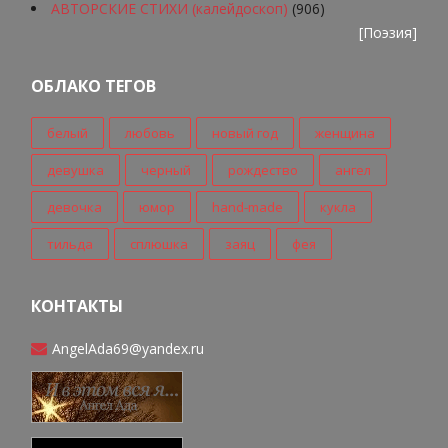
АВТОРСКИЕ СТИХИ (калейдоскоп)
(906)
[
Поэзия
]
ОБЛАКО ТЕГОВ
белый
любовь
новый год
женщина
девушка
черный
рождество
ангел
девочка
юмор
hand-made
кукла
тильда
сплюшка
заяц
фея
КОНТАКТЫ
AngelAda69@yandex.ru