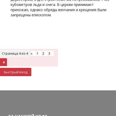
кубометров льда и снега. В церкви принимают
прихожан, однако обряды венчания и крещения были
запрещены епископом.
Страница
4
из
4
«
1
2
3
4