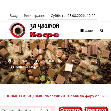
Вход
Регистрация
Суббота, 08.08.2026, 12:22
меню
/
ЛЕДЯНЫЕ И СНЕЖНЫЕ СКУЛЬПТУРЫ - Страница 4
- За Чашкой Кофе
[
НОВЫЕ СООБЩЕНИЯ
·
Участники
·
Правила форума
·
RSS
]
Страница
4
из
4
«
1
2
3