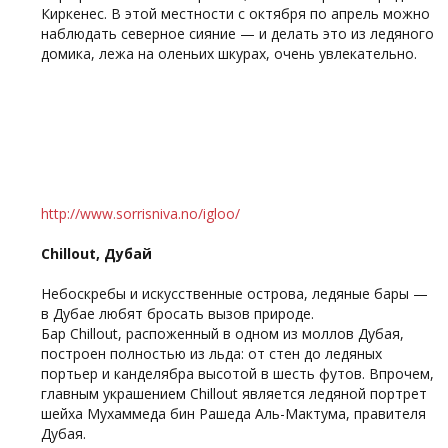
Киркенес. В этой местности с октября по апрель можно
наблюдать северное сияние — и делать это из ледяного
домика, лежа на оленьих шкурах, очень увлекательно.
http://www.sorrisniva.no/igloo/
Chillout, Дубай
Небоскребы и искусственные острова, ледяные бары —
в Дубае любят бросать вызов природе.
Бар Chillout, распоженный в одном из моллов Дубая,
построен полностью из льда: от стен до ледяных
портьер и канделябра высотой в шесть футов. Впрочем,
главным украшением Chillout является ледяной портрет
шейха Мухаммеда бин Рашеда Аль-Мактума, правителя
Дубая.