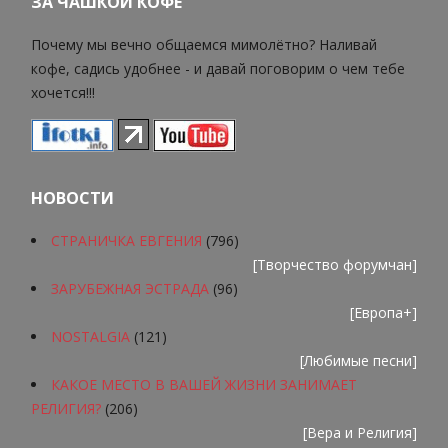
ЗА ЧАШКОЙ КОФЕ
Почему мы вечно общаемся мимолётно? Наливай
кофе, садись удобнее - и давай поговорим о чем тебе
хочется!!!
НОВОСТИ
СТРАНИЧКА ЕВГЕНИЯ
(796)
[
Творчество форумчан
]
ЗАРУБЕЖНАЯ ЭСТРАДА
(96)
[
Европа+
]
NOSTALGIA
(121)
[
Любимые песни
]
КАКОЕ МЕСТО В ВАШЕЙ ЖИЗНИ ЗАНИМАЕТ
РЕЛИГИЯ?
(206)
[
Вера и Религия
]