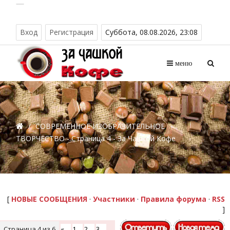
Вход
Регистрация
Суббота, 08.08.2026, 23:08
меню
/
СОВРЕМЕННОЕ ИЗОБРАЗИТЕЛЬНОЕ
ТВОРЧЕСТВО - Страница 4 - За Чашкой Кофе
[
НОВЫЕ СООБЩЕНИЯ
·
Участники
·
Правила форума
·
RSS
]
Страница
4
из
6
«
1
2
3