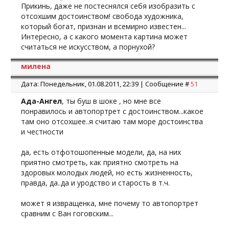
Прикинь, даже не постеснялся себя изобразить с
отсохшим достоинством! свобода художника,
который богат, признан и всемирно известен...
Интересно, а с какого момента картина может
считаться не искусством, а порнухой?
милена
Дата: Понедельник, 01.08.2011, 22:39 | Сообщение #
51
Ада-Ангел
, ты буш в шоке , но мне все
понравилось и автопортрет с достоинством...какое
там оно отсохшее..я считаю там море достоинства
и честности
да, есть отфотошопенные модели, да, на них
приятно смотреть, как приятно смотреть на
здоровых молодых людей, но есть жизненность,
правда, да..да и уродство и старость в т.ч.
может я извращенка, мне почему то автопортрет
сравним с Ван гоговским...