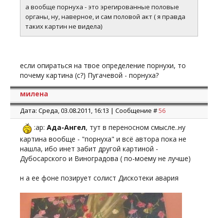
а вообще порнуха - это эрегированные половые
органы, ну, наверное, и сам половой акт ( я правда
таких картин не видела)
если опираться на твое определение порнухи, то
почему картина (с?) Пугачевой - порнуха?
милена
Дата: Среда, 03.08.2011, 16:13 | Сообщение #
56
:ap:
Ада-Ангел
, тут в переносном смысле..ну
картина вообще - "порнуха" и всё автора пока не
нашла, ибо инет забит другой картиной -
Дубосарского и Виноградова ( по-моему не лучше)
н а ее фоне позирует солист Дискотеки авария