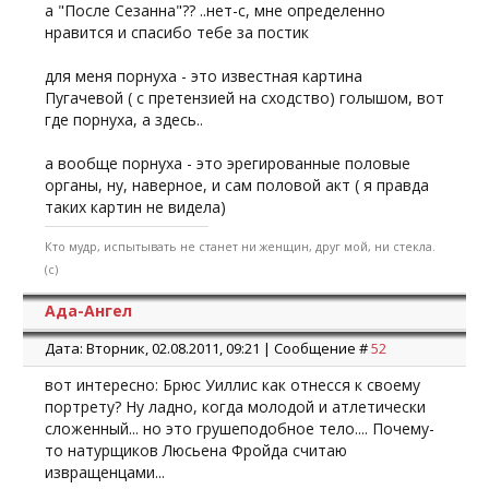
а "После Сезанна"?? ..нет-с, мне определенно
нравится и спасибо тебе за постик
для меня порнуха - это известная картина
Пугачевой ( с претензией на сходство) голышом, вот
где порнуха, а здесь..
а вообще порнуха - это эрегированные половые
органы, ну, наверное, и сам половой акт ( я правда
таких картин не видела)
Кто мудр, испытывать не станет ни женщин, друг мой, ни стекла.
(с)
Ада-Ангел
Дата: Вторник, 02.08.2011, 09:21 | Сообщение #
52
вот интересно: Брюс Уиллис как отнесся к своему
портрету? Ну ладно, когда молодой и атлетически
сложенный... но это грушеподобное тело.... Почему-
то натурщиков Люсьена Фройда считаю
извращенцами...