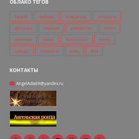
ОБЛАКО ТЕГОВ
белый
любовь
новый год
женщина
девушка
черный
рождество
ангел
девочка
юмор
hand-made
кукла
тильда
сплюшка
заяц
фея
КОНТАКТЫ
AngelAda69@yandex.ru