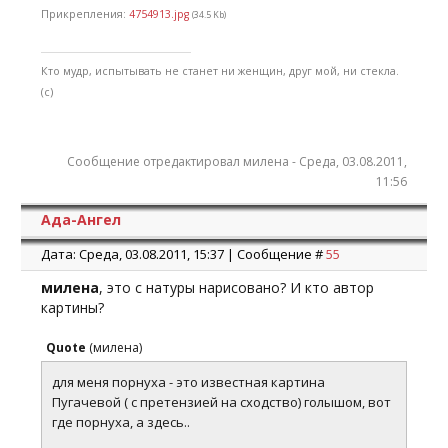
Прикрепления:
4754913.jpg
(34.5 Kb)
Кто мудр, испытывать не станет ни женщин, друг мой, ни стекла.
(с)
Сообщение отредактировал
милена
-
Среда, 03.08.2011,
11:56
Ада-Ангел
Дата: Среда, 03.08.2011, 15:37 | Сообщение #
55
милена
, это с натуры нарисовано? И кто автор
картины?
Quote
(
милена
)
для меня порнуха - это известная картина
Пугачевой ( с претензией на сходство) голышом, вот
где порнуха, а здесь..