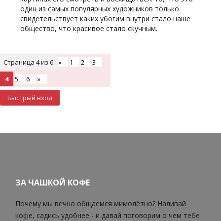
один из самых популярных художников только
свидетельствует каких убогим внутри стало наше
общество, что красивое стало скучным.
Страница
4
из
6
«
1
2
3
4
5
6
»
ЗА ЧАШКОЙ КОФЕ
Почему мы вечно общаемся мимолётно? Наливай
кофе, садись удобнее - и давай поговорим о чем тебе