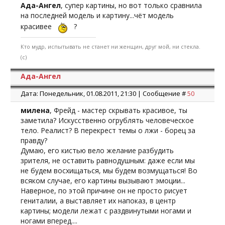
Ада-Ангел
, супер картины, но вот только сравнила
на последней модель и картину...чёт модель
красивее
?
Кто мудр, испытывать не станет ни женщин, друг мой, ни стекла.
(с)
Ада-Ангел
Дата: Понедельник, 01.08.2011, 21:30 | Сообщение #
50
милена
, Фрейд - мастер скрывать красивое, ты
заметила? Искусственно огрублять человеческое
тело. Реалист? В перекрест темы о лжи - борец за
правду?
Думаю, его кистью вело желание разбудить
зрителя, не оставить равнодушным: даже если мы
не будем восхищаться, мы будем возмущаться! Во
всяком случае, его картины вызывают эмоции...
Наверное, по этой причине он не просто рисует
гениталии, а выставляет их напоказ, в центр
картины; модели лежат с раздвинутыми ногами и
ногами вперед....