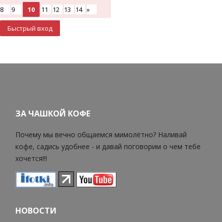
8
9
10
11
12
13
14
»
ЗА ЧАШКОЙ КОФЕ
Почему мы вечно общаемся мимолётно? Наливай
кофе, садись удобнее - и давай поговорим о чем тебе
хочется!!!
НОВОСТИ