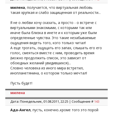
милена
, получается, что виртуальная любовь
такая хрупкая и слабо защищенная от реальности...
Я не о любви хочу сказать, а просто - о встрече с
виртуальными знакомыми, с которыми так или
иначе была близка в инете и к которым уже были
определенные чувства. Это такие незабываемые
ощущения видеть того, кого только читал!
А еще трогать, ощущать его запах, слышать его его
голос, смеяться вместе с ним, проводить время
(можно продолжить список, это зависит от
обоюдных желаний увидившихся)...
Словно человека из иного мира встретил,
инопланетянина, о котором только мечтал!
Пусть будет!
милена
Дата: Понедельник, 01.08.2011, 22:25 | Сообщение #
143
Ада-Ангел
, пусть, конечно..кроме того это порой