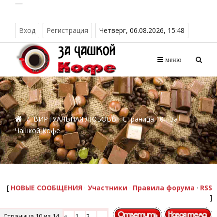
Вход
Регистрация
Четверг, 06.08.2026, 15:48
меню
/
ВИРТУАЛЬНАЯ ЛЮБОВЬ - Страница 10 - За
Чашкой Кофе
[
НОВЫЕ СООБЩЕНИЯ
·
Участники
·
Правила форума
·
RSS
]
Страница
10
из
14
«
1
2
…