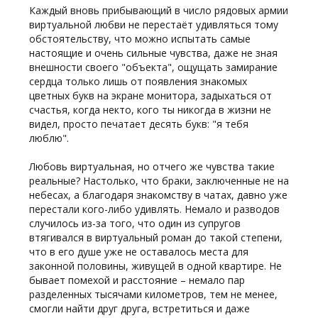
Каждый вновь прибывающий в число рядовых армии
виртуальной любви не перестаёт удивляться тому
обстоятельству, что можно испытать самые
настоящие и очень сильные чувства, даже не зная
внешности своего "объекта", ощущать замирание
сердца только лишь от появления знакомых
цветных букв на экране монитора, задыхаться от
счастья, когда некто, кого ты никогда в жизни не
видел, просто печатает десять букв: "я тебя
люблю".
Любовь виртуальная, но отчего же чувства такие
реальные? Настолько, что браки, заключенные не на
небесах, а благодаря знакомству в чатах, давно уже
перестали кого-либо удивлять. Немало и разводов
случилось из-за того, что один из супругов
втягивался в виртуальный роман до такой степени,
что в его душе уже не оставалось места для
законной половины, живущей в одной квартире. Не
бывает помехой и расстояние – немало пар
разделенных тысячами километров, тем не менее,
смогли найти друг друга, встретиться и даже