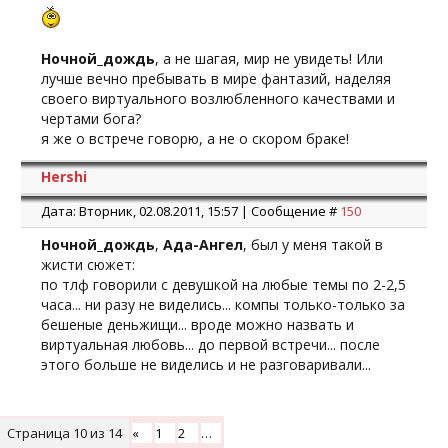
Ночной_дождь
, а не шагая, мир не увидеть! Или
лучше вечно пребывать в мире фантазий, наделяя
своего виртуального возлюбленного качествами и
чертами бога?
я же о встрече говорю, а не о скором браке!
Hershi
Дата: Вторник, 02.08.2011, 15:57 | Сообщение #
150
Ночной_дождь
,
Ада-Ангел
, был у меня такой в
жисти сюжет:
по тлф говорили с девушкой на любые темы по 2-2,5
часа... ни разу не виделись... компы только-только за
бешеные деньжищи... вроде можно назвать и
виртуальная любовь... до первой встречи... после
этого больше не виделись и не разговаривали...
Страница
10
из
14
«
1
2
…