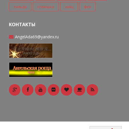
тильда
сплюшка
заяц
фея
КОНТАКТЫ
AngelAda69@yandex.ru