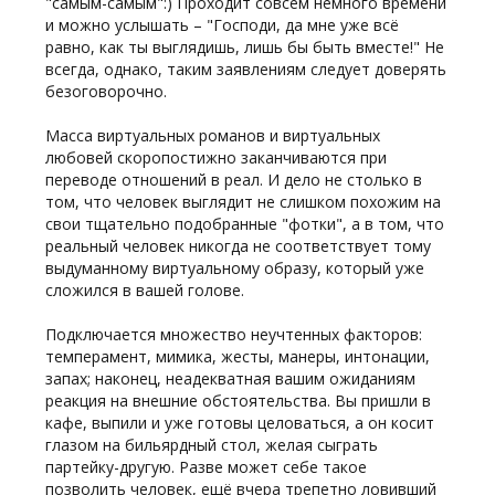
"самым-самым":) Проходит совсем немного времени
и можно услышать – "Господи, да мне уже всё
равно, как ты выглядишь, лишь бы быть вместе!" Не
всегда, однако, таким заявлениям следует доверять
безоговорочно.
Масса виртуальных романов и виртуальных
любовей скоропостижно заканчиваются при
переводе отношений в реал. И дело не столько в
том, что человек выглядит не слишком похожим на
свои тщательно подобранные "фотки", а в том, что
реальный человек никогда не соответствует тому
выдуманному виртуальному образу, который уже
сложился в вашей голове.
Подключается множество неучтенных факторов:
темперамент, мимика, жесты, манеры, интонации,
запах; наконец, неадекватная вашим ожиданиям
реакция на внешние обстоятельства. Вы пришли в
кафе, выпили и уже готовы целоваться, а он косит
глазом на бильярдный стол, желая сыграть
партейку-другую. Разве может себе такое
позволить человек, ещё вчера трепетно ловивший