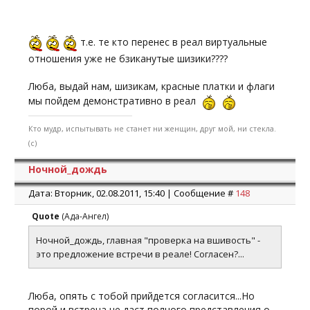
т.е. те кто перенес в реал виртуальные
отношения уже не бзиканутые шизики????
Люба, выдай нам, шизикам, красные платки и флаги
мы пойдем демонстративно в реал
Кто мудр, испытывать не станет ни женщин, друг мой, ни стекла.
(с)
Ночной_дождь
Дата: Вторник, 02.08.2011, 15:40 | Сообщение #
148
Quote
(
Ада-Ангел
)
Ночной_дождь, главная "проверка на вшивость" -
это предложение встречи в реале! Согласен?...
Люба, опять с тобой прийдется согласится...Но
порой и встреча не даст полного представления о