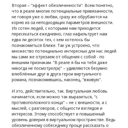
Вторая – "эффект обезличенности". Всем понятно,
что в реале многие потенциальные привязанности,
не говоря уже о любви, сразу же обрубаются на
корню из-за неподходящих параметров внешности.
Из сотен людей, с которыми нам приходится
пересекаться ежедневно, глаз нафильтрует нам
едва ли десяток тех, с кем хотелось бы
познакомиться ближе. Так уж устроено, что
множество потенциально интересных для нас людей
мы сами же отрезаем от общения с собой - по
внешним признакам. "В реале я бы на тебя даже
никогда не посмотрел(а)" – удивляются безумно
влюблённые друг в друга герои виртуального
романа, познакомившись, наконец, "вживую".
И это, действительно, так. Виртуальная любовь
начинается, если можно так выразиться, "с
противоположного конца" – не с внешности, а с
мыслей, с разговоров, с общности взглядов и
интересов. Этому способствует и повышенный
уровень доверия в виртуальном пространстве. Ведь
обезличенному собеседнику проще рассказать о