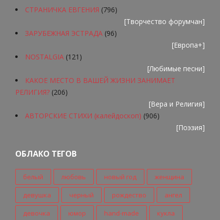
СТРАНИЧКА ЕВГЕНИЯ
(796)
[
Творчество форумчан
]
ЗАРУБЕЖНАЯ ЭСТРАДА
(96)
[
Европа+
]
NOSTALGIA
(121)
[
Любимые песни
]
КАКОЕ МЕСТО В ВАШЕЙ ЖИЗНИ ЗАНИМАЕТ
РЕЛИГИЯ?
(206)
[
Вера и Религия
]
АВТОРСКИЕ СТИХИ (калейдоскоп)
(906)
[
Поэзия
]
ОБЛАКО ТЕГОВ
белый
любовь
новый год
женщина
девушка
черный
рождество
ангел
девочка
юмор
hand-made
кукла