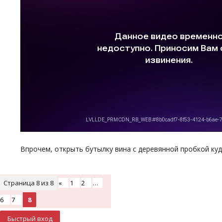
Впрочем, открыть бутылку вина с деревянной пробкой куда
Страница
8
из
8
«
1
2
…
6
7
8