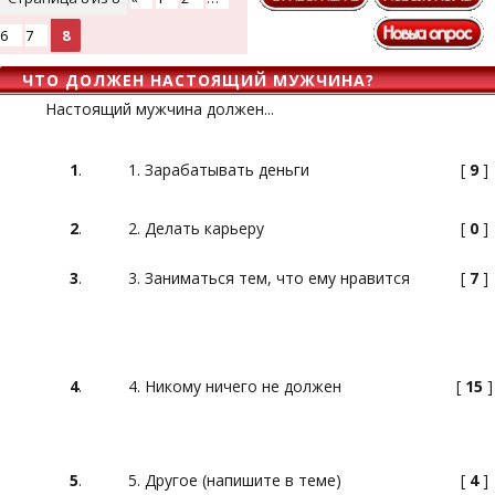
6
7
8
ЧТО ДОЛЖЕН НАСТОЯЩИЙ МУЖЧИНА?
Настоящий мужчина должен...
1
.
1. Зарабатывать деньги
[
9
]
2
.
2. Делать карьеру
[
0
]
3
.
3. Заниматься тем, что ему нравится
[
7
]
4
.
4. Никому ничего не должен
[
15
]
5
.
5. Другое (напишите в теме)
[
4
]