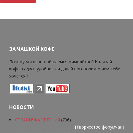
ЗА ЧАШКОЙ КОФЕ
Почему мы вечно общаемся мимолётно? Наливай
кофе, садись удобнее - и давай поговорим о чем тебе
хочется!!!
НОВОСТИ
СТРАНИЧКА ЕВГЕНИЯ
(796)
[
Творчество форумчан
]