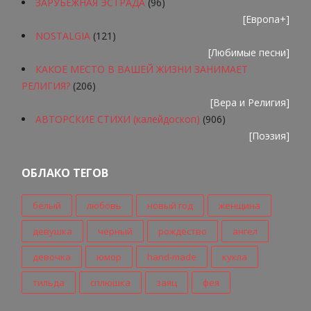
ЗАРУБЕЖНАЯ ЭСТРАДА
(96)
[
Европа+
]
NOSTALGIA
(121)
[
Любимые песни
]
КАКОЕ МЕСТО В ВАШЕЙ ЖИЗНИ ЗАНИМАЕТ
РЕЛИГИЯ?
(206)
[
Вера и Религия
]
АВТОРСКИЕ СТИХИ (калейдоскоп)
(906)
[
Поэзия
]
ОБЛАКО ТЕГОВ
белый
любовь
новый год
женщина
девушка
черный
рождество
ангел
девочка
юмор
hand-made
кукла
тильда
сплюшка
заяц
фея