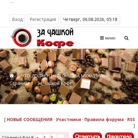
Вход
Регистрация
Четверг, 06.08.2026, 05:18
меню
/
ЧТО ДОЛЖЕН НАСТОЯЩИЙ МУЖЧИНА? -
Страница 8 - За Чашкой Кофе
[
НОВЫЕ СООБЩЕНИЯ
·
Участники
·
Правила форума
·
RSS
]
Страница
8
из
8
«
1
2
…