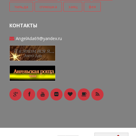
тильда
сплюшка
заяц
фея
КОНТАКТЫ
AngelAda69@yandex.ru