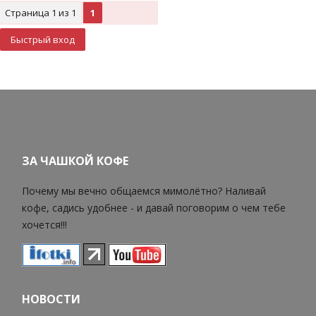
Страница
1
из
1
1
ЗА ЧАШКОЙ КОФЕ
Почему мы вечно общаемся мимолётно? Наливай
кофе, садись удобнее - и давай поговорим о чем тебе
хочется!!!
НОВОСТИ