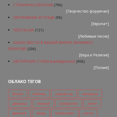
СТРАНИЧКА ЕВГЕНИЯ
(796)
[
Творчество форумчан
]
ЗАРУБЕЖНАЯ ЭСТРАДА
(96)
[
Европа+
]
NOSTALGIA
(121)
[
Любимые песни
]
КАКОЕ МЕСТО В ВАШЕЙ ЖИЗНИ ЗАНИМАЕТ
РЕЛИГИЯ?
(206)
[
Вера и Религия
]
АВТОРСКИЕ СТИХИ (калейдоскоп)
(906)
[
Поэзия
]
ОБЛАКО ТЕГОВ
белый
любовь
новый год
женщина
девушка
черный
рождество
ангел
девочка
юмор
hand-made
кукла