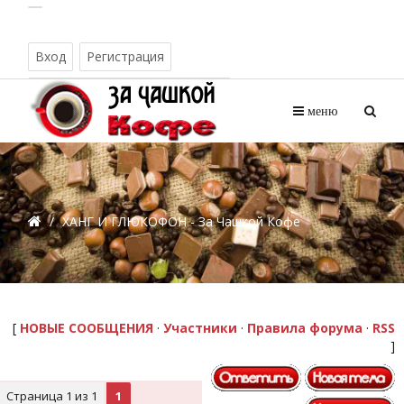
Вход
Регистрация
Воскресенье, 09.08.2026, 14:19
меню
/
ХАНГ И ГЛЮКОФОН - За Чашкой Кофе
[
НОВЫЕ СООБЩЕНИЯ
·
Участники
·
Правила форума
·
RSS
]
Страница
1
из
1
1