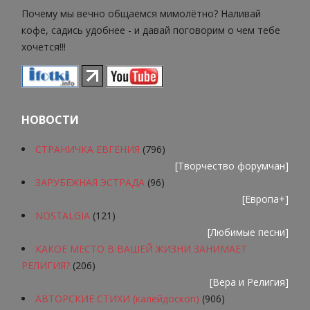
Почему мы вечно общаемся мимолётно? Наливай
кофе, садись удобнее - и давай поговорим о чем тебе
хочется!!!
НОВОСТИ
СТРАНИЧКА ЕВГЕНИЯ
(796)
[
Творчество форумчан
]
ЗАРУБЕЖНАЯ ЭСТРАДА
(96)
[
Европа+
]
NOSTALGIA
(121)
[
Любимые песни
]
КАКОЕ МЕСТО В ВАШЕЙ ЖИЗНИ ЗАНИМАЕТ
РЕЛИГИЯ?
(206)
[
Вера и Религия
]
АВТОРСКИЕ СТИХИ (калейдоскоп)
(906)