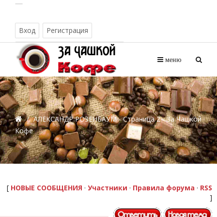
Вход
Регистрация
Воскресенье, 09.08.2026, 19:20
меню
/
АЛЕКСАНДР РОЗЕНБАУМ - Страница 2 - За Чашкой
Кофе
[
НОВЫЕ СООБЩЕНИЯ
·
Участники
·
Правила форума
·
RSS
]