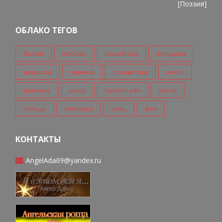
[
Поэзия
]
ОБЛАКО ТЕГОВ
белый
любовь
новый год
женщина
девушка
черный
рождество
ангел
девочка
юмор
hand-made
кукла
тильда
сплюшка
заяц
фея
КОНТАКТЫ
AngelAda69@yandex.ru